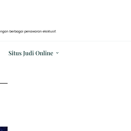
ngan berbagai penawaran eksklusif.
Situs Judi Online