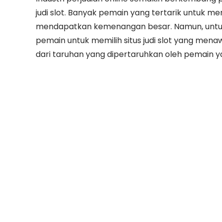
judi slot. Banyak pemain yang tertarik untuk
mendapatkan kemenangan besar. Namun, untuk
pemain untuk memilih situs judi slot yang mena
dari taruhan yang dipertaruhkan oleh pemain
panjang.
Apa Itu RTP dalam Slot Online
RTP atau Return to Player adalah salah satu fakt
menunjukkan berapa banyak uang yang dipert
dalam bentuk kemenangan. Sebagai contoh, jik
jangka panjang, pemain dapat berharap untuk 
hasil individual bisa sangat bervariasi.
Mengapa RTP Penting?
Keuntungan jangka panjang
: Memilih pe