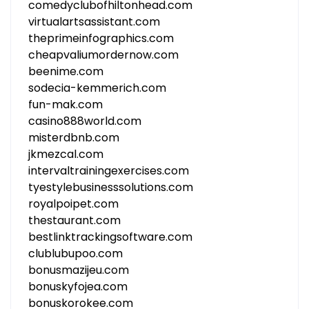
comedyclubofhiltonhead.com
virtualartsassistant.com
theprimeinfographics.com
cheapvaliumordernow.com
beenime.com
sodecia-kemmerich.com
fun-mak.com
casino888world.com
misterdbnb.com
jkmezcal.com
intervaltrainingexercises.com
tyestylebusinesssolutions.com
royalpoipet.com
thestaurant.com
bestlinktrackingsoftware.com
clublubupoo.com
bonusmazijeu.com
bonuskyfojea.com
bonuskorokee.com