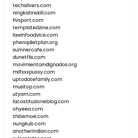
techsilvers.com
ningkatinskill.com
fivsport.com
templatedzine.com
lawinfoadvice.com
phenqdietplan.org
sumnercafe.com
dunetflix.com
movimientoindignados.org
milfxxxpussy.com
uptodatefamily.com
musitop.com
utyam.com
lacostituzioneblog.com
ohyeea.com
zhitiemoe.com
nungkub.com
anotherindian.com