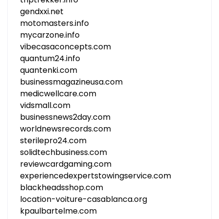
gendxxi.net
motomasters.info
mycarzone.info
vibecasaconcepts.com
quantum24.info
quantenki.com
businessmagazineusa.com
medicwellcare.com
vidsmall.com
businessnews2day.com
worldnewsrecords.com
sterilepro24.com
solidtechbusiness.com
reviewcardgaming.com
experiencedexpertstowingservice.com
blackheadsshop.com
location-voiture-casablanca.org
kpaulbartelme.com