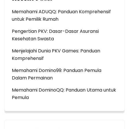
Memahami ADUQQ: Panduan Komprehensif
untuk Pemilik Rumah
Pengertian PKV: Dasar-Dasar Asuransi
Kesehatan Swasta
Menjelajahi Dunia PKV Games: Panduan
Komprehensif
Memahami Domino99: Panduan Pemula
Dalam Permainan
Memahami DominoQQ: Panduan Utama untuk
Pemula