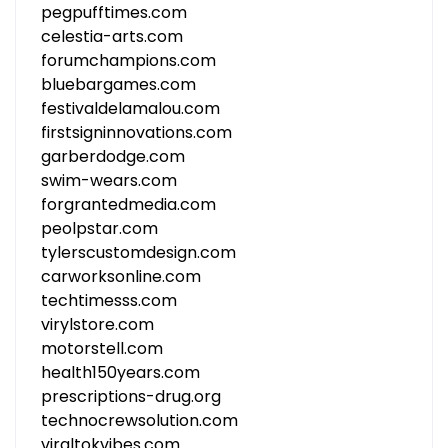
pegpufftimes.com
celestia-arts.com
forumchampions.com
bluebargames.com
festivaldelamalou.com
firstsigninnovations.com
garberdodge.com
swim-wears.com
forgrantedmedia.com
peolpstar.com
tylerscustomdesign.com
carworksonline.com
techtimesss.com
virylstore.com
motorstell.com
health150years.com
prescriptions-drug.org
technocrewsolution.com
viraltokvibes.com