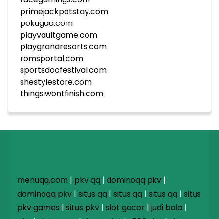
primejackpotstay.com
pokugaa.com
playvaultgame.com
playgrandresorts.com
romsportal.com
sportsdocfestival.com
shestylestore.com
thingsiwontfinish.com
menuqq.com
|
pkv qq
|
dominoqq pkv
|
dominoqq pkv
|
situs qq
|
situs qq
|
situs qq
|
situs
pkv games
|
situs pkv
|
slot gacor
|
judi bola
|