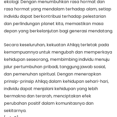
ekologi. Dengan menumbuhkan rasa hormat dan
rasa hormat yang mendalam terhadap alam, setiap
individu dapat berkontribusi terhadap pelestarian
dan perlindungan planet kita, memastikan masa
depan yang berkelanjutan bagi generasi mendatang.
Secara keseluruhan, kekuatan Ahliqq terletak pada
kemampuannya untuk mengubah dan memperkaya
kehidupan seseorang, membimbing individu menuju
jalur pertumbuhan pribadi, tanggung jawab sosial,
dan pemenuhan spiritual. Dengan menerapkan
prinsip-prinsip Ahliqq dalam kehidupan sehari-hari,
individu dapat menjalani kehidupan yang lebih
bermakna dan terarah, menciptakan efek
perubahan positif dalam komunitasnya dan
sekitarnya.