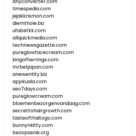
anyconverter.com
timespedia.com
jejakkrismon.com
diemthole.biz
ufabetkk.com
allquickmedia.com
technewsgazette.com
pureglowfacecream.com
kingofherrings.com
mrbetjapan.com
anewentity.biz
appkuala.com
seo7days.com
pureglowcream.com
bloemenbezorgenvandaag.com
secrettohairgrowth.com
tasteofthaitogo.com
bunnynkitty.com
bezopasnik.org