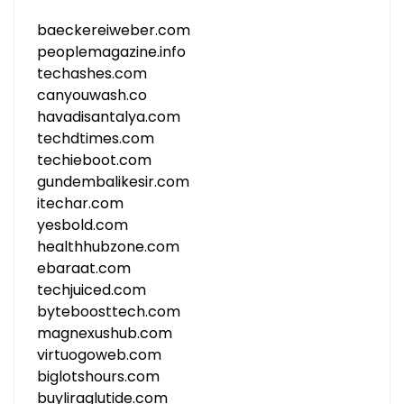
baeckereiweber.com
peoplemagazine.info
techashes.com
canyouwash.co
havadisantalya.com
techdtimes.com
techieboot.com
gundembalikesir.com
itechar.com
yesbold.com
healthhubzone.com
ebaraat.com
techjuiced.com
byteboosttech.com
magnexushub.com
virtuogoweb.com
biglotshours.com
buyliraglutide.com