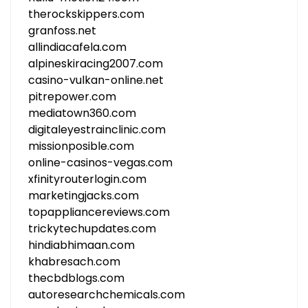
therockskippers.com
granfoss.net
allindiacafela.com
alpineskiracing2007.com
casino-vulkan-online.net
pitrepower.com
mediatown360.com
digitaleyestrainclinic.com
missionposible.com
online-casinos-vegas.com
xfinityrouterlogin.com
marketingjacks.com
topappliancereviews.com
trickytechupdates.com
hindiabhimaan.com
khabresach.com
thecbdblogs.com
autoresearchchemicals.com