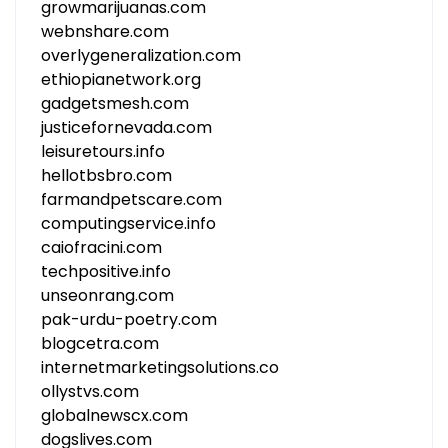
growmarijuanas.com
webnshare.com
overlygeneralization.com
ethiopianetwork.org
gadgetsmesh.com
justicefornevada.com
leisuretours.info
hellotbsbro.com
farmandpetscare.com
computingservice.info
caiofracini.com
techpositive.info
unseonrang.com
pak-urdu-poetry.com
blogcetra.com
internetmarketingsolutions.co
ollystvs.com
globalnewscx.com
dogslives.com