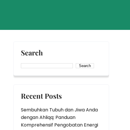
Search
Search
Recent Posts
Sembuhkan Tubuh dan Jiwa Anda
dengan Ahliqq: Panduan
Komprehensif Pengobatan Energi