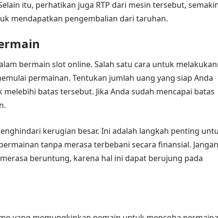
lain itu, perhatikan juga RTP dari mesin tersebut, semaki
tuk mendapatkan pengembalian dari taruhan.
ermain
alam bermain slot online. Salah satu cara untuk melakuka
mulai permainan. Tentukan jumlah uang yang siap Anda
 melebihi batas tersebut. Jika Anda sudah mencapai batas
n.
hindari kerugian besar. Ini adalah langkah penting unt
rmainan tanpa merasa terbebani secara finansial. Janga
merasa beruntung, karena hal ini dapat berujung pada
 demo yang memungkinkan pemain untuk mencoba permain