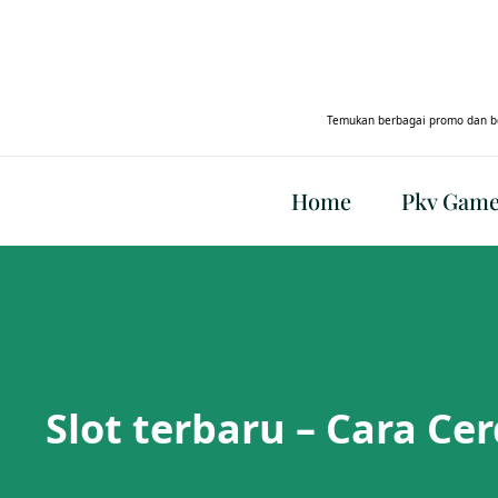
Skip
to
content
Temukan berbagai promo dan bo
Home
Pkv Gam
Slot terbaru – Cara C