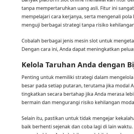
tanpa mempertaruhkan uang asli. Fitur ini sanga
mempelajari cara kerjanya, serta mengenali p
menguji berbagai strategi tanpa risiko kehilanga
Cobalah berbagai jenis mesin slot untuk menget
Dengan cara ini, Anda dapat meningkatkan pelu
Kelola Taruhan Anda dengan Bi
Penting untuk memiliki strategi dalam mengelo
besar pada setiap putaran, terutama jika modal A
tingkatkan secara bertahap jika Anda merasa l
bermain dan mengurangi risiko kehilangan modal 
Selain itu, pastikan untuk tidak mengejar kekala
baik berhenti sejenak dan coba lagi di lain wak