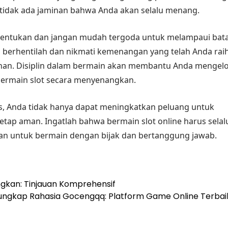
tidak ada jaminan bahwa Anda akan selalu menang.
a tentukan dan jangan mudah tergoda untuk melampaui bat
 berhentilah dan nikmati kemenangan yang telah Anda raih
inan. Disiplin dalam bermain akan membantu Anda mengelo
ermain slot secara menyenangkan.
s, Anda tidak hanya dapat meningkatkan peluang untuk
tap aman. Ingatlah bahwa bermain slot online harus selal
kan untuk bermain dengan bijak dan bertanggung jawab.
an: Tinjauan Komprehensif
ngkap Rahasia Gocengqq: Platform Game Online Terba