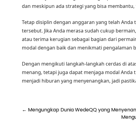
dan meskipun ada strategi yang bisa membantu, 
Tetap disiplin dengan anggaran yang telah And
tersebut. Jika Anda merasa sudah cukup bermain,
atau terima kerugian sebagai bagian dari perma
modal dengan baik dan menikmati pengalaman b
Dengan mengikuti langkah-langkah cerdas di ata
menang, tetapi juga dapat menjaga modal Anda te
menjadi hiburan yang menyenangkan, jadi pasti
Post
←
Mengungkap Dunia WedeQQ yang Menyenangk
Mengu
navigation