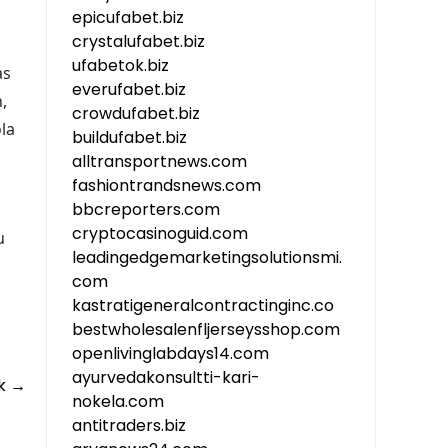
epicufabet.biz
crystalufabet.biz
ufabetok.biz
as
everufabet.biz
,
crowdufabet.biz
la
buildufabet.biz
alltransportnews.com
fashiontrandsnews.com
bbcreporters.com
cryptocasinoguid.com
u
leadingedgemarketingsolutionsmi.
com
kastratigeneralcontractinginc.co
bestwholesalenfljerseysshop.com
openlivinglabdays14.com
ayurvedakonsultti-kari-
ik
→
nokela.com
antitraders.biz