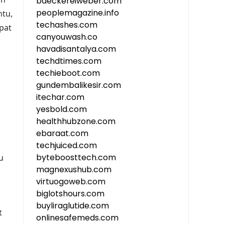
baeckereiweber.com
peoplemagazine.info
ntu,
techashes.com
pat
canyouwash.co
havadisantalya.com
techdtimes.com
techieboot.com
gundembalikesir.com
itechar.com
yesbold.com
healthhubzone.com
ebaraat.com
techjuiced.com
byteboosttech.com
u
magnexushub.com
virtuogoweb.com
biglotshours.com
buyliraglutide.com
t
onlinesafemeds.com