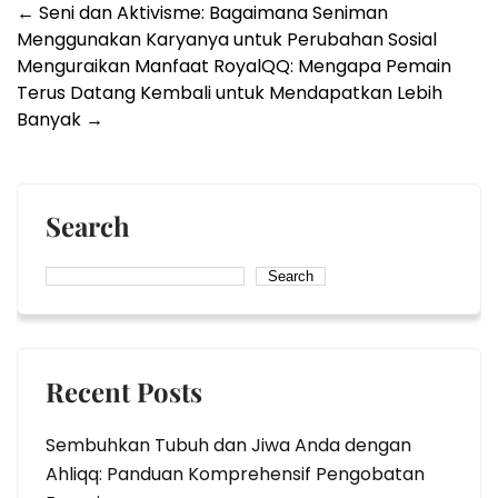
Post
←
Seni dan Aktivisme: Bagaimana Seniman
Menggunakan Karyanya untuk Perubahan Sosial
navigation
Menguraikan Manfaat RoyalQQ: Mengapa Pemain
Terus Datang Kembali untuk Mendapatkan Lebih
Banyak
→
Search
Search
Recent Posts
Sembuhkan Tubuh dan Jiwa Anda dengan
Ahliqq: Panduan Komprehensif Pengobatan