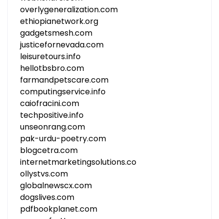
overlygeneralization.com
ethiopianetwork.org
gadgetsmesh.com
justicefornevada.com
leisuretours.info
hellotbsbro.com
farmandpetscare.com
computingservice.info
caiofracini.com
techpositive.info
unseonrang.com
pak-urdu-poetry.com
blogcetra.com
internetmarketingsolutions.co
ollystvs.com
globalnewscx.com
dogslives.com
pdfbookplanet.com