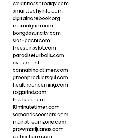
weightlossprodigy.com
smarttechyinfo.com
digitalnotebook.org
maxualguru.com
bongdasuncity.com
slot-pachi.com
freespinsslot.com
paradisefurballs.com
aveuere.info
cannabinoidtimes.com
greenproductsgui.com
healthconcerning.com
rojgarind.com
fewhour.com
18minutetimer.com
semanticseostars.com
mainstreamzone.com
growmarijuanas.com
webnshare.com