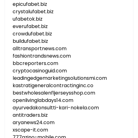
epicufabet.biz
crystalufabet.biz
ufabetok.biz
everufabet.biz
crowdufabet.biz
buildufabet.biz
alltransportnews.com
fashiontrandsnews.com
bbcreporters.com
cryptocasinoguid.com
leadingedgemarketingsolutionsmi.com
kastratigeneralcontractinginc.co
bestwholesalenfljerseysshop.com
openlivinglabdays14.com
ayurvedakonsultti-kari-nokela.com
antitraders.biz
aryanews24.com
xscape-it.com
777azino-mobile.com