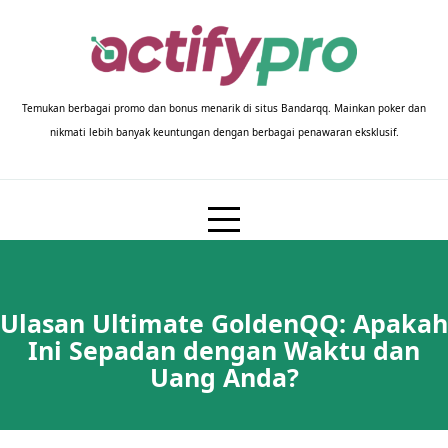
Skip
to
content
Temukan berbagai promo dan bonus menarik di situs Bandarqq. Mainkan poker dan
nikmati lebih banyak keuntungan dengan berbagai penawaran eksklusif.
Ulasan Ultimate GoldenQQ: Apakah
Ini Sepadan dengan Waktu dan
Uang Anda?