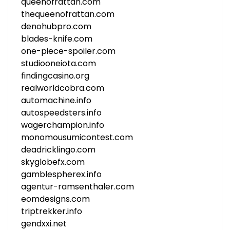
queenofrattan.com
thequeenofrattan.com
denohubpro.com
blades-knife.com
one-piece-spoiler.com
studiooneiota.com
findingcasino.org
realworldcobra.com
automachine.info
autospeedsters.info
wagerchampion.info
monomousumicontest.com
deadricklingo.com
skyglobefx.com
gamblespherex.info
agentur-ramsenthaler.com
eomdesigns.com
triptrekker.info
gendxxi.net