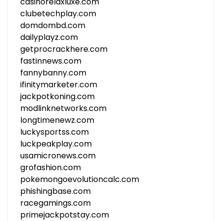
casinorelaxluxe.com
clubetechplay.com
domdombd.com
dailyplayz.com
getprocrackhere.com
fastinnews.com
fannybanny.com
ifinitymarketer.com
jackpotkoning.com
modlinknetworks.com
longtimenewz.com
luckysportss.com
luckpeakplay.com
usamicronews.com
grofashion.com
pokemongoevolutioncalc.com
phishingbase.com
racegamings.com
primejackpotstay.com