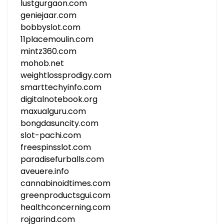
lustgurgaon.com
geniejaar.com
bobbyslot.com
11placemoulin.com
mintz360.com
mohob.net
weightlossprodigy.com
smarttechyinfo.com
digitalnotebook.org
maxualguru.com
bongdasuncity.com
slot-pachi.com
freespinsslot.com
paradisefurballs.com
aveuere.info
cannabinoidtimes.com
greenproductsgui.com
healthconcerning.com
rojgarind.com