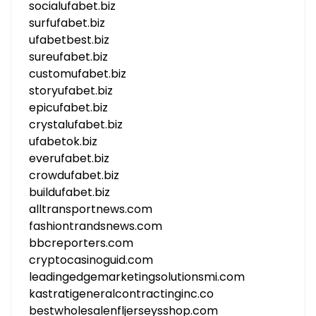
socialufabet.biz
surfufabet.biz
ufabetbest.biz
sureufabet.biz
customufabet.biz
storyufabet.biz
epicufabet.biz
crystalufabet.biz
ufabetok.biz
everufabet.biz
crowdufabet.biz
buildufabet.biz
alltransportnews.com
fashiontrandsnews.com
bbcreporters.com
cryptocasinoguid.com
leadingedgemarketingsolutionsmi.com
kastratigeneralcontractinginc.co
bestwholesalenfljerseysshop.com