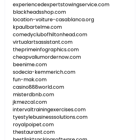
experiencedexpertstowingservice.com
blackheadsshop.com
location-voiture-casablanca.org
kpaulbartelme.com
comedyclubofhiltonhead.com
virtualartsassistant.com
theprimeinfographics.com
cheapvaliumordernow.com
beenime.com
sodecia-kemmerich.com
fun-mak.com
casino888world.com
misterdbnb.com
jkmezcal.com
intervaltrainingexercises.com
tyestylebusinesssolutions.com
royalpoipet.com
thestaurant.com
bestlinktrackingsoftware.com