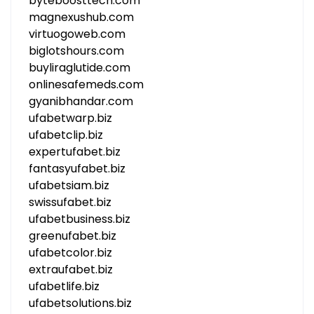
byteboosttech.com
magnexushub.com
virtuogoweb.com
biglotshours.com
buyliraglutide.com
onlinesafemeds.com
gyanibhandar.com
ufabetwarp.biz
ufabetclip.biz
expertufabet.biz
fantasyufabet.biz
ufabetsiam.biz
swissufabet.biz
ufabetbusiness.biz
greenufabet.biz
ufabetcolor.biz
extraufabet.biz
ufabetlife.biz
ufabetsolutions.biz