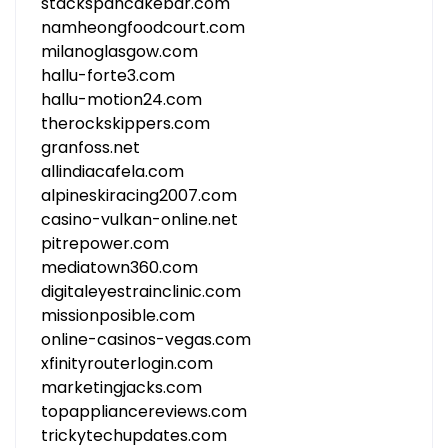
stackspancakebar.com
namheongfoodcourt.com
milanoglasgow.com
hallu-forte3.com
hallu-motion24.com
therockskippers.com
granfoss.net
allindiacafela.com
alpineskiracing2007.com
casino-vulkan-online.net
pitrepower.com
mediatown360.com
digitaleyestrainclinic.com
missionposible.com
online-casinos-vegas.com
xfinityrouterlogin.com
marketingjacks.com
topappliancereviews.com
trickytechupdates.com