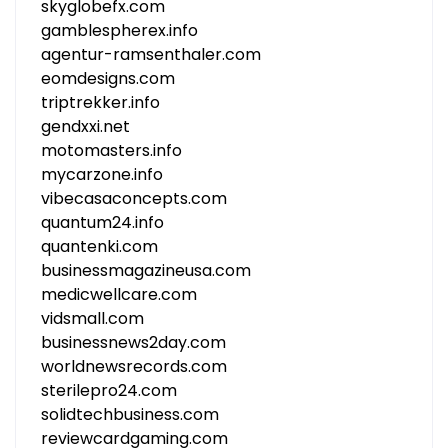
skyglobefx.com
gamblespherex.info
agentur-ramsenthaler.com
eomdesigns.com
triptrekker.info
gendxxi.net
motomasters.info
mycarzone.info
vibecasaconcepts.com
quantum24.info
quantenki.com
businessmagazineusa.com
medicwellcare.com
vidsmall.com
businessnews2day.com
worldnewsrecords.com
sterilepro24.com
solidtechbusiness.com
reviewcardgaming.com