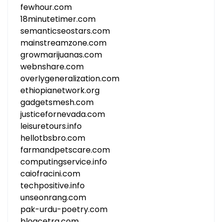
fewhour.com
18minutetimer.com
semanticseostars.com
mainstreamzone.com
growmarijuanas.com
webnshare.com
overlygeneralization.com
ethiopianetwork.org
gadgetsmesh.com
justicefornevada.com
leisuretours.info
hellotbsbro.com
farmandpetscare.com
computingservice.info
caiofracini.com
techpositive.info
unseonrang.com
pak-urdu-poetry.com
blogcetra.com