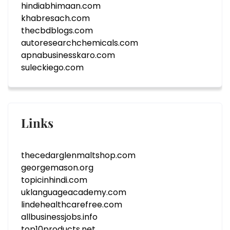
hindiabhimaan.com
khabresach.com
thecbdblogs.com
autoresearchchemicals.com
apnabusinesskaro.com
suleckiego.com
Links
thecedarglenmaltshop.com
georgemason.org
topicinhindi.com
uklanguageacademy.com
lindehealthcarefree.com
allbusinessjobs.info
top10products.net