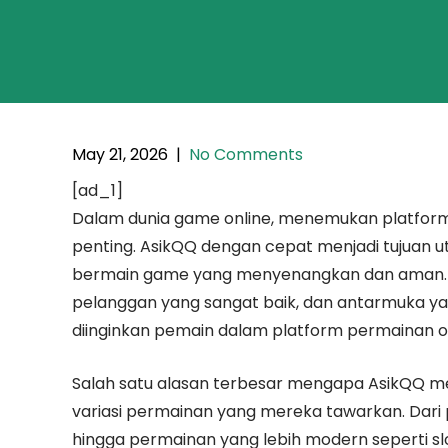
May 21, 2026
|
No Comments
[ad_1]
Dalam dunia game online, menemukan platform
penting. AsikQQ dengan cepat menjadi tujuan
bermain game yang menyenangkan dan aman. D
pelanggan yang sangat baik, dan antarmuka y
diinginkan pemain dalam platform permainan on
Salah satu alasan terbesar mengapa AsikQQ men
variasi permainan yang mereka tawarkan. Dari 
hingga permainan yang lebih modern seperti sl