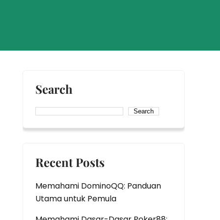
Search
Search
Recent Posts
Memahami DominoQQ: Panduan
Utama untuk Pemula
Memahami Dasar-Dasar Poker88: