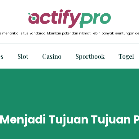
menarik di situs Bandarqq. Mainkan poker dan nikmati lebih banyak keuntungan de
es
Slot
Casino
Sportbook
Togel
enjadi Tujuan Tujuan 