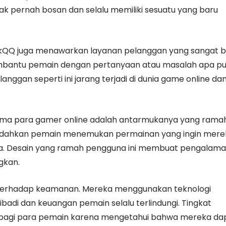
ak pernah bosan dan selalu memiliki sesuatu yang baru
ikQQ juga menawarkan layanan pelanggan yang sangat ba
mbantu pemain dengan pertanyaan atau masalah apa p
anggan seperti ini jarang terjadi di dunia game online da
tama para gamer online adalah antarmukanya yang rama
emudahkan pemain menemukan permainan yang ingin mere
a. Desain yang ramah pengguna ini membuat pengalam
gkan.
 terhadap keamanan. Mereka menggunakan teknologi
ibadi dan keuangan pemain selalu terlindungi. Tingkat
 bagi para pemain karena mengetahui bahwa mereka da