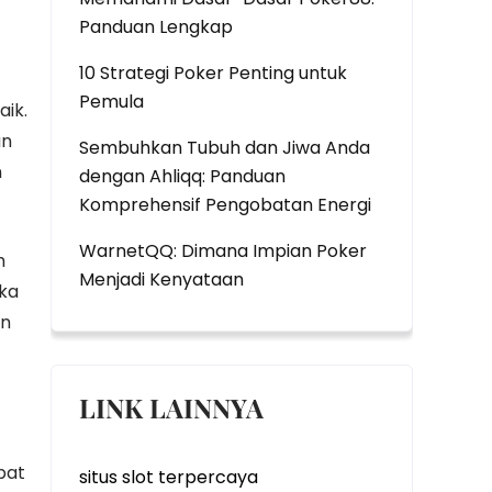
Panduan Lengkap
10 Strategi Poker Penting untuk
Pemula
ik.
un
Sembuhkan Tubuh dan Jiwa Anda
n
dengan Ahliqq: Panduan
Komprehensif Pengobatan Energi
WarnetQQ: Dimana Impian Poker
h
Menjadi Kenyataan
ka
an
LINK LAINNYA
pat
situs slot terpercaya