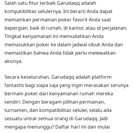
Salah satu fitur terbaik Garudaqq adalah
kompatibilitas selulernya. Ini berarti Anda dapat
memainkan permainan poker favorit Anda saat
bepergian, baik di rumah, di kantor, atau di perjalanan.
Tingkat kenyamanan ini memudahkan Anda
memasukkan poker ke dalam jadwal sibuk Anda dan
memastikan bahwa Anda tidak perlu melewatkan
aksinya.
Secara keseluruhan, Garudaqq adalah platform
fantastis bagi siapa saja yang ingin merasakan serunya
bermain poker dari kenyamanan rumah mereka
sendiri. Dengan beragam pilihan permainan,
turnamen, dan kompatibilitas seluler, selalu ada
sesuatu untuk semua orang di Garudaqq. Jadi
mengapa menunggu? Daftar hari ini dan mulai