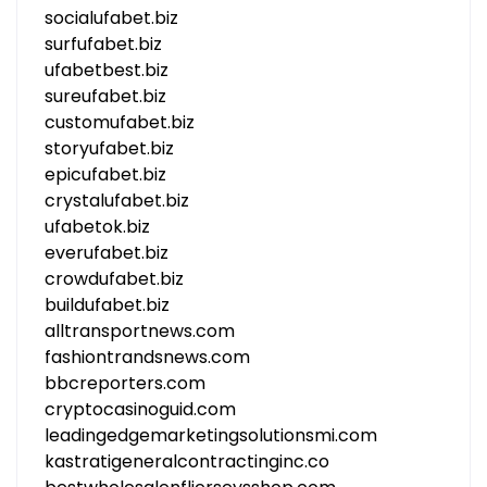
socialufabet.biz
surfufabet.biz
ufabetbest.biz
sureufabet.biz
customufabet.biz
storyufabet.biz
epicufabet.biz
crystalufabet.biz
ufabetok.biz
everufabet.biz
crowdufabet.biz
buildufabet.biz
alltransportnews.com
fashiontrandsnews.com
bbcreporters.com
cryptocasinoguid.com
leadingedgemarketingsolutionsmi.com
kastratigeneralcontractinginc.co