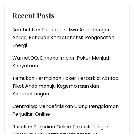
Recent Posts
Sembuhkan Tubuh dan Jiwa Anda dengan
Ahliqq: Panduan Komprehensif Pengobatan
Energi
WarnetQQ: Dimana Impian Poker Menjadi
Kenyataan
Temukan Permainan Poker Terbaik di Aktifqq:
Tiket Anda menuju Kegembiraan dan
Keberuntungan
Centralqq: Mendefinisikan Ulang Pengalaman
Perjudian Online
Rasakan Perjudian Online Terbaik dengan