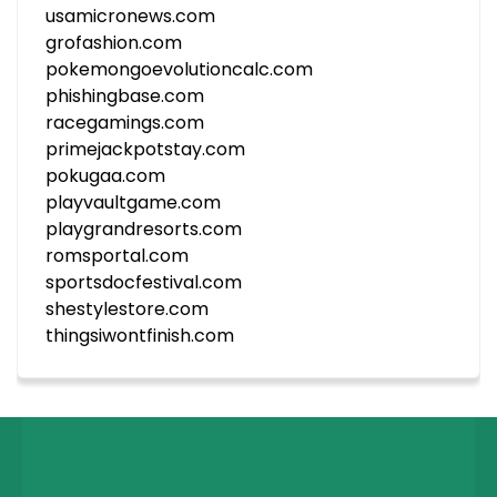
usamicronews.com
grofashion.com
pokemongoevolutioncalc.com
phishingbase.com
racegamings.com
primejackpotstay.com
pokugaa.com
playvaultgame.com
playgrandresorts.com
romsportal.com
sportsdocfestival.com
shestylestore.com
thingsiwontfinish.com