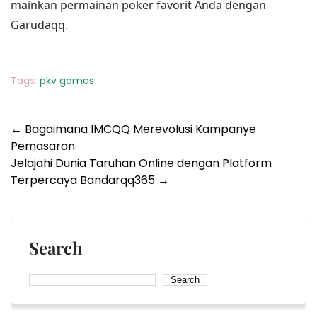
mainkan permainan poker favorit Anda dengan
Garudaqq.
Tags:
pkv games
Post
←
Bagaimana IMCQQ Merevolusi Kampanye
Pemasaran
navigation
Jelajahi Dunia Taruhan Online dengan Platform
Terpercaya Bandarqq365
→
Search
Search