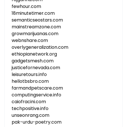
fewhour.com
18minutetimer.com
semanticseostars.com
mainstreamzone.com
growmarijuanas.com
webnshare.com
overlygeneralization.com
ethiopianetwork.org
gadgetsmesh.com
justicefornevada.com
leisuretours.info
hellotbsbro.com
farmandpetscare.com
computingservice.info
caiofracini.com
techpositive.info
unseonrang.com
pak-urdu-poetry.com