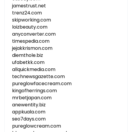
jamestrust.net
trenz24.com
skipworking.com
loizbeauty.com
anyconverter.com
timespedia.com
jejakkrismon.com
diemthole.biz
ufabetkk.com
allquickmedia.com
technewsgazette.com
pureglowfacecream.com
kingofherrings.com
mrbetjapan.com
anewentity.biz
appkuala.com
seo7days.com
pureglowcream.com