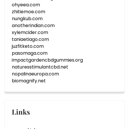
ohyeea.com
zhitiemoe.com
nungkub.com
anotherindian.com
xylemcider.com
taniaetiago.com
juzfitketo.com
pasomaga.com
impactgardencbdgummies.org
naturesstimulantcbd.net
nopalinaeuropa.com
biomagnify.net
Links