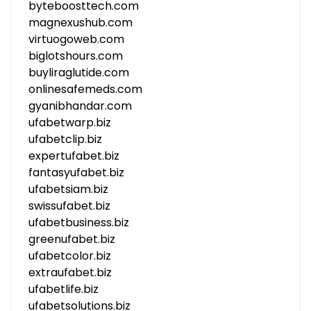
byteboosttech.com
magnexushub.com
virtuogoweb.com
biglotshours.com
buyliraglutide.com
onlinesafemeds.com
gyanibhandar.com
ufabetwarp.biz
ufabetclip.biz
expertufabet.biz
fantasyufabet.biz
ufabetsiam.biz
swissufabet.biz
ufabetbusiness.biz
greenufabet.biz
ufabetcolor.biz
extraufabet.biz
ufabetlife.biz
ufabetsolutions.biz