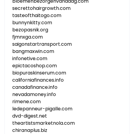
bloemenbezorgenvandaag.com
secrettohairgrowth.com
tasteofthaitogo.com
bunnynkitty.com
bezopasnik.org
fjmnxga.com
saigonstartransport.com
bangmaxwin.com
infonetive.com
epictacoshop.com
biopuraskinserum.com
californiafinances.info
canadafinance.info
nevadamoney.info
rimene.com
ledepanneur-pigalle.com
dvd-digest.net
theartistsmarketnola.com
chiranaplus.biz