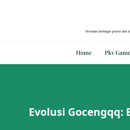
Skip
to
content
Temukan berbagai promo dan bo
Home
Pkv Gam
Evolusi Gocengqq: 