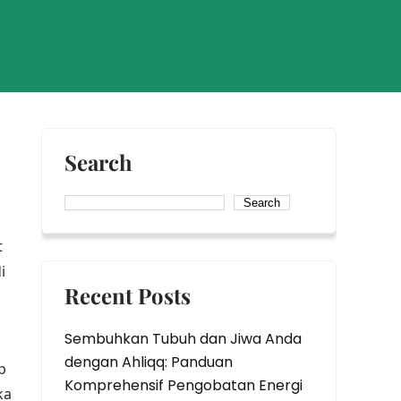
Search
Search
t
i
Recent Posts
Sembuhkan Tubuh dan Jiwa Anda
dengan Ahliqq: Panduan
p
Komprehensif Pengobatan Energi
ka