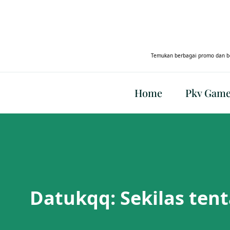
Skip
to
content
Temukan berbagai promo dan bo
Home
Pkv Gam
Datukqq: Sekilas ten