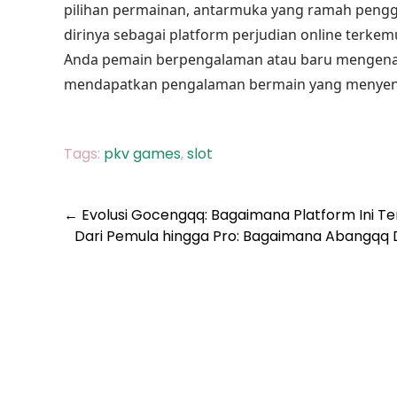
pilihan permainan, antarmuka yang ramah pengg
dirinya sebagai platform perjudian online terk
Anda pemain berpengalaman atau baru mengenal 
mendapatkan pengalaman bermain yang menyen
Tags:
pkv games
,
slot
Post
←
Evolusi Gocengqq: Bagaimana Platform Ini T
Dari Pemula hingga Pro: Bagaimana Abangq
navigation