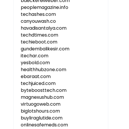
baeckereiweber.com
peoplemagazine.info
techashes.com
canyouwash.co
havadisantalya.com
techdtimes.com
techieboot.com
gundembalikesir.com
itechar.com
yesbold.com
healthhubzone.com
ebaraat.com
techjuiced.com
byteboosttech.com
magnexushub.com
virtuogoweb.com
biglotshours.com
buyliraglutide.com
onlinesafemeds.com