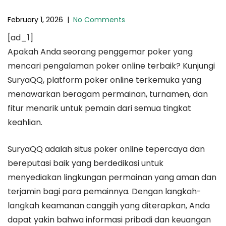
February 1, 2026
|
No Comments
[ad_1]
Apakah Anda seorang penggemar poker yang
mencari pengalaman poker online terbaik? Kunjungi
SuryaQQ, platform poker online terkemuka yang
menawarkan beragam permainan, turnamen, dan
fitur menarik untuk pemain dari semua tingkat
keahlian.
SuryaQQ adalah situs poker online tepercaya dan
bereputasi baik yang berdedikasi untuk
menyediakan lingkungan permainan yang aman dan
terjamin bagi para pemainnya. Dengan langkah-
langkah keamanan canggih yang diterapkan, Anda
dapat yakin bahwa informasi pribadi dan keuangan