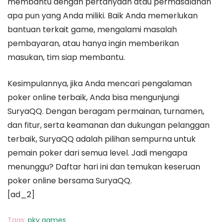
membantu dengan pertanyaan atau permasalahan
apa pun yang Anda miliki. Baik Anda memerlukan
bantuan terkait game, mengalami masalah
pembayaran, atau hanya ingin memberikan
masukan, tim siap membantu.
Kesimpulannya, jika Anda mencari pengalaman
poker online terbaik, Anda bisa mengunjungi
SuryaQQ. Dengan beragam permainan, turnamen,
dan fitur, serta keamanan dan dukungan pelanggan
terbaik, SuryaQQ adalah pilihan sempurna untuk
pemain poker dari semua level. Jadi mengapa
menunggu? Daftar hari ini dan temukan keseruan
poker online bersama SuryaQQ.
[ad_2]
Tags:
pkv games