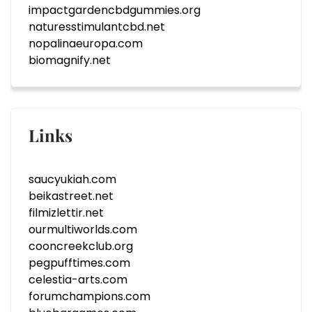
impactgardencbdgummies.org
naturesstimulantcbd.net
nopalinaeuropa.com
biomagnify.net
Links
saucyukiah.com
beikastreet.net
filmizlettir.net
ourmultiworlds.com
cooncreekclub.org
pegpufftimes.com
celestia-arts.com
forumchampions.com