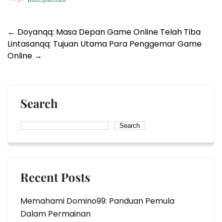
Post
←
Doyanqq: Masa Depan Game Online Telah Tiba
Lintasanqq: Tujuan Utama Para Penggemar Game
navigation
Online
→
Search
Search
Recent Posts
Memahami Domino99: Panduan Pemula
Dalam Permainan