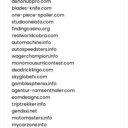
denohubpro.com
blades-knife.com
one-piece-spoiler.com
studiooneiota.com
findingcasino.org
realworldcobra.com
automachine.info
autospeedsters.info
wagerchampion.info
monomousumicontest.com
deadricklingo.com
skyglobefx.com
gamblespherex.info
agentur-ramsenthaler.com
eomdesigns.com
triptrekker.info
gendxxi.net
motomasters.info
mycarzone.info