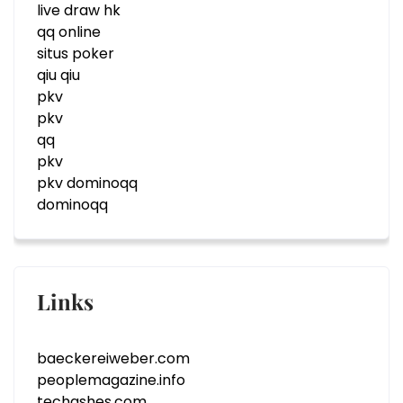
live draw hk
qq online
situs poker
qiu qiu
pkv
pkv
qq
pkv
pkv dominoqq
dominoqq
Links
baeckereiweber.com
peoplemagazine.info
techashes.com