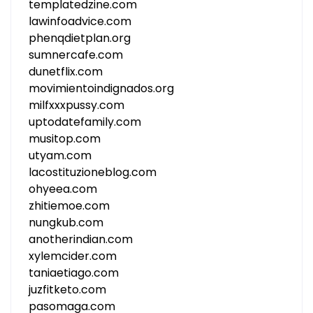
templatedzine.com
lawinfoadvice.com
phenqdietplan.org
sumnercafe.com
dunetflix.com
movimientoindignados.org
milfxxxpussy.com
uptodatefamily.com
musitop.com
utyam.com
lacostituzioneblog.com
ohyeea.com
zhitiemoe.com
nungkub.com
anotherindian.com
xylemcider.com
taniaetiago.com
juzfitketo.com
pasomaga.com