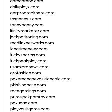
domdombd.com
dailyplayz.com
getprocrackhere.com
fastinnews.com
fannybanny.com
ifinitymarketer.com
jackpotkoning.com
modlinknetworks.com
longtimenewz.com
luckysportss.com
luckpeakplay.com
usamicronews.com
grofashion.com
pokemongoevolutioncalc.com
phishingbase.com
racegamings.com
primejackpotstay.com
pokugaa.com
playvaultgame.com