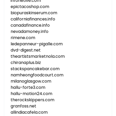
infonetive.com
epictacoshop.com
biopuraskinserum.com
californiafinances.info
canadafinance.info
nevadamoney.info
rimene.com
ledepanneur-pigalle.com
dvd-digest.net
theartistsmarketnola.com
chiranaplus.biz
stackspancakebar.com
namheongfoodcourt.com
milanoglasgow.com
hallu-forte3.com
hallu-motion24.com
therockskippers.com
granfoss.net
allindiacafela.com