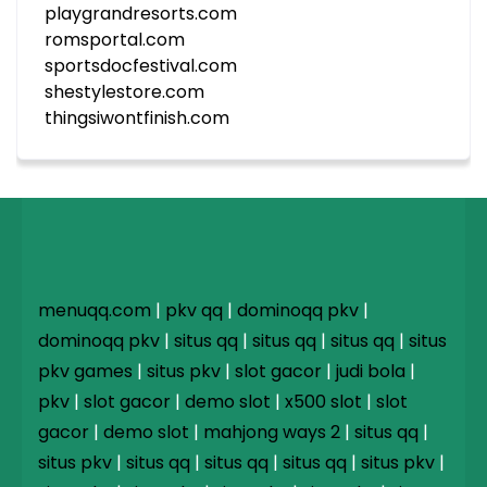
playgrandresorts.com
romsportal.com
sportsdocfestival.com
shestylestore.com
thingsiwontfinish.com
menuqq.com
|
pkv qq
|
dominoqq pkv
|
dominoqq pkv
|
situs qq
|
situs qq
|
situs qq
|
situs
pkv games
|
situs pkv
|
slot gacor
|
judi bola
|
pkv
|
slot gacor
|
demo slot
|
x500 slot
|
slot
gacor
|
demo slot
|
mahjong ways 2
|
situs qq
|
situs pkv
|
situs qq
|
situs qq
|
situs qq
|
situs pkv
|