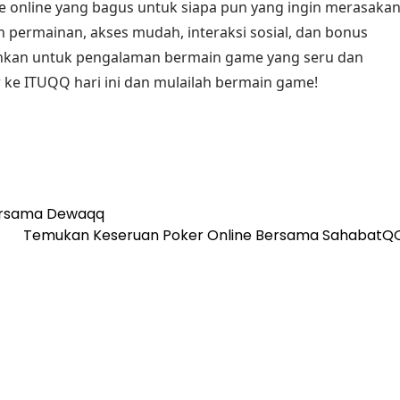
 online yang bagus untuk siapa pun yang ingin merasaka
permainan, akses mudah, interaksi sosial, dan bonus
hkan untuk pengalaman bermain game yang seru dan
e ITUQQ hari ini dan mulailah bermain game!
ersama Dewaqq
Temukan Keseruan Poker Online Bersama Sahabat