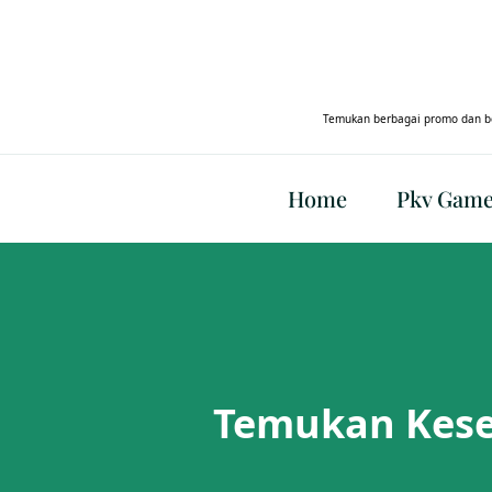
Skip
to
content
Temukan berbagai promo dan bo
Home
Pkv Gam
Temukan Kese