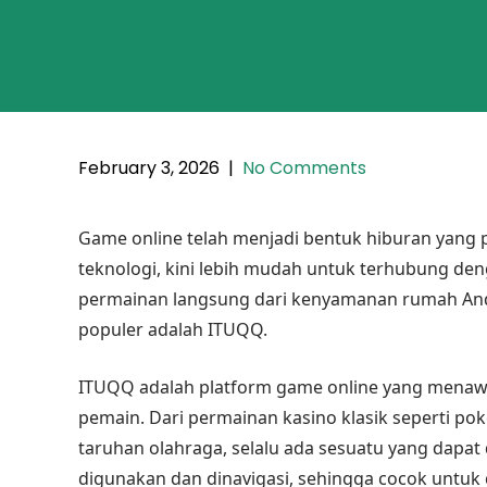
February 3, 2026
|
No Comments
Game online telah menjadi bentuk hiburan yang 
teknologi, kini lebih mudah untuk terhubung de
permainan langsung dari kenyamanan rumah Anda 
populer adalah ITUQQ.
ITUQQ adalah platform game online yang menaw
pemain. Dari permainan kasino klasik seperti pok
taruhan olahraga, selalu ada sesuatu yang dapat
digunakan dan dinavigasi, sehingga cocok unt