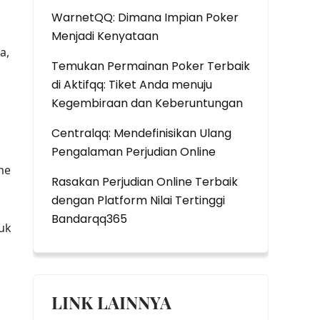
WarnetQQ: Dimana Impian Poker
Menjadi Kenyataan
a,
Temukan Permainan Poker Terbaik
di Aktifqq: Tiket Anda menuju
Kegembiraan dan Keberuntungan
Centralqq: Mendefinisikan Ulang
Pengalaman Perjudian Online
me
Rasakan Perjudian Online Terbaik
dengan Platform Nilai Tertinggi
Bandarqq365
uk
LINK LAINNYA