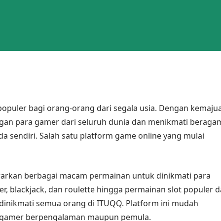
populer bagi orang-orang dari segala usia. Dengan kemaju
ngan para gamer dari seluruh dunia dan menikmati beraga
sendiri. Salah satu platform game online yang mulai
arkan berbagai macam permainan untuk dinikmati para
er, blackjack, dan roulette hingga permainan slot populer 
 dinikmati semua orang di ITUQQ. Platform ini mudah
uk gamer berpengalaman maupun pemula.