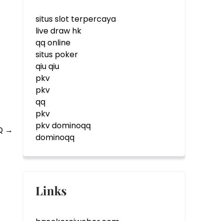
n
situs slot terpercaya
live draw hk
qq online
situs poker
qiu qiu
pkv
pkv
qq
pkv
pkv dominoqq
QQ
→
dominoqq
Links