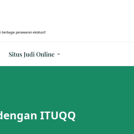
 berbagai penawaran eksklusif.
Situs Judi Online
 dengan ITUQQ