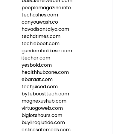
baeckereiweber.com
peoplemagazine.info
techashes.com
canyouwash.co
havadisantalya.com
techdtimes.com
techieboot.com
gundembalikesir.com
itechar.com
yesbold.com
healthhubzone.com
ebaraat.com
techjuiced.com
byteboosttech.com
magnexushub.com
virtuogoweb.com
biglotshours.com
buyliraglutide.com
onlinesafemeds.com