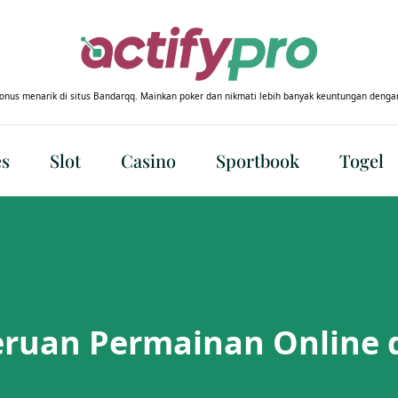
nus menarik di situs Bandarqq. Mainkan poker dan nikmati lebih banyak keuntungan dengan
es
Slot
Casino
Sportbook
Togel
ruan Permainan Online