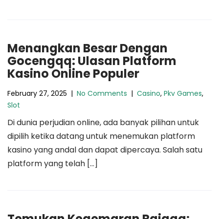
Menangkan Besar Dengan
Gocengqq: Ulasan Platform
Kasino Online Populer
February 27, 2025
|
No Comments
|
Casino
,
Pkv Games
,
Slot
Di dunia perjudian online, ada banyak pilihan untuk
dipilih ketika datang untuk menemukan platform
kasino yang andal dan dapat dipercaya. Salah satu
platform yang telah […]
Temukan Kegemaran Rajaqq: