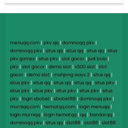
menuqq.com
|
pkv qq
|
dominoqq pkv
|
dominoqq pkv
|
situs qq
|
situs qq
|
situs qq
|
situs
pkv games
|
situs pkv
|
slot gacor
|
judi bola
|
pkv
|
slot gacor
|
demo slot
|
x500 slot
|
slot
gacor
|
demo slot
|
mahjong ways 2
|
situs qq
|
situs pkv
|
situs qq
|
situs qq
|
situs qq
|
situs pkv
|
situs pkv
|
situs pkv
|
situs pkv
|
situs pkv
|
situs
pkv
|
login sbobet
|
sbobet88
|
dominoqq pkv
|
murniqq.com
|
hematqq.com
|
login menuqq
|
login murniqq
|
login hematqq
|
qq
|
bandarqq
|
dominoqq pkv
|
situs qq
|
slot88
|
slot88
|
slot88