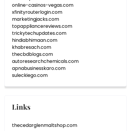
online-casinos-vegas.com
xfinityrouterlogin.com
marketingjacks.com
topappliancereviews.com
trickytechupdates.com
hindiabhimaan.com
khabresach.com
thecbdblogs.com
autoresearchchemicals.com
apnabusinesskaro.com
suleckiego.com
Links
thecedarglenmaltshop.com