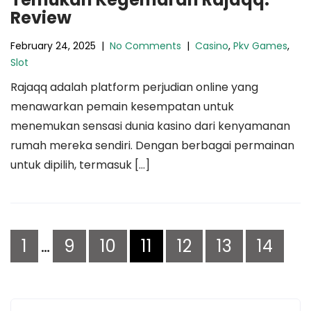
Review
February 24, 2025
|
No Comments
|
Casino
,
Pkv Games
,
Slot
Rajaqq adalah platform perjudian online yang
menawarkan pemain kesempatan untuk
menemukan sensasi dunia kasino dari kenyamanan
rumah mereka sendiri. Dengan berbagai permainan
untuk dipilih, termasuk […]
Posts
1
…
9
10
11
12
13
14
navigation