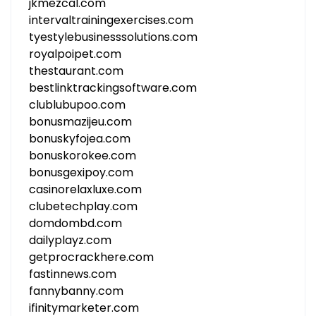
jkmezcal.com
intervaltrainingexercises.com
tyestylebusinesssolutions.com
royalpoipet.com
thestaurant.com
bestlinktrackingsoftware.com
clublubupoo.com
bonusmazijeu.com
bonuskyfojea.com
bonuskorokee.com
bonusgexipoy.com
casinorelaxluxe.com
clubetechplay.com
domdombd.com
dailyplayz.com
getprocrackhere.com
fastinnews.com
fannybanny.com
ifinitymarketer.com