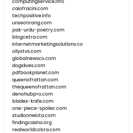
computingservice.info
caiofracini.com
techpositive.info
unseonrang.com
pak-urdu-poetry.com
blogcetra.com
internetmarketingsolutions.co
ollystvs.com
globalnewscx.com
dogslives.com
pdfbookplanet.com
queenofrattan.com
thequeenofrattan.com
denohubpro.com
blades-knife.com
one-piece-spoiler.com
studiooneiota.com
findingcasino.org
realworldcobra.com