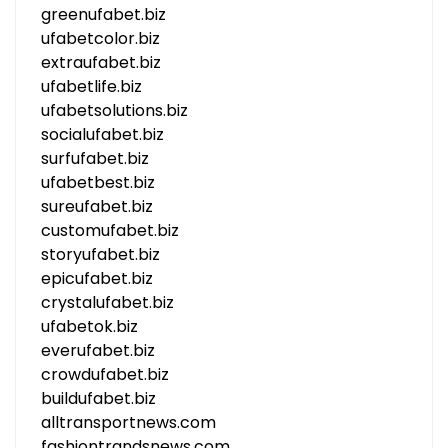
greenufabet.biz
ufabetcolor.biz
extraufabet.biz
ufabetlife.biz
ufabetsolutions.biz
socialufabet.biz
surfufabet.biz
ufabetbest.biz
sureufabet.biz
customufabet.biz
storyufabet.biz
epicufabet.biz
crystalufabet.biz
ufabetok.biz
everufabet.biz
crowdufabet.biz
buildufabet.biz
alltransportnews.com
fashiontrandsnews.com