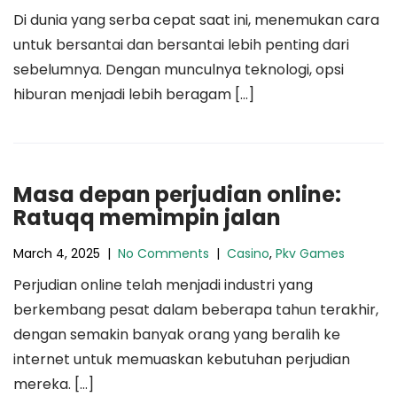
Di dunia yang serba cepat saat ini, menemukan cara
untuk bersantai dan bersantai lebih penting dari
sebelumnya. Dengan munculnya teknologi, opsi
hiburan menjadi lebih beragam […]
Masa depan perjudian online:
Ratuqq memimpin jalan
March 4, 2025
|
No Comments
|
Casino
,
Pkv Games
Perjudian online telah menjadi industri yang
berkembang pesat dalam beberapa tahun terakhir,
dengan semakin banyak orang yang beralih ke
internet untuk memuaskan kebutuhan perjudian
mereka. […]