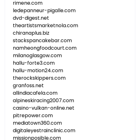
rimene.com
ledepanneur-pigalle.com
dvd-digest.net
theartistsmarketnola.com
chiranaplus.biz
stackspancakebar.com
namheongfoodcourt.com
milanoglasgow.com
hallu-forte3.com
hallu-motion24.com
therockskippers.com
granfoss.net
allindiacafela.com
alpineskiracing2007.com
casino-vulkan-online.net
pitrepower.com
mediatown360.com
digitaleyestrainclinic.com
missionposible.com