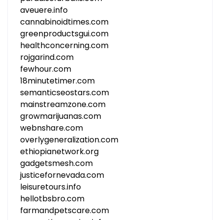
aveuere.info
cannabinoidtimes.com
greenproductsgui.com
healthconcerning.com
rojgarind.com
fewhour.com
18minutetimer.com
semanticseostars.com
mainstreamzone.com
growmarijuanas.com
webnshare.com
overlygeneralization.com
ethiopianetwork.org
gadgetsmesh.com
justicefornevada.com
leisuretours.info
hellotbsbro.com
farmandpetscare.com