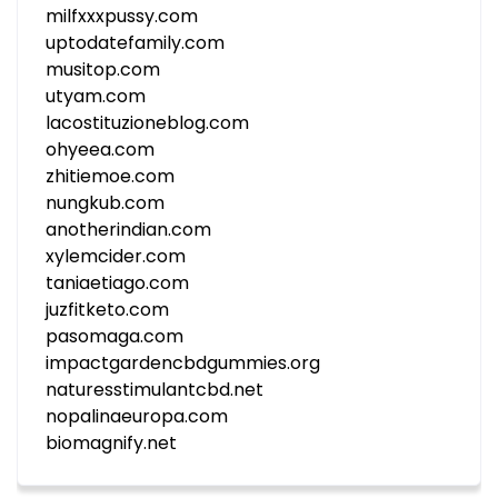
milfxxxpussy.com
uptodatefamily.com
musitop.com
utyam.com
lacostituzioneblog.com
ohyeea.com
zhitiemoe.com
nungkub.com
anotherindian.com
xylemcider.com
taniaetiago.com
juzfitketo.com
pasomaga.com
impactgardencbdgummies.org
naturesstimulantcbd.net
nopalinaeuropa.com
biomagnify.net