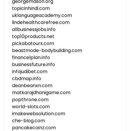
georgemason.org
topicinhindi.com
uklanguageacademy.com
lindehealthcarefree.com
allbusinessjobs.info
top10products.net
pickabatours.com
beastmode-bodybuilding.com
financelplan.info
businessfuture.info
infojudibet.com
cbdmap.info
deanbeanxn.com
matkarajdhanigame.com
popthrone.com
world-slots.com
imakewebsolution.com
che-blog.com
pancakecoinz.com