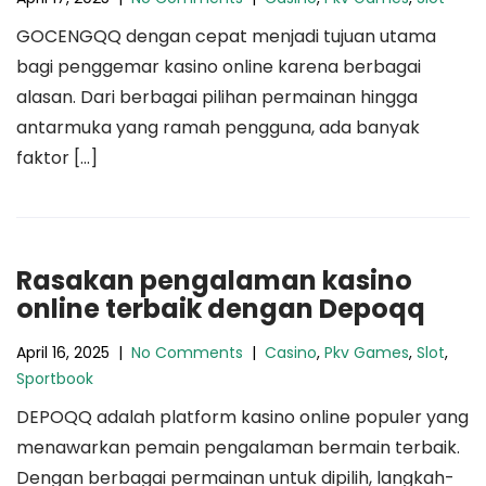
GOCENGQQ dengan cepat menjadi tujuan utama
bagi penggemar kasino online karena berbagai
alasan. Dari berbagai pilihan permainan hingga
antarmuka yang ramah pengguna, ada banyak
faktor […]
Rasakan pengalaman kasino
online terbaik dengan Depoqq
April 16, 2025
|
No Comments
|
Casino
,
Pkv Games
,
Slot
,
Sportbook
DEPOQQ adalah platform kasino online populer yang
menawarkan pemain pengalaman bermain terbaik.
Dengan berbagai permainan untuk dipilih, langkah-