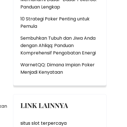
Panduan Lengkap
10 Strategi Poker Penting untuk
Pemula
Sembuhkan Tubuh dan Jiwa Anda
dengan Ahliqq: Panduan
Komprehensif Pengobatan Energi
WarnetQQ: Dimana Impian Poker
Menjadi Kenyataan
LINK LAINNYA
kan
situs slot terpercaya