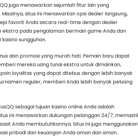
usQQ juga menawarkan sejumlah fitur lain yang
Misalnya, situs ini menawarkan opsi dealer langsung,
 favorit Anda secara real-time dengan dealer
an ekstra pada pengalaman bermain game Anda dan
 kasino sungguhan.
bonus dan promosi yang murah hati. Pemain baru dapat
eri mereka uang tunai ekstra untuk dimainkan,
in loyalitas yang dapat ditebus dengan lebih banyak
 turnamen reguler, memberi Anda lebih banyak peluang
rusQQ sebagai tujuan kasino online Anda adalah
itus ini menawarkan dukungan pelanggan 24/7, memasti
saat Anda membutuhkannya. Situs ini juga menggunakan
rmasi pribadi dan keuangan Anda aman dan aman.