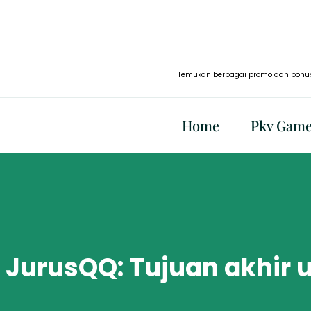
Skip
to
content
Temukan berbagai promo dan bonus 
Home
Pkv Gam
JurusQQ: Tujuan akhir