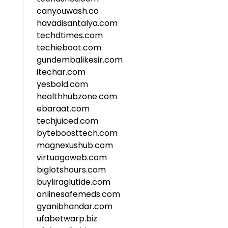
canyouwash.co
havadisantalya.com
techdtimes.com
techieboot.com
gundembalikesir.com
itechar.com
yesbold.com
healthhubzone.com
ebaraat.com
techjuiced.com
byteboosttech.com
magnexushub.com
virtuogoweb.com
biglotshours.com
buyliraglutide.com
onlinesafemeds.com
gyanibhandar.com
ufabetwarp.biz