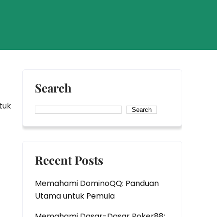
Search
tuk
Search
Recent Posts
Memahami DominoQQ: Panduan
Utama untuk Pemula
Memahami Dasar-Dasar Poker88: