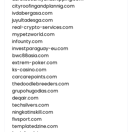
cityroofingandplannig.com
ivdabergasa.com
juyultadesga.com
real-crypto-services.com
mypetzworld.com
infounty.com
investparaguay-eu.com
bwc88asia.com
extrem-poker.com
ks-casino.com
carcarepoints.com
thedoodlebreeders.com
grupohugodias.com
deqair.com
techsilvers.com
ningkatinskill.com
fivsport.com
templatedzine.com