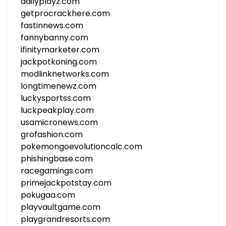
dailyplayz.com
getprocrackhere.com
fastinnews.com
fannybanny.com
ifinitymarketer.com
jackpotkoning.com
modlinknetworks.com
longtimenewz.com
luckysportss.com
luckpeakplay.com
usamicronews.com
grofashion.com
pokemongoevolutioncalc.com
phishingbase.com
racegamings.com
primejackpotstay.com
pokugaa.com
playvaultgame.com
playgrandresorts.com