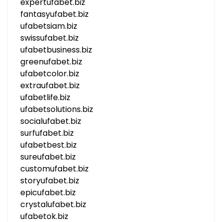
expertufabet.biz
fantasyufabet.biz
ufabetsiam.biz
swissufabet.biz
ufabetbusiness.biz
greenufabet.biz
ufabetcolor.biz
extraufabet.biz
ufabetlife.biz
ufabetsolutions.biz
socialufabet.biz
surfufabet.biz
ufabetbest.biz
sureufabet.biz
customufabet.biz
storyufabet.biz
epicufabet.biz
crystalufabet.biz
ufabetok.biz