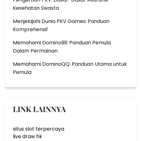
Kesehatan Swasta
Menjelajahi Dunia PKV Games: Panduan
Komprehensif
Memahami Domino99: Panduan Pemula
Dalam Permainan
Memahami DominoQQ: Panduan Utama untuk
Pemula
LINK LAINNYA
situs slot terpercaya
live draw hk