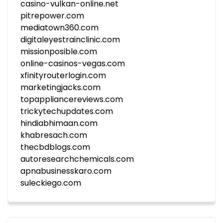
casino-vulkan-online.net
pitrepower.com
mediatown360.com
digitaleyestrainclinic.com
missionposible.com
online-casinos-vegas.com
xfinityrouterlogin.com
marketingjacks.com
topappliancereviews.com
trickytechupdates.com
hindiabhimaan.com
khabresach.com
thecbdblogs.com
autoresearchchemicals.com
apnabusinesskaro.com
suleckiego.com