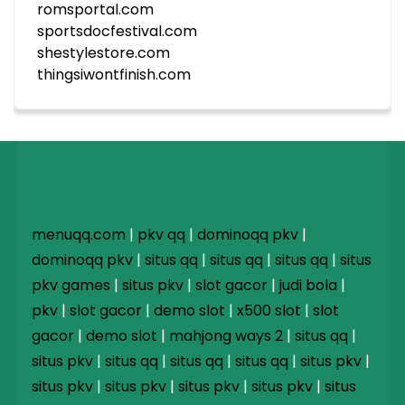
romsportal.com
sportsdocfestival.com
shestylestore.com
thingsiwontfinish.com
menuqq.com
|
pkv qq
|
dominoqq pkv
|
dominoqq pkv
|
situs qq
|
situs qq
|
situs qq
|
situs
pkv games
|
situs pkv
|
slot gacor
|
judi bola
|
pkv
|
slot gacor
|
demo slot
|
x500 slot
|
slot
gacor
|
demo slot
|
mahjong ways 2
|
situs qq
|
situs pkv
|
situs qq
|
situs qq
|
situs qq
|
situs pkv
|
situs pkv
|
situs pkv
|
situs pkv
|
situs pkv
|
situs