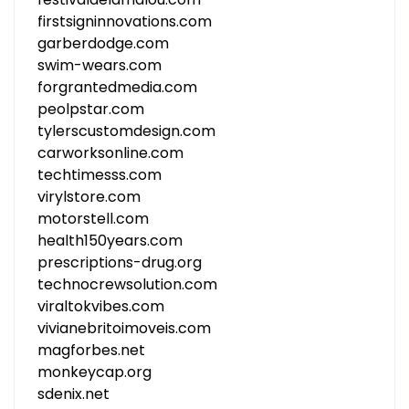
firstsigninnovations.com
garberdodge.com
swim-wears.com
forgrantedmedia.com
peolpstar.com
tylerscustomdesign.com
carworksonline.com
techtimesss.com
virylstore.com
motorstell.com
health150years.com
prescriptions-drug.org
technocrewsolution.com
viraltokvibes.com
vivianebritoimoveis.com
magforbes.net
monkeycap.org
sdenix.net