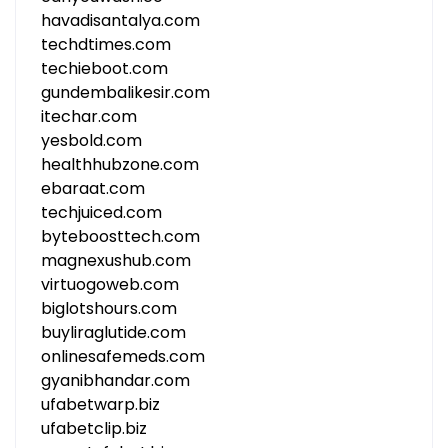
havadisantalya.com
techdtimes.com
techieboot.com
gundembalikesir.com
itechar.com
yesbold.com
healthhubzone.com
ebaraat.com
techjuiced.com
byteboosttech.com
magnexushub.com
virtuogoweb.com
biglotshours.com
buyliraglutide.com
onlinesafemeds.com
gyanibhandar.com
ufabetwarp.biz
ufabetclip.biz