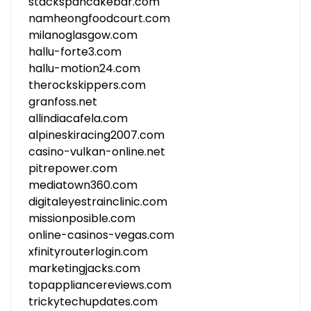
stackspancakebar.com
namheongfoodcourt.com
milanoglasgow.com
hallu-forte3.com
hallu-motion24.com
therockskippers.com
granfoss.net
allindiacafela.com
alpineskiracing2007.com
casino-vulkan-online.net
pitrepower.com
mediatown360.com
digitaleyestrainclinic.com
missionposible.com
online-casinos-vegas.com
xfinityrouterlogin.com
marketingjacks.com
topappliancereviews.com
trickytechupdates.com