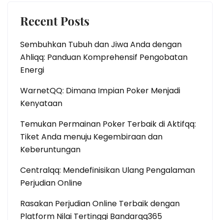
Recent Posts
Sembuhkan Tubuh dan Jiwa Anda dengan
Ahliqq: Panduan Komprehensif Pengobatan
Energi
WarnetQQ: Dimana Impian Poker Menjadi
Kenyataan
Temukan Permainan Poker Terbaik di Aktifqq:
Tiket Anda menuju Kegembiraan dan
Keberuntungan
Centralqq: Mendefinisikan Ulang Pengalaman
Perjudian Online
Rasakan Perjudian Online Terbaik dengan
Platform Nilai Tertinggi Bandarqq365