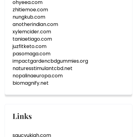
ohyeea.com
zhitiemoe.com
nungkub.com
anotherindian.com
xylemcider.com
taniaetiago.com
juzfitketo.com
pasomaga.com
impactgardencbdgummies.org
naturesstimulantcbd.net
nopalinaeuropa.com
biomagnify.net
Links
saucyukiah.com