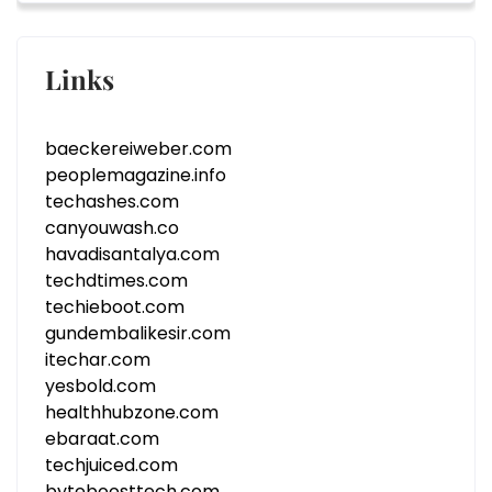
Links
baeckereiweber.com
peoplemagazine.info
techashes.com
canyouwash.co
havadisantalya.com
techdtimes.com
techieboot.com
gundembalikesir.com
itechar.com
yesbold.com
healthhubzone.com
ebaraat.com
techjuiced.com
byteboosttech.com