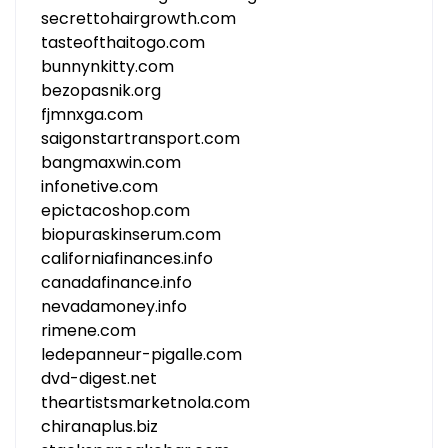
secrettohairgrowth.com
tasteofthaitogo.com
bunnynkitty.com
bezopasnik.org
fjmnxga.com
saigonstartransport.com
bangmaxwin.com
infonetive.com
epictacoshop.com
biopuraskinserum.com
californiafinances.info
canadafinance.info
nevadamoney.info
rimene.com
ledepanneur-pigalle.com
dvd-digest.net
theartistsmarketnola.com
chiranaplus.biz