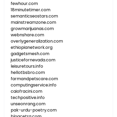
fewhour.com
18minutetimer.com
semanticseostars.com
mainstreamzone.com
growmarijuanas.com
webnshare.com
overlygeneralization.com
ethiopianetwork.org
gadgetsmesh.com
justicefornevada.com
leisuretours.info
hellotbsbro.com
farmandpetscare.com
computingservice.info
caiofracini.com
techpositive.info
unseonrang.com
pak-urdu-poetry.com
blogcetra.com