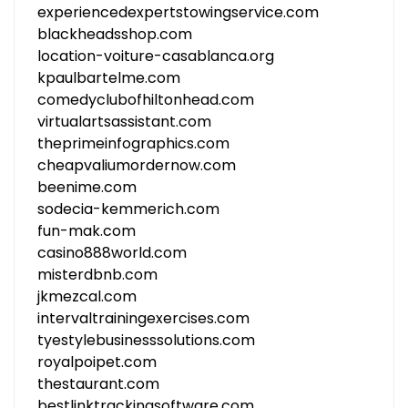
experiencedexpertstowingservice.com
blackheadsshop.com
location-voiture-casablanca.org
kpaulbartelme.com
comedyclubofhiltonhead.com
virtualartsassistant.com
theprimeinfographics.com
cheapvaliumordernow.com
beenime.com
sodecia-kemmerich.com
fun-mak.com
casino888world.com
misterdbnb.com
jkmezcal.com
intervaltrainingexercises.com
tyestylebusinesssolutions.com
royalpoipet.com
thestaurant.com
bestlinktrackingsoftware.com