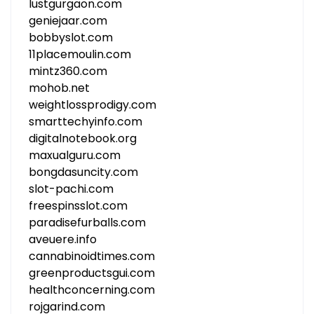
lustgurgaon.com
geniejaar.com
bobbyslot.com
11placemoulin.com
mintz360.com
mohob.net
weightlossprodigy.com
smarttechyinfo.com
digitalnotebook.org
maxualguru.com
bongdasuncity.com
slot-pachi.com
freespinsslot.com
paradisefurballs.com
aveuere.info
cannabinoidtimes.com
greenproductsgui.com
healthconcerning.com
rojgarind.com