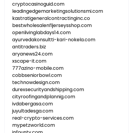
cryptocasinoguid.com
leadingedgemarketingsolutionsmi.com
kastratigeneralcontractinginc.co
bestwholesalenfljerseysshop.com
openlivinglabdays14.com
ayurvedakonsultti-kari-nokela.com
antitraders.biz
aryanews24.com
xscape-it.com
777azino-mobile.com
cobbseniorbowl.com
technowdesign.com
durexsecurityandshipping.com
cityroofingandplannig.com
ivdabergasa.com
juyultadesga.com
real-crypto-services.com
mypetzworld.com
infounty.com