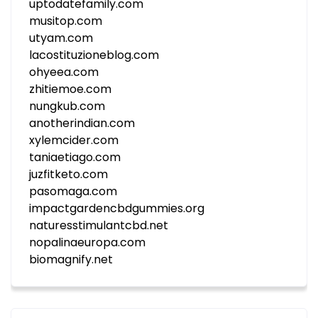
uptodatefamily.com
musitop.com
utyam.com
lacostituzioneblog.com
ohyeea.com
zhitiemoe.com
nungkub.com
anotherindian.com
xylemcider.com
taniaetiago.com
juzfitketo.com
pasomaga.com
impactgardencbdgummies.org
naturesstimulantcbd.net
nopalinaeuropa.com
biomagnify.net