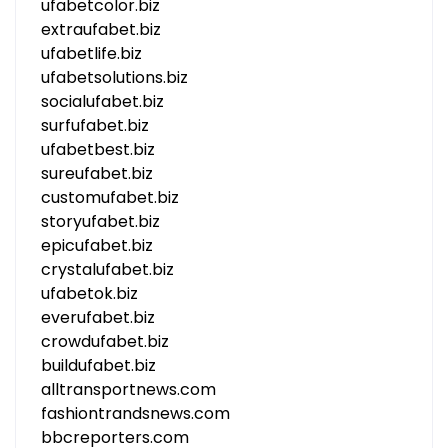
ufabetcolor.biz
extraufabet.biz
ufabetlife.biz
ufabetsolutions.biz
socialufabet.biz
surfufabet.biz
ufabetbest.biz
sureufabet.biz
customufabet.biz
storyufabet.biz
epicufabet.biz
crystalufabet.biz
ufabetok.biz
everufabet.biz
crowdufabet.biz
buildufabet.biz
alltransportnews.com
fashiontrandsnews.com
bbcreporters.com