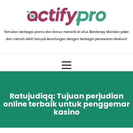
Skip
to
content
Temukan berbagai promo dan bonus menarik di situs Bandarqq. Mainkan poker
dan nikmati lebih banyak keuntungan dengan berbagai penawaran eksklusif.
Ratujudiqq: Tujuan perjudian
online terbaik untuk penggemar
kasino