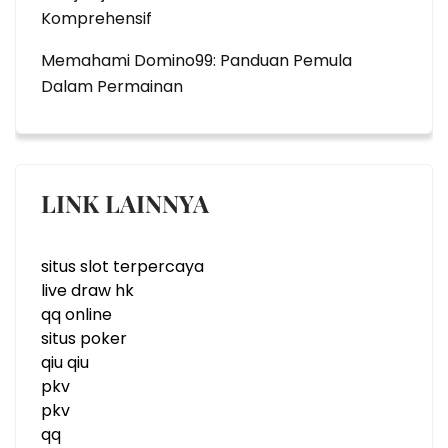
Komprehensif
Memahami Domino99: Panduan Pemula
Dalam Permainan
LINK LAINNYA
situs slot terpercaya
live draw hk
qq online
situs poker
qiu qiu
pkv
pkv
qq