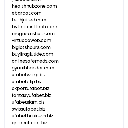
healthhubzone.com
ebaraat.com
techjuiced.com
byteboosttech.com
magnexushub.com
virtuogoweb.com
biglotshours.com
buyliraglutide.com
onlinesafemeds.com
gyanibhandar.com
ufabetwarp.biz
ufabetclip.biz
expertufabet.biz
fantasyufabet.biz
ufabetsiam.biz
swissufabet.biz
ufabetbusiness.biz
greenufabet.biz