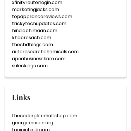
xfinityrouterlogin.com
marketingjacks.com
topappliancereviews.com
trickytechupdates.com
hindiabhimaan.com
khabresach.com
thecbdblogs.com
autoresearchchemicals.com
apnabusinesskaro.com
suleckiego.com
Links
thecedarglenmaltshop.com
georgemason.org
topicinhindi.com