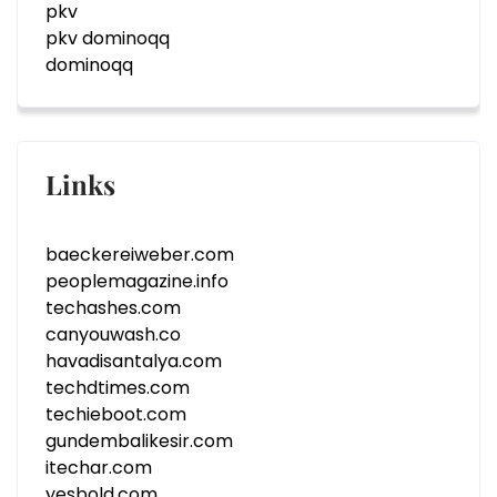
pkv
pkv dominoqq
dominoqq
Links
baeckereiweber.com
peoplemagazine.info
techashes.com
canyouwash.co
havadisantalya.com
techdtimes.com
techieboot.com
gundembalikesir.com
itechar.com
yesbold.com