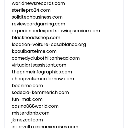
worldnewsrecords.com
sterilepro24.com
solidtechbusiness.com
reviewcardgaming.com
experiencedexpertstowingservice.com
blackheadsshop.com
location-voiture-casablanca.org
kpaulbartelme.com
comedyclubofhiltonhead.com
virtualartsassistant.com
theprimeinfographics.com
cheapvaliumordernow.com
beenime.com
sodecia-kemmerich.com
fun-mak.com
casino888world.com
misterdbnb.com
jkmezcal.com
intervaltrainingexercises.com