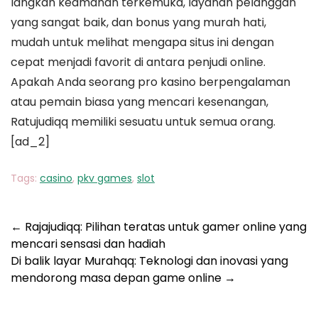
langkah keamanan terkemuka, layanan pelanggan
yang sangat baik, dan bonus yang murah hati,
mudah untuk melihat mengapa situs ini dengan
cepat menjadi favorit di antara penjudi online.
Apakah Anda seorang pro kasino berpengalaman
atau pemain biasa yang mencari kesenangan,
Ratujudiqq memiliki sesuatu untuk semua orang.
[ad_2]
Tags:
casino
,
pkv games
,
slot
Post
←
Rajajudiqq: Pilihan teratas untuk gamer online yang
mencari sensasi dan hadiah
navigation
Di balik layar Murahqq: Teknologi dan inovasi yang
mendorong masa depan game online
→