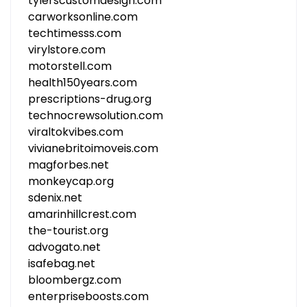
tylerscustomdesign.com
carworksonline.com
techtimesss.com
virylstore.com
motorstell.com
health150years.com
prescriptions-drug.org
technocrewsolution.com
viraltokvibes.com
vivianebritoimoveis.com
magforbes.net
monkeycap.org
sdenix.net
amarinhillcrest.com
the-tourist.org
advogato.net
isafebag.net
bloombergz.com
enterpriseboosts.com