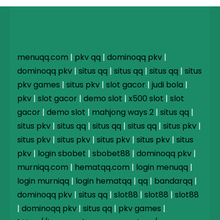
menuqq.com
|
pkv qq
|
dominoqq pkv
|
dominoqq pkv
|
situs qq
|
situs qq
|
situs qq
|
situs
pkv games
|
situs pkv
|
slot gacor
|
judi bola
|
pkv
|
slot gacor
|
demo slot
|
x500 slot
|
slot
gacor
|
demo slot
|
mahjong ways 2
|
situs qq
|
situs pkv
|
situs qq
|
situs qq
|
situs qq
|
situs pkv
|
situs pkv
|
situs pkv
|
situs pkv
|
situs pkv
|
situs
pkv
|
login sbobet
|
sbobet88
|
dominoqq pkv
|
murniqq.com
|
hematqq.com
|
login menuqq
|
login murniqq
|
login hematqq
|
qq
|
bandarqq
|
dominoqq pkv
|
situs qq
|
slot88
|
slot88
|
slot88
|
dominoqq pkv
|
situs qq
|
pkv games
|