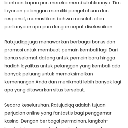
bantuan kapan pun mereka membutuhkannya. Tim
layanan pelanggan memiliki pengetahuan dan
responsif, memastikan bahwa masalah atau
pertanyaan apa pun dengan cepat diselesaikan.
Ratujudiqq juga menawarkan berbagai bonus dan
promosi untuk membuat pemain kembali lagi. Dari
bonus selamat datang untuk pemain baru hingga
hadiah loyalitas untuk pelanggan yang kembali, ada
banyak peluang untuk memaksimalkan
kemenangan Anda dan menikmati lebih banyak lagi
apa yang ditawarkan situs tersebut.
Secara keseluruhan, Ratujudiqq adalah tujuan
perjudian online yang fantastis bagi penggemar
kasino. Dengan berbagai permainan, langkah-