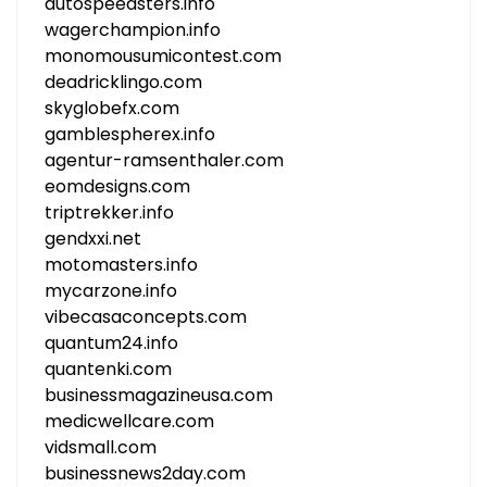
autospeedsters.info
wagerchampion.info
monomousumicontest.com
deadricklingo.com
skyglobefx.com
gamblespherex.info
agentur-ramsenthaler.com
eomdesigns.com
triptrekker.info
gendxxi.net
motomasters.info
mycarzone.info
vibecasaconcepts.com
quantum24.info
quantenki.com
businessmagazineusa.com
medicwellcare.com
vidsmall.com
businessnews2day.com