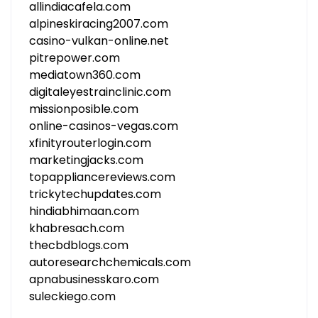
allindiacafela.com
alpineskiracing2007.com
casino-vulkan-online.net
pitrepower.com
mediatown360.com
digitaleyestrainclinic.com
missionposible.com
online-casinos-vegas.com
xfinityrouterlogin.com
marketingjacks.com
topappliancereviews.com
trickytechupdates.com
hindiabhimaan.com
khabresach.com
thecbdblogs.com
autoresearchchemicals.com
apnabusinesskaro.com
suleckiego.com