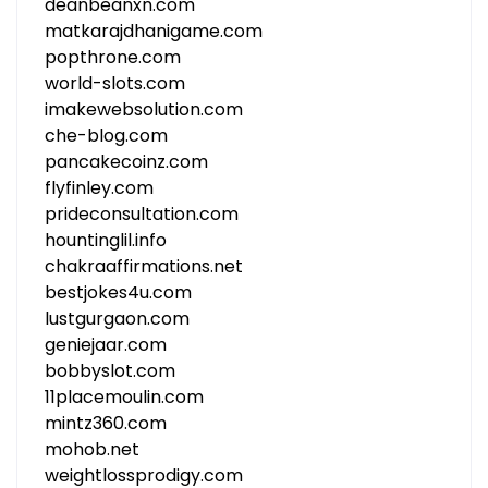
deanbeanxn.com
matkarajdhanigame.com
popthrone.com
world-slots.com
imakewebsolution.com
che-blog.com
pancakecoinz.com
flyfinley.com
prideconsultation.com
hountinglil.info
chakraaffirmations.net
bestjokes4u.com
lustgurgaon.com
geniejaar.com
bobbyslot.com
11placemoulin.com
mintz360.com
mohob.net
weightlossprodigy.com