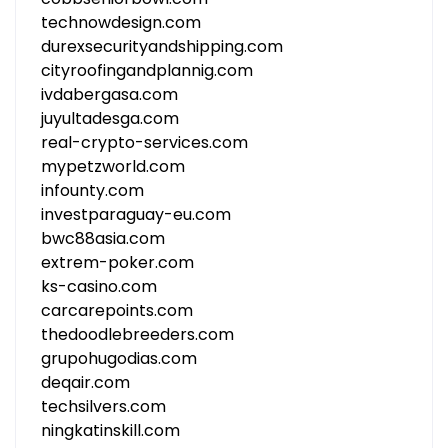
technowdesign.com
durexsecurityandshipping.com
cityroofingandplannig.com
ivdabergasa.com
juyultadesga.com
real-crypto-services.com
mypetzworld.com
infounty.com
investparaguay-eu.com
bwc88asia.com
extrem-poker.com
ks-casino.com
carcarepoints.com
thedoodlebreeders.com
grupohugodias.com
deqair.com
techsilvers.com
ningkatinskill.com