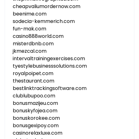
cheapvaliumordernow.com
beenime.com
sodecia-kemmerich.com
fun-mak.com
casino888world.com
misterdbnb.com
jkmezcal.com
intervaltrainingexercises.com
tyestylebusinesssolutions.com
royalpoipet.com
thestaurant.com
bestlinktrackingsoftware.com
clublubupoo.com
bonusmazijeu.com
bonuskyfojea.com
bonuskorokee.com
bonusgexipoy.com
casinorelaxluxe.com