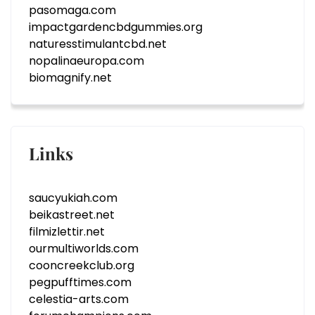
pasomaga.com
impactgardencbdgummies.org
naturesstimulantcbd.net
nopalinaeuropa.com
biomagnify.net
Links
saucyukiah.com
beikastreet.net
filmizlettir.net
ourmultiworlds.com
cooncreekclub.org
pegpufftimes.com
celestia-arts.com