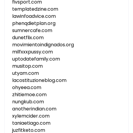
fivsport.com
templatedzine.com
lawinfoadvice.com
phenqdietplan.org
sumnercafe.com
dunetflix.com
movimientoindignados.org
milfxxxpussy.com
uptodatefamily.com
musitop.com
utyam.com
lacostituzioneblog.com
ohyeea.com
zhitiemoe.com
nungkub.com
anotherindian.com
xylemcider.com
taniaetiago.com
juzfitketo.com