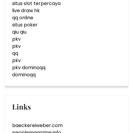
situs slot terpercaya
live draw hk
qq online
situs poker
qiu qiu
pkv
pkv
qq
pkv
pkv dominoqq
dominoqq
Links
baeckereiweber.com
peoplemagazine.info