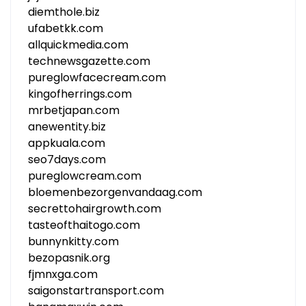
diemthole.biz
ufabetkk.com
allquickmedia.com
technewsgazette.com
pureglowfacecream.com
kingofherrings.com
mrbetjapan.com
anewentity.biz
appkuala.com
seo7days.com
pureglowcream.com
bloemenbezorgenvandaag.com
secrettohairgrowth.com
tasteofthaitogo.com
bunnynkitty.com
bezopasnik.org
fjmnxga.com
saigonstartransport.com