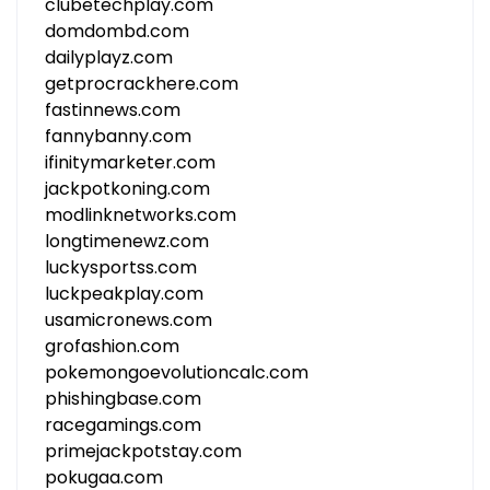
clubetechplay.com
domdombd.com
dailyplayz.com
getprocrackhere.com
fastinnews.com
fannybanny.com
ifinitymarketer.com
jackpotkoning.com
modlinknetworks.com
longtimenewz.com
luckysportss.com
luckpeakplay.com
usamicronews.com
grofashion.com
pokemongoevolutioncalc.com
phishingbase.com
racegamings.com
primejackpotstay.com
pokugaa.com