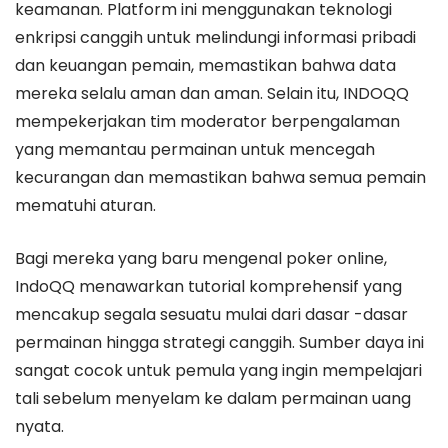
keamanan. Platform ini menggunakan teknologi
enkripsi canggih untuk melindungi informasi pribadi
dan keuangan pemain, memastikan bahwa data
mereka selalu aman dan aman. Selain itu, INDOQQ
mempekerjakan tim moderator berpengalaman
yang memantau permainan untuk mencegah
kecurangan dan memastikan bahwa semua pemain
mematuhi aturan.
Bagi mereka yang baru mengenal poker online,
IndoQQ menawarkan tutorial komprehensif yang
mencakup segala sesuatu mulai dari dasar -dasar
permainan hingga strategi canggih. Sumber daya ini
sangat cocok untuk pemula yang ingin mempelajari
tali sebelum menyelam ke dalam permainan uang
nyata.