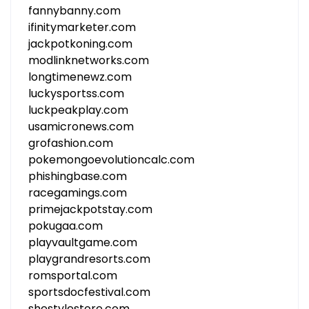
fannybanny.com
ifinitymarketer.com
jackpotkoning.com
modlinknetworks.com
longtimenewz.com
luckysportss.com
luckpeakplay.com
usamicronews.com
grofashion.com
pokemongoevolutioncalc.com
phishingbase.com
racegamings.com
primejackpotstay.com
pokugaa.com
playvaultgame.com
playgrandresorts.com
romsportal.com
sportsdocfestival.com
shestylestore.com