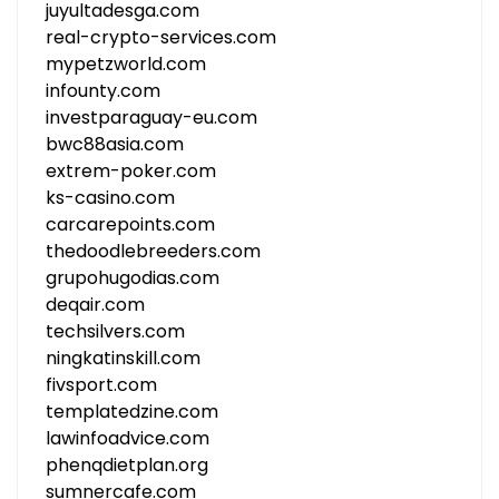
juyultadesga.com
real-crypto-services.com
mypetzworld.com
infounty.com
investparaguay-eu.com
bwc88asia.com
extrem-poker.com
ks-casino.com
carcarepoints.com
thedoodlebreeders.com
grupohugodias.com
deqair.com
techsilvers.com
ningkatinskill.com
fivsport.com
templatedzine.com
lawinfoadvice.com
phenqdietplan.org
sumnercafe.com