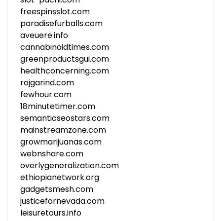
freespinsslot.com
paradisefurballs.com
aveuere.info
cannabinoidtimes.com
greenproductsgui.com
healthconcerning.com
rojgarind.com
fewhour.com
18minutetimer.com
semanticseostars.com
mainstreamzone.com
growmarijuanas.com
webnshare.com
overlygeneralization.com
ethiopianetwork.org
gadgetsmesh.com
justicefornevada.com
leisuretours.info