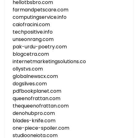
hellotbsbro.com
farmandpetscare.com
computingservice.info
caiofracini.com
techpositive.info
unseonrang.com
pak-urdu-poetry.com
blogcetra.com
internetmarketingsolutions.co
ollystvs.com
globalnewscx.com
dogslives.com
pdfbookplanet.com
queenofrattan.com
thequeenofrattan.com
denohubpro.com
blades-knife.com
one-piece-spoiler.com
studiooneiota.com