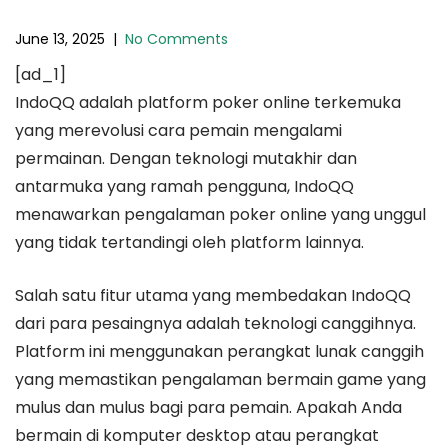
June 13, 2025
|
No Comments
[ad_1]
IndoQQ adalah platform poker online terkemuka
yang merevolusi cara pemain mengalami
permainan. Dengan teknologi mutakhir dan
antarmuka yang ramah pengguna, IndoQQ
menawarkan pengalaman poker online yang unggul
yang tidak tertandingi oleh platform lainnya.
Salah satu fitur utama yang membedakan IndoQQ
dari para pesaingnya adalah teknologi canggihnya.
Platform ini menggunakan perangkat lunak canggih
yang memastikan pengalaman bermain game yang
mulus dan mulus bagi para pemain. Apakah Anda
bermain di komputer desktop atau perangkat