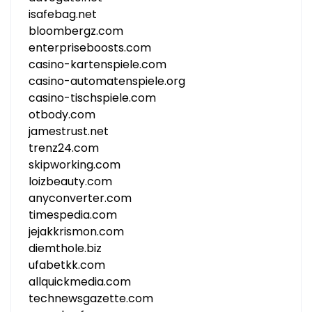
isafebag.net
bloombergz.com
enterpriseboosts.com
casino-kartenspiele.com
casino-automatenspiele.org
casino-tischspiele.com
otbody.com
jamestrust.net
trenz24.com
skipworking.com
loizbeauty.com
anyconverter.com
timespedia.com
jejakkrismon.com
diemthole.biz
ufabetkk.com
allquickmedia.com
technewsgazette.com