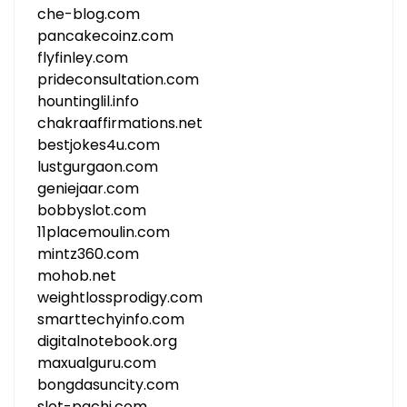
che-blog.com
pancakecoinz.com
flyfinley.com
prideconsultation.com
hountinglil.info
chakraaffirmations.net
bestjokes4u.com
lustgurgaon.com
geniejaar.com
bobbyslot.com
11placemoulin.com
mintz360.com
mohob.net
weightlossprodigy.com
smarttechyinfo.com
digitalnotebook.org
maxualguru.com
bongdasuncity.com
slot-pachi.com