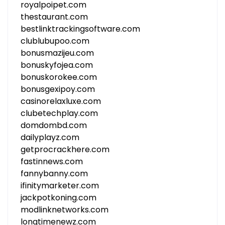
royalpoipet.com
thestaurant.com
bestlinktrackingsoftware.com
clublubupoo.com
bonusmazijeu.com
bonuskyfojea.com
bonuskorokee.com
bonusgexipoy.com
casinorelaxluxe.com
clubetechplay.com
domdombd.com
dailyplayz.com
getprocrackhere.com
fastinnews.com
fannybanny.com
ifinitymarketer.com
jackpotkoning.com
modlinknetworks.com
longtimenewz.com