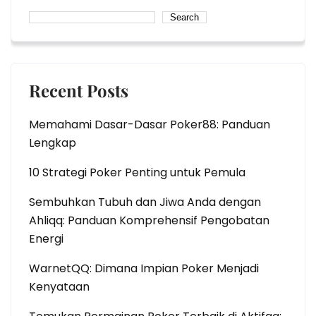
Search
Recent Posts
Memahami Dasar-Dasar Poker88: Panduan
Lengkap
10 Strategi Poker Penting untuk Pemula
Sembuhkan Tubuh dan Jiwa Anda dengan
Ahliqq: Panduan Komprehensif Pengobatan
Energi
WarnetQQ: Dimana Impian Poker Menjadi
Kenyataan