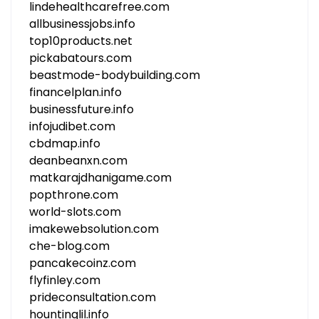
lindehealthcarefree.com
allbusinessjobs.info
top10products.net
pickabatours.com
beastmode-bodybuilding.com
financelplan.info
businessfuture.info
infojudibet.com
cbdmap.info
deanbeanxn.com
matkarajdhanigame.com
popthrone.com
world-slots.com
imakewebsolution.com
che-blog.com
pancakecoinz.com
flyfinley.com
prideconsultation.com
hountinglil.info