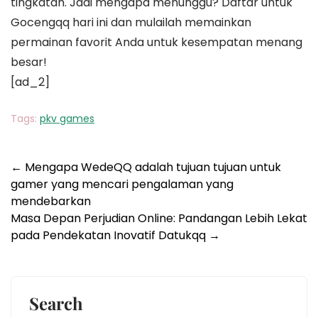
tingkatan. Jadi mengapa menunggu? Daftar untuk
Gocengqq hari ini dan mulailah memainkan
permainan favorit Anda untuk kesempatan menang
besar!
[ad_2]
Tags:
pkv games
Post
←
Mengapa WedeQQ adalah tujuan tujuan untuk
gamer yang mencari pengalaman yang
navigation
mendebarkan
Masa Depan Perjudian Online: Pandangan Lebih Lekat
pada Pendekatan Inovatif Datukqq
→
Search