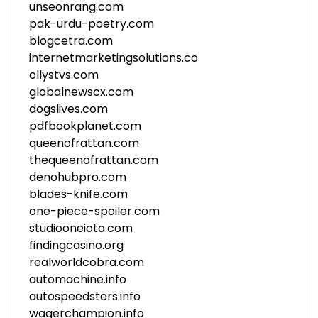
unseonrang.com
pak-urdu-poetry.com
blogcetra.com
internetmarketingsolutions.co
ollystvs.com
globalnewscx.com
dogslives.com
pdfbookplanet.com
queenofrattan.com
thequeenofrattan.com
denohubpro.com
blades-knife.com
one-piece-spoiler.com
studiooneiota.com
findingcasino.org
realworldcobra.com
automachine.info
autospeedsters.info
wagerchampion.info