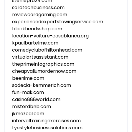
sterilepro24.com
solidtechbusiness.com
reviewcardgaming.com
experiencedexpertstowingservice.com
blackheadsshop.com
location-voiture-casablanca.org
kpaulbartelme.com
comedyclubofhiltonhead.com
virtualartsassistant.com
theprimeinfographics.com
cheapvaliumordernow.com
beenime.com
sodecia-kemmerich.com
fun-mak.com
casino888world.com
misterdbnb.com
jkmezcal.com
intervaltrainingexercises.com
tyestylebusinesssolutions.com