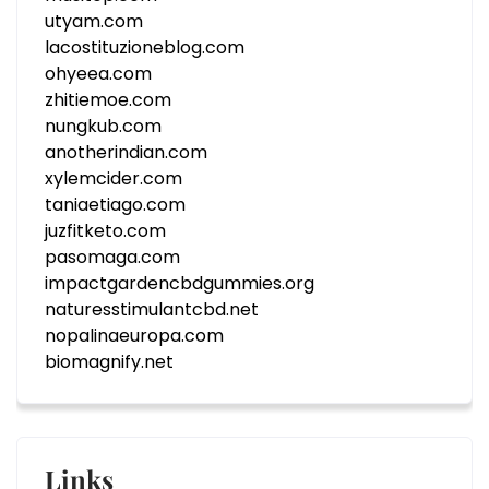
utyam.com
lacostituzioneblog.com
ohyeea.com
zhitiemoe.com
nungkub.com
anotherindian.com
xylemcider.com
taniaetiago.com
juzfitketo.com
pasomaga.com
impactgardencbdgummies.org
naturesstimulantcbd.net
nopalinaeuropa.com
biomagnify.net
Links