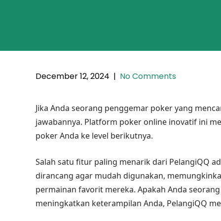
December 12, 2024
|
No Comments
Jika Anda seorang penggemar poker yang mencar
jawabannya. Platform poker online inovatif ini
poker Anda ke level berikutnya.
Salah satu fitur paling menarik dari PelangiQQ 
dirancang agar mudah digunakan, memungkinka
permainan favorit mereka. Apakah Anda seorang
meningkatkan keterampilan Anda, PelangiQQ mem