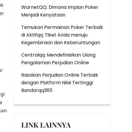
uk
WarnetQQ: Dimana Impian Poker
er
Menjadi Kenyataan
Temukan Permainan Poker Terbaik
di Aktifqq: Tiket Anda menuju
Kegembiraan dan Keberuntungan
Centralqq: Mendefinisikan Ulang
Pengalaman Perjudian Online
ar
Rasakan Perjudian Online Terbaik
dengan Platform Nilai Tertinggi
Bandarqq365
gi
a
kan
LINK LAINNYA