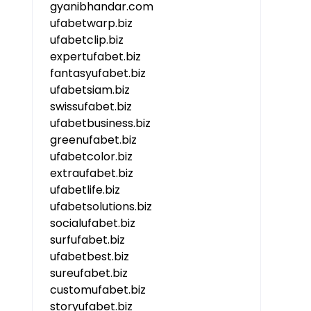
gyanibhandar.com
ufabetwarp.biz
ufabetclip.biz
expertufabet.biz
fantasyufabet.biz
ufabetsiam.biz
swissufabet.biz
ufabetbusiness.biz
greenufabet.biz
ufabetcolor.biz
extraufabet.biz
ufabetlife.biz
ufabetsolutions.biz
socialufabet.biz
surfufabet.biz
ufabetbest.biz
sureufabet.biz
customufabet.biz
storyufabet.biz