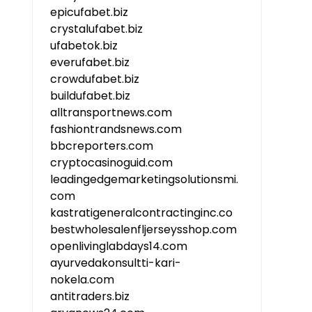
epicufabet.biz
crystalufabet.biz
ufabetok.biz
everufabet.biz
crowdufabet.biz
buildufabet.biz
alltransportnews.com
fashiontrandsnews.com
bbcreporters.com
cryptocasinoguid.com
leadingedgemarketingsolutionsmi.
com
kastratigeneralcontractinginc.co
bestwholesalenfljerseysshop.com
openlivinglabdays14.com
ayurvedakonsultti-kari-
nokela.com
antitraders.biz