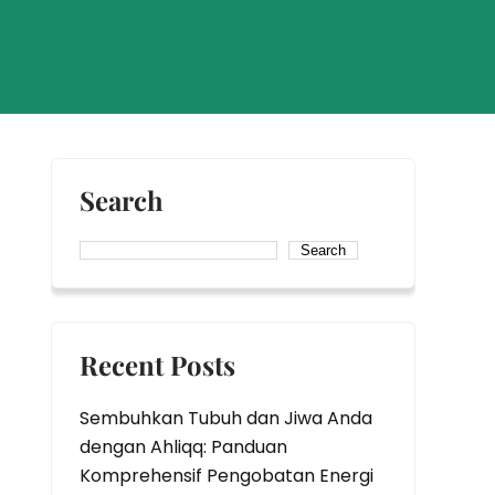
Search
Search
Recent Posts
Sembuhkan Tubuh dan Jiwa Anda
dengan Ahliqq: Panduan
Komprehensif Pengobatan Energi