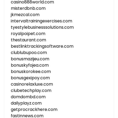
casino888world.com
misterdbnb.com
jkmezcal.com
intervaltrainingexercises.com
tyestylebusinesssolutions.com
royalpoipet.com
thestaurant.com
bestlinktrackingsoftware.com
clublubupoo.com
bonusmazijeu.com
bonuskyfojea.com
bonuskorokee.com
bonusgexipoy.com
casinorelaxluxe.com
clubetechplay.com
domdombd.com
dailyplayz.com
getprocrackhere.com
fastinnews.com