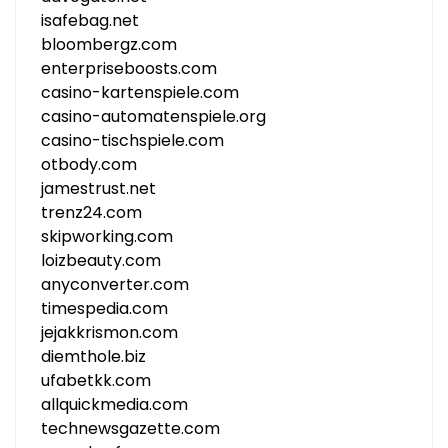
isafebag.net
bloombergz.com
enterpriseboosts.com
casino-kartenspiele.com
casino-automatenspiele.org
casino-tischspiele.com
otbody.com
jamestrust.net
trenz24.com
skipworking.com
loizbeauty.com
anyconverter.com
timespedia.com
jejakkrismon.com
diemthole.biz
ufabetkk.com
allquickmedia.com
technewsgazette.com