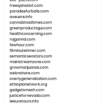
freespinsslot.com
paradisefurballs.com
aveuere.info
cannabinoidtimes.com
greenproductsgui.com
healthconcerning.com
rojgarind.com
fewhour.com
18minutetimer.com
semanticseostars.com
mainstreamzone.com
growmarijuanas.com
webnshare.com
overlygeneralization.com
ethiopianetwork.org
gadgetsmesh.com
justicefornevada.com
leisuretours.info