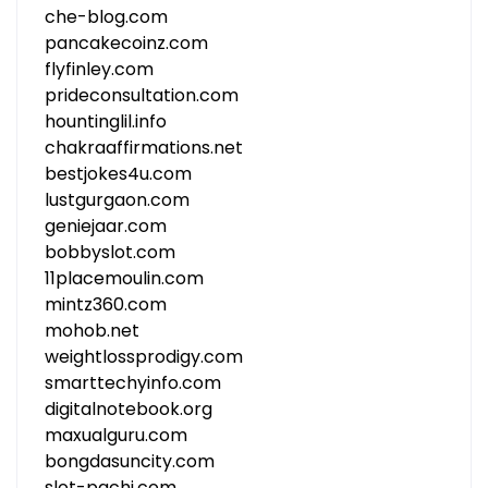
che-blog.com
pancakecoinz.com
flyfinley.com
prideconsultation.com
hountinglil.info
chakraaffirmations.net
bestjokes4u.com
lustgurgaon.com
geniejaar.com
bobbyslot.com
11placemoulin.com
mintz360.com
mohob.net
weightlossprodigy.com
smarttechyinfo.com
digitalnotebook.org
maxualguru.com
bongdasuncity.com
slot-pachi.com