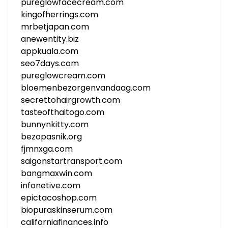
pureglowfacecream.com
kingofherrings.com
mrbetjapan.com
anewentity.biz
appkuala.com
seo7days.com
pureglowcream.com
bloemenbezorgenvandaag.com
secrettohairgrowth.com
tasteofthaitogo.com
bunnynkitty.com
bezopasnik.org
fjmnxga.com
saigonstartransport.com
bangmaxwin.com
infonetive.com
epictacoshop.com
biopuraskinserum.com
californiafinances.info