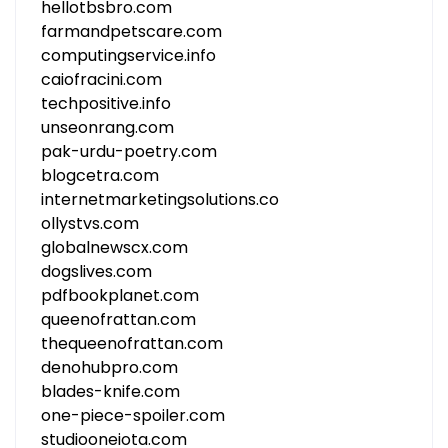
hellotbsbro.com
farmandpetscare.com
computingservice.info
caiofracini.com
techpositive.info
unseonrang.com
pak-urdu-poetry.com
blogcetra.com
internetmarketingsolutions.co
ollystvs.com
globalnewscx.com
dogslives.com
pdfbookplanet.com
queenofrattan.com
thequeenofrattan.com
denohubpro.com
blades-knife.com
one-piece-spoiler.com
studiooneiota.com