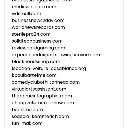
medicwellcare.com
vidsmall.com
businessnews2day.com
worldnewsrecords.com
sterilepro24.com
solidtechbusiness.com
reviewcardgaming.com
experiencedexpertstowingservice.com
blackheadsshop.com
location-voiture-casablanca.org
kpaulbartelme.com
comedyclubofhiltonhead.com
virtualartsassistant.com
theprimeinfographics.com
cheapvaliumordernow.com
beenime.com
sodecia-kemmerich.com
fun-mak.com