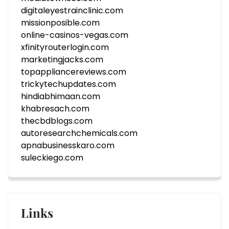
digitaleyestrainclinic.com
missionposible.com
online-casinos-vegas.com
xfinityrouterlogin.com
marketingjacks.com
topappliancereviews.com
trickytechupdates.com
hindiabhimaan.com
khabresach.com
thecbdblogs.com
autoresearchchemicals.com
apnabusinesskaro.com
suleckiego.com
Links