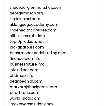
thecedarglenmaltshop.com
georgemason.org
topicinhindi.com
uklanguageacademy.com
lindehealthcarefree.com
allbusinessjobs.info
top10products.net
pickabatours.com
beastmode-bodybuilding.com
financelplan.info
businessfuture.info
infojudibet.com
cbdmap.info
deanbeanxn.com
matkarajdhanigame.com
popthrone.com
world-slots.com
imakewebsolution.com