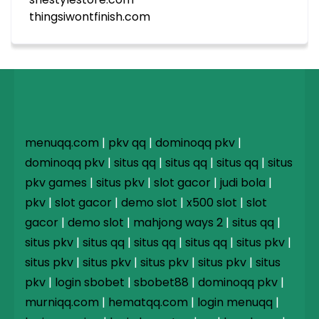
thingsiwontfinish.com
menuqq.com
|
pkv qq
|
dominoqq pkv
|
dominoqq pkv
|
situs qq
|
situs qq
|
situs qq
|
situs
pkv games
|
situs pkv
|
slot gacor
|
judi bola
|
pkv
|
slot gacor
|
demo slot
|
x500 slot
|
slot
gacor
|
demo slot
|
mahjong ways 2
|
situs qq
|
situs pkv
|
situs qq
|
situs qq
|
situs qq
|
situs pkv
|
situs pkv
|
situs pkv
|
situs pkv
|
situs pkv
|
situs
pkv
|
login sbobet
|
sbobet88
|
dominoqq pkv
|
murniqq.com
|
hematqq.com
|
login menuqq
|