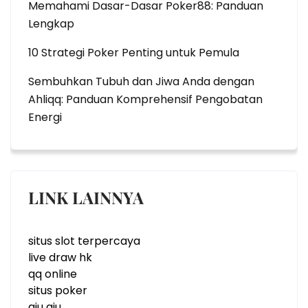
Memahami Dasar-Dasar Poker88: Panduan
Lengkap
10 Strategi Poker Penting untuk Pemula
Sembuhkan Tubuh dan Jiwa Anda dengan
Ahliqq: Panduan Komprehensif Pengobatan
Energi
LINK LAINNYA
situs slot terpercaya
live draw hk
qq online
situs poker
qiu qiu