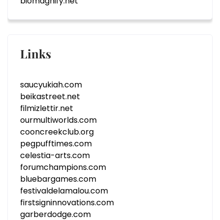
biomagnify.net
Links
saucyukiah.com
beikastreet.net
filmizlettir.net
ourmultiworlds.com
cooncreekclub.org
pegpufftimes.com
celestia-arts.com
forumchampions.com
bluebargames.com
festivaldelamalou.com
firstsigninnovations.com
garberdodge.com