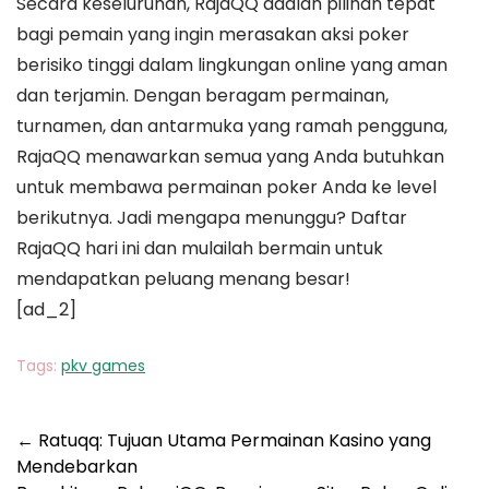
Secara keseluruhan, RajaQQ adalah pilihan tepat
bagi pemain yang ingin merasakan aksi poker
berisiko tinggi dalam lingkungan online yang aman
dan terjamin. Dengan beragam permainan,
turnamen, dan antarmuka yang ramah pengguna,
RajaQQ menawarkan semua yang Anda butuhkan
untuk membawa permainan poker Anda ke level
berikutnya. Jadi mengapa menunggu? Daftar
RajaQQ hari ini dan mulailah bermain untuk
mendapatkan peluang menang besar!
[ad_2]
Tags:
pkv games
Post
←
Ratuqq: Tujuan Utama Permainan Kasino yang
Mendebarkan
navigation