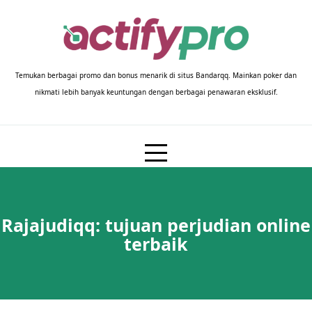
Skip
to
content
Temukan berbagai promo dan bonus menarik di situs Bandarqq. Mainkan poker dan
nikmati lebih banyak keuntungan dengan berbagai penawaran eksklusif.
Rajajudiqq: tujuan perjudian online
terbaik