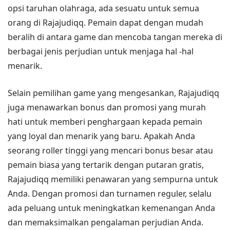
opsi taruhan olahraga, ada sesuatu untuk semua
orang di Rajajudiqq. Pemain dapat dengan mudah
beralih di antara game dan mencoba tangan mereka di
berbagai jenis perjudian untuk menjaga hal -hal
menarik.
Selain pemilihan game yang mengesankan, Rajajudiqq
juga menawarkan bonus dan promosi yang murah
hati untuk memberi penghargaan kepada pemain
yang loyal dan menarik yang baru. Apakah Anda
seorang roller tinggi yang mencari bonus besar atau
pemain biasa yang tertarik dengan putaran gratis,
Rajajudiqq memiliki penawaran yang sempurna untuk
Anda. Dengan promosi dan turnamen reguler, selalu
ada peluang untuk meningkatkan kemenangan Anda
dan memaksimalkan pengalaman perjudian Anda.