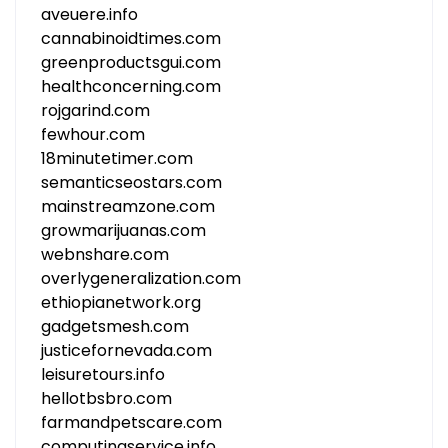
aveuere.info
cannabinoidtimes.com
greenproductsgui.com
healthconcerning.com
rojgarind.com
fewhour.com
18minutetimer.com
semanticseostars.com
mainstreamzone.com
growmarijuanas.com
webnshare.com
overlygeneralization.com
ethiopianetwork.org
gadgetsmesh.com
justicefornevada.com
leisuretours.info
hellotbsbro.com
farmandpetscare.com
computingservice.info