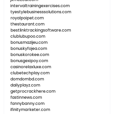
intervaltrainingexercises.com
tyestylebusinesssolutions.com
royalpoipet.com
thestaurant.com
bestlinktrackingsoftware.com
clublubupoo.com
bonusmazijeu.com
bonuskyfojea.com
bonuskorokee.com
bonusgexipoy.com
casinorelaxluxe.com
clubetechplay.com
domdombd.com
dailyplayz.com
getprocrackhere.com
fastinnews.com
fannybanny.com
ifinitymarketer.com