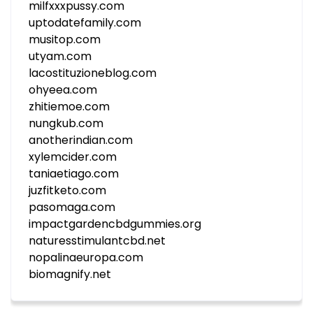
milfxxxpussy.com
uptodatefamily.com
musitop.com
utyam.com
lacostituzioneblog.com
ohyeea.com
zhitiemoe.com
nungkub.com
anotherindian.com
xylemcider.com
taniaetiago.com
juzfitketo.com
pasomaga.com
impactgardencbdgummies.org
naturesstimulantcbd.net
nopalinaeuropa.com
biomagnify.net