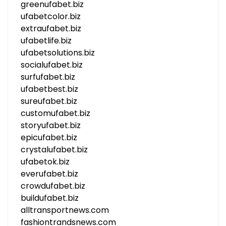
greenufabet.biz
ufabetcolor.biz
extraufabet.biz
ufabetlife.biz
ufabetsolutions.biz
socialufabet.biz
surfufabet.biz
ufabetbest.biz
sureufabet.biz
customufabet.biz
storyufabet.biz
epicufabet.biz
crystalufabet.biz
ufabetok.biz
everufabet.biz
crowdufabet.biz
buildufabet.biz
alltransportnews.com
fashiontrandsnews.com