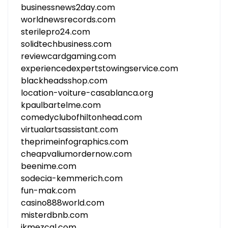
businessnews2day.com
worldnewsrecords.com
sterilepro24.com
solidtechbusiness.com
reviewcardgaming.com
experiencedexpertstowingservice.com
blackheadsshop.com
location-voiture-casablanca.org
kpaulbartelme.com
comedyclubofhiltonhead.com
virtualartsassistant.com
theprimeinfographics.com
cheapvaliumordernow.com
beenime.com
sodecia-kemmerich.com
fun-mak.com
casino888world.com
misterdbnb.com
jkmezcal.com