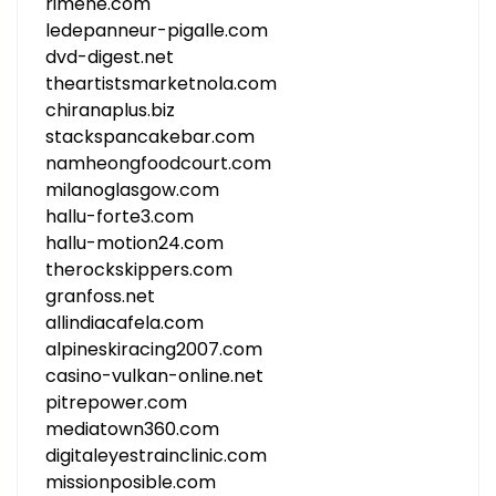
rimene.com
ledepanneur-pigalle.com
dvd-digest.net
theartistsmarketnola.com
chiranaplus.biz
stackspancakebar.com
namheongfoodcourt.com
milanoglasgow.com
hallu-forte3.com
hallu-motion24.com
therockskippers.com
granfoss.net
allindiacafela.com
alpineskiracing2007.com
casino-vulkan-online.net
pitrepower.com
mediatown360.com
digitaleyestrainclinic.com
missionposible.com