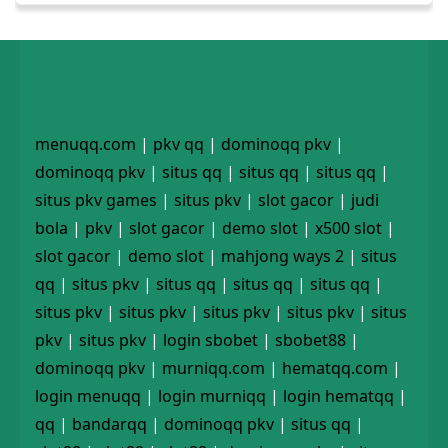
menuqq.com
|
pkv qq
|
dominoqq pkv
|
dominoqq pkv
|
situs qq
|
situs qq
|
situs qq
|
situs pkv games
|
situs pkv
|
slot gacor
|
judi
bola
|
pkv
|
slot gacor
|
demo slot
|
x500 slot
|
slot gacor
|
demo slot
|
mahjong ways 2
|
situs
qq
|
situs pkv
|
situs qq
|
situs qq
|
situs qq
|
situs pkv
|
situs pkv
|
situs pkv
|
situs pkv
|
situs
pkv
|
situs pkv
|
login sbobet
|
sbobet88
|
dominoqq pkv
|
murniqq.com
|
hematqq.com
|
login menuqq
|
login murniqq
|
login hematqq
|
qq
|
bandarqq
|
dominoqq pkv
|
situs qq
|