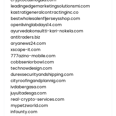
leadingedgemarketingsolutionsmi.com
kastratigeneralcontractinginc.co
bestwholesalenfljerseysshop.com
openlivinglabdays14.com
ayurvedakonsultti-kari-nokela.com
antitraders.biz
aryanews24.com
xscape-it.com
777azino-mobile.com
cobbseniorbowl.com
technowdesign.com
durexsecurityandshipping.com
cityroofingandplannig.com
ivdabergasa.com
juyultadesga.com
real-crypto-services.com
mypetzworld.com
infounty.com