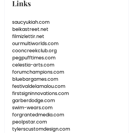
Links
saucyukiah.com
beikastreet.net
filmizlettir.net
ourmultiworlds.com
cooncreekclub.org
pegpufftimes.com
celestia-arts.com
forumchampions.com
bluebargames.com
festivaldelamalou.com
firstsigninnovations.com
garberdodge.com
swim-wears.com
forgrantedmedia.com
peolpstar.com
tylerscustomdesign.com