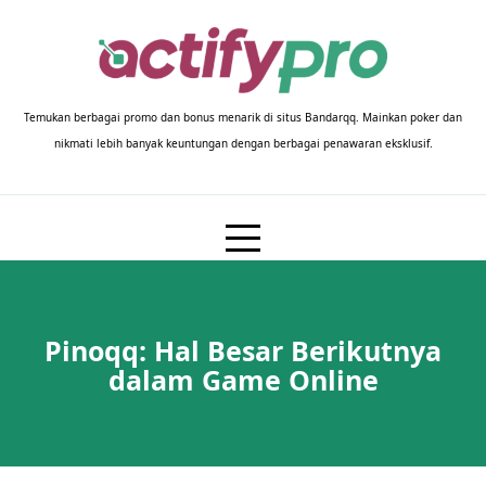
Skip
to
content
Temukan berbagai promo dan bonus menarik di situs Bandarqq. Mainkan poker dan
nikmati lebih banyak keuntungan dengan berbagai penawaran eksklusif.
Pinoqq: Hal Besar Berikutnya
dalam Game Online