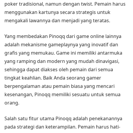
poker tradisional, namun dengan twist. Pemain harus
menggunakan kartunya secara strategis untuk
mengakali lawannya dan menjadi yang teratas.
Yang membedakan Pinoqq dari game online lainnya
adalah mekanisme gameplaynya yang inovatif dan
grafis yang memukau. Game ini memiliki antarmuka
yang ramping dan modern yang mudah dinavigasi,
sehingga dapat diakses oleh pemain dari semua
tingkat keahlian. Baik Anda seorang gamer
berpengalaman atau pemain biasa yang mencari
kesenangan, Pinoqq memiliki sesuatu untuk semua
orang.
Salah satu fitur utama Pinoqq adalah penekanannya
pada strategi dan keterampilan. Pemain harus hati-