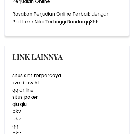
Perjudian Online
Rasakan Perjudian Online Terbaik dengan
Platform Nilai Tertinggi Bandarqq365
LINK LAINNYA
situs slot terpercaya
live draw hk
qq online
situs poker
qiu qiu
pkv
pkv
qq
pkv