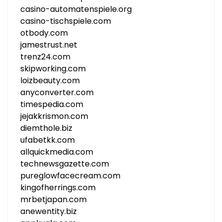
casino-automatenspiele.org
casino-tischspiele.com
otbody.com
jamestrust.net
trenz24.com
skipworking.com
loizbeauty.com
anyconverter.com
timespedia.com
jejakkrismon.com
diemthole.biz
ufabetkk.com
allquickmedia.com
technewsgazette.com
pureglowfacecream.com
kingofherrings.com
mrbetjapan.com
anewentity.biz