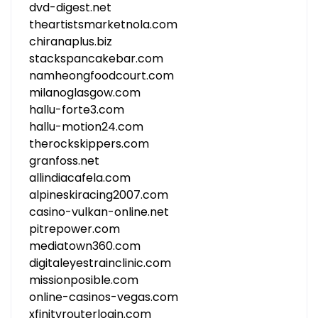
dvd-digest.net
theartistsmarketnola.com
chiranaplus.biz
stackspancakebar.com
namheongfoodcourt.com
milanoglasgow.com
hallu-forte3.com
hallu-motion24.com
therockskippers.com
granfoss.net
allindiacafela.com
alpineskiracing2007.com
casino-vulkan-online.net
pitrepower.com
mediatown360.com
digitaleyestrainclinic.com
missionposible.com
online-casinos-vegas.com
xfinityrouterlogin.com