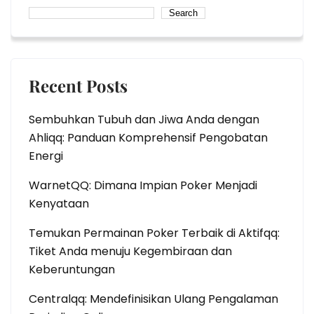
Search
Recent Posts
Sembuhkan Tubuh dan Jiwa Anda dengan
Ahliqq: Panduan Komprehensif Pengobatan
Energi
WarnetQQ: Dimana Impian Poker Menjadi
Kenyataan
Temukan Permainan Poker Terbaik di Aktifqq:
Tiket Anda menuju Kegembiraan dan
Keberuntungan
Centralqq: Mendefinisikan Ulang Pengalaman