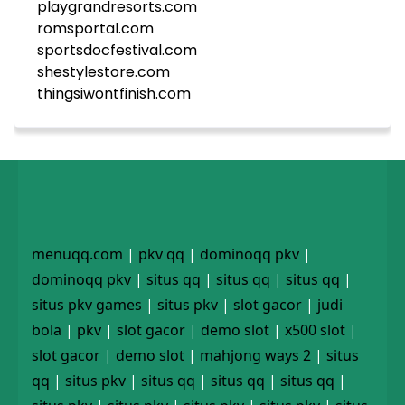
playgrandresorts.com
romsportal.com
sportsdocfestival.com
shestylestore.com
thingsiwontfinish.com
menuqq.com
|
pkv qq
|
dominoqq pkv
|
dominoqq pkv
|
situs qq
|
situs qq
|
situs qq
|
situs pkv games
|
situs pkv
|
slot gacor
|
judi
bola
|
pkv
|
slot gacor
|
demo slot
|
x500 slot
|
slot gacor
|
demo slot
|
mahjong ways 2
|
situs
qq
|
situs pkv
|
situs qq
|
situs qq
|
situs qq
|