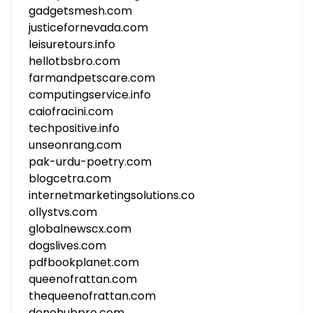
gadgetsmesh.com
justicefornevada.com
leisuretours.info
hellotbsbro.com
farmandpetscare.com
computingservice.info
caiofracini.com
techpositive.info
unseonrang.com
pak-urdu-poetry.com
blogcetra.com
internetmarketingsolutions.co
ollystvs.com
globalnewscx.com
dogslives.com
pdfbookplanet.com
queenofrattan.com
thequeenofrattan.com
denohubpro.com