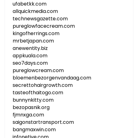
ufabetkk.com
allquickmedia.com
technewsgazette.com
pureglowfacecream.com
kingofherrings.com
mrbetjapan.com
anewentity.biz
appkuala.com
seo7days.com
pureglowcream.com
bloemenbezorgenvandaag.com
secrettohairgrowth.com
tasteofthaitogo.com
bunnynkitty.com
bezopasnik.org
fjmnxga.com
saigonstartransport.com
bangmaxwin.com
infonetive.com