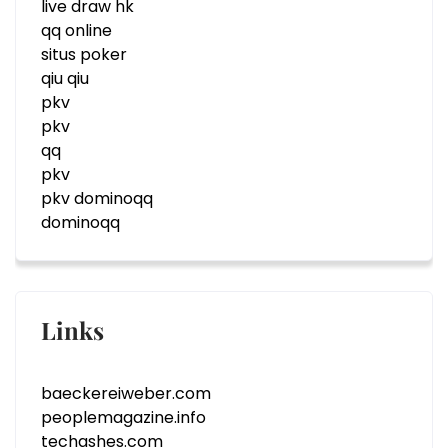
live draw hk
qq online
situs poker
qiu qiu
pkv
pkv
qq
pkv
pkv dominoqq
dominoqq
Links
baeckereiweber.com
peoplemagazine.info
techashes.com