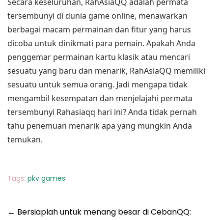
Secara keseluruhan, RahAsiaQQ adalah permata
tersembunyi di dunia game online, menawarkan
berbagai macam permainan dan fitur yang harus
dicoba untuk dinikmati para pemain. Apakah Anda
penggemar permainan kartu klasik atau mencari
sesuatu yang baru dan menarik, RahAsiaQQ memiliki
sesuatu untuk semua orang. Jadi mengapa tidak
mengambil kesempatan dan menjelajahi permata
tersembunyi Rahasiaqq hari ini? Anda tidak pernah
tahu penemuan menarik apa yang mungkin Anda
temukan.
Tags:
pkv games
Post
←
Bersiaplah untuk menang besar di CebanQQ: