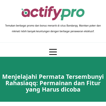
Skip
to
content
Temukan berbagai promo dan bonus menarik di situs Bandarqq. Mainkan poker dan
nikmati lebih banyak keuntungan dengan berbagai penawaran eksklusif.
Menjelajahi Permata Tersembunyi
Rahasiaqq: Permainan dan Fitur
yang Harus dicoba