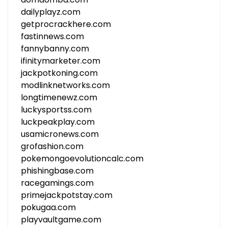
dailyplayz.com
getprocrackhere.com
fastinnews.com
fannybanny.com
ifinitymarketer.com
jackpotkoning.com
modlinknetworks.com
longtimenewz.com
luckysportss.com
luckpeakplay.com
usamicronews.com
grofashion.com
pokemongoevolutioncalc.com
phishingbase.com
racegamings.com
primejackpotstay.com
pokugaa.com
playvaultgame.com