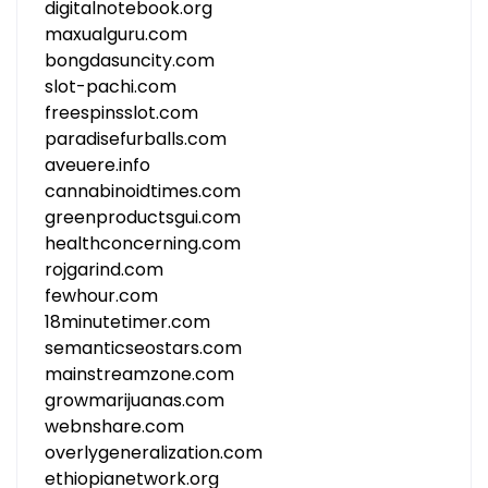
digitalnotebook.org
maxualguru.com
bongdasuncity.com
slot-pachi.com
freespinsslot.com
paradisefurballs.com
aveuere.info
cannabinoidtimes.com
greenproductsgui.com
healthconcerning.com
rojgarind.com
fewhour.com
18minutetimer.com
semanticseostars.com
mainstreamzone.com
growmarijuanas.com
webnshare.com
overlygeneralization.com
ethiopianetwork.org