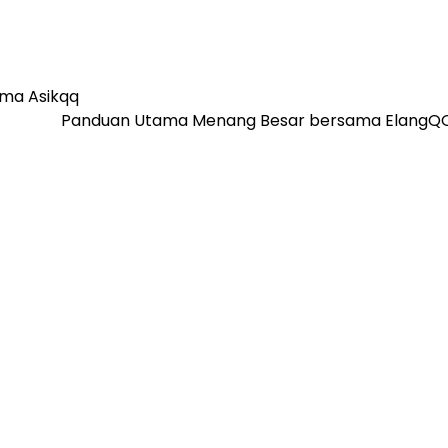
ma Asikqq
Panduan Utama Menang Besar bersama Elang