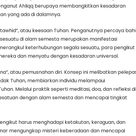
al, penganut Ahliqq berupaya membangkitkan kesadaran
an yang ada di dalamnya.
 “tawhid”, atau keesaan Tuhan. Penganutnya percaya ba
a sesuatu di alam semesta merupakan manifestasi
merangkul keterhubungan segala sesuatu, para pengikut
 mereka dan menyatu dengan kesadaran universal.
ana”, atau pemusnahan diri. Konsep ini melibatkan pelepa
ndak Tuhan, membiarkan individu melampaui
. Melalui praktik seperti meditasi, doa, dan refleksi dir
esatuan dengan alam semesta dan mencapai tingkat
Pengikut harus menghadapi ketakutan, keraguan, dan
enar mengungkap misteri keberadaan dan mencapai