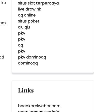
 ke
situs slot terpercaya
live draw hk
qq online
situs poker
lami
qiu qiu
pkv
pkv
qq
pkv
ti
pkv dominoqq
dominoqq
Links
baeckereiweber.com
peoplemagazine.info