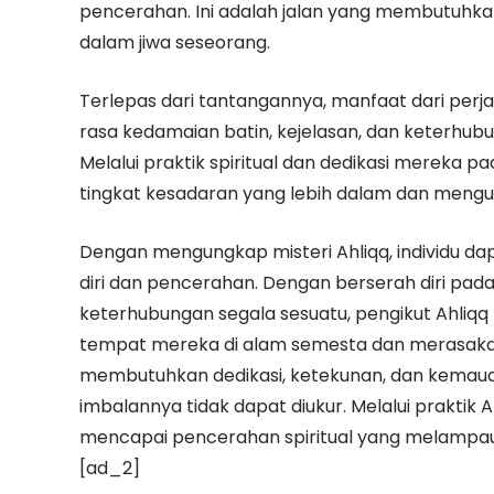
pencerahan. Ini adalah jalan yang membutuhkan
dalam jiwa seseorang.
Terlepas dari tantangannya, manfaat dari perj
rasa kedamaian batin, kejelasan, dan keterh
Melalui praktik spiritual dan dedikasi mereka
tingkat kesadaran yang lebih dalam dan mengu
Dengan mengungkap misteri Ahliqq, individu da
diri dan pencerahan. Dengan berserah diri pad
keterhubungan segala sesuatu, pengikut Ah
tempat mereka di alam semesta dan merasakan 
membutuhkan dedikasi, ketekunan, dan kemauan 
imbalannya tidak dapat diukur. Melalui prakti
mencapai pencerahan spiritual yang melampaui
[ad_2]