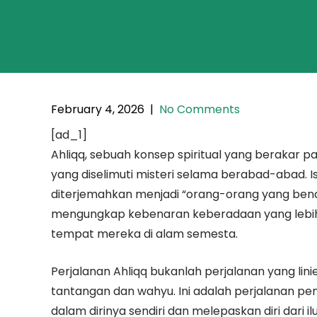
February 4, 2026
|
No Comments
[ad_1]
Ahliqq, sebuah konsep spiritual yang berakar 
yang diselimuti misteri selama berabad-abad. Isti
diterjemahkan menjadi “orang-orang yang benar
mengungkap kebenaran keberadaan yang leb
tempat mereka di alam semesta.
Perjalanan Ahliqq bukanlah perjalanan yang linie
tantangan dan wahyu. Ini adalah perjalanan pen
dalam dirinya sendiri dan melepaskan diri dari 