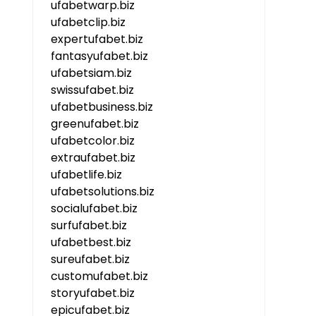
ufabetwarp.biz
ufabetclip.biz
expertufabet.biz
fantasyufabet.biz
ufabetsiam.biz
swissufabet.biz
ufabetbusiness.biz
greenufabet.biz
ufabetcolor.biz
extraufabet.biz
ufabetlife.biz
ufabetsolutions.biz
socialufabet.biz
surfufabet.biz
ufabetbest.biz
sureufabet.biz
customufabet.biz
storyufabet.biz
epicufabet.biz