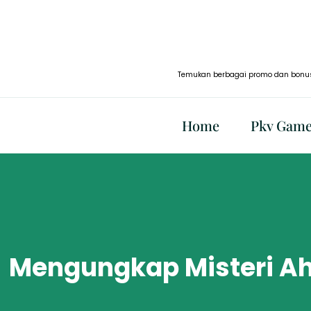
Skip
to
content
Temukan berbagai promo dan bonus 
Home
Pkv Gam
Mengungkap Misteri Ah