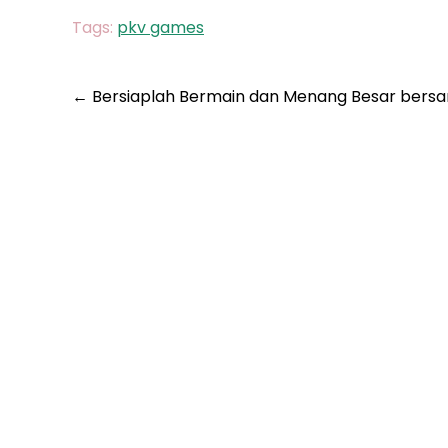
Tags:
pkv games
Post
←
Bersiaplah Bermain dan Menang Besar bersa
navigation