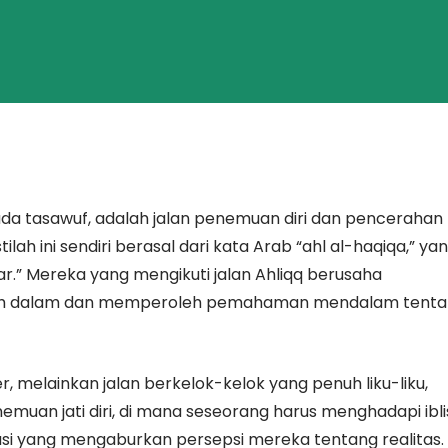
pada tasawuf, adalah jalan penemuan diri dan pencerahan
lah ini sendiri berasal dari kata Arab “ahl al-haqiqa,” ya
.” Mereka yang mengikuti jalan Ahliqq berusaha
ih dalam dan memperoleh pemahaman mendalam tent
r, melainkan jalan berkelok-kelok yang penuh liku-liku,
emuan jati diri, di mana seseorang harus menghadapi ibli
ilusi yang mengaburkan persepsi mereka tentang realitas.