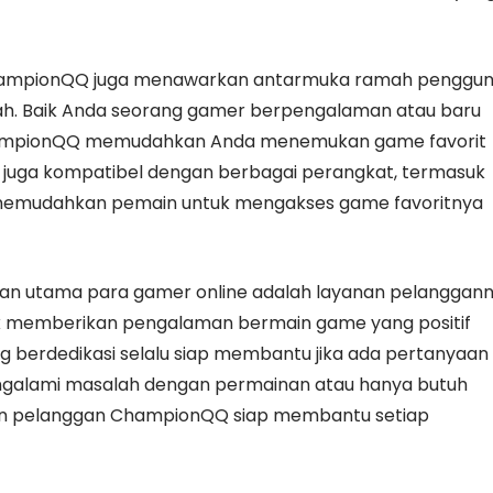
 ChampionQQ juga menawarkan antarmuka ramah penggu
h. Baik Anda seorang gamer berpengalaman atau baru
f ChampionQQ memudahkan Anda menemukan game favorit
i juga kompatibel dengan berbagai perangkat, termasuk
ga memudahkan pemain untuk mengakses game favoritnya
an utama para gamer online adalah layanan pelanggan
tuk memberikan pengalaman bermain game yang positif
 berdedikasi selalu siap membantu jika ada pertanyaan
galami masalah dengan permainan atau hanya butuh
nan pelanggan ChampionQQ siap membantu setiap