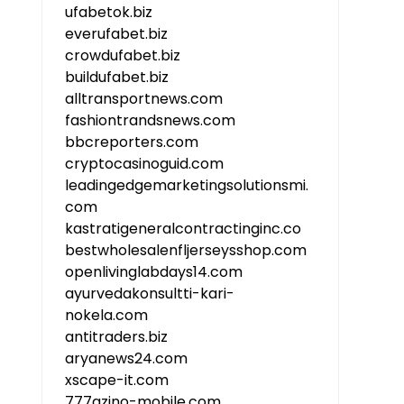
ufabetok.biz
everufabet.biz
crowdufabet.biz
buildufabet.biz
alltransportnews.com
fashiontrandsnews.com
bbcreporters.com
cryptocasinoguid.com
leadingedgemarketingsolutionsmi.
com
kastratigeneralcontractinginc.co
bestwholesalenfljerseysshop.com
openlivinglabdays14.com
ayurvedakonsultti-kari-
nokela.com
antitraders.biz
aryanews24.com
xscape-it.com
777azino-mobile.com