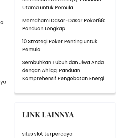
Utama untuk Pemula
Memahami Dasar-Dasar Poker88:
na
Panduan Lengkap
10 Strategi Poker Penting untuk
Pemula
Sembuhkan Tubuh dan Jiwa Anda
dengan Ahliqq: Panduan
Komprehensif Pengobatan Energi
nya
LINK LAINNYA
situs slot terpercaya