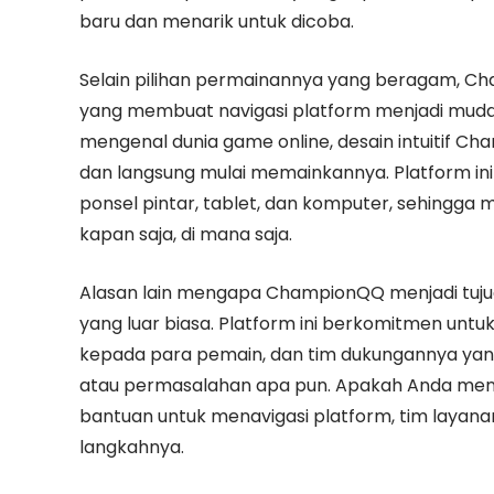
baru dan menarik untuk dicoba.
Selain pilihan permainannya yang beragam,
yang membuat navigasi platform menjadi muda
mengenal dunia game online, desain intuiti
dan langsung mulai memainkannya. Platform in
ponsel pintar, tablet, dan komputer, sehing
kapan saja, di mana saja.
Alasan lain mengapa ChampionQQ menjadi tuju
yang luar biasa. Platform ini berkomitmen un
kepada para pemain, dan tim dukungannya yang
atau permasalahan apa pun. Apakah Anda men
bantuan untuk menavigasi platform, tim laya
langkahnya.