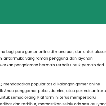
 bagi para gamer online di mana pun, dan untuk alasa
n, antarmuka yang ramah pengguna, dan layanan
warkan pengalaman bermain terbaik untuk pemain dari
 mendapatkan popularitas di kalangan gamer online
aik Anda penggemar poker, domino, atau permainan kart
untuk semua orang. Platform ini terus memperbarui
libat dan terhibur, memastikan selalu ada sesuatu yan