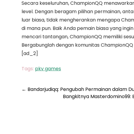
Secara keseluruhan, ChampionQQ menawarkan 
level. Dengan beragam pilihan permainan, an
luar biasa, tidak mengherankan mengapa Cham
di mana pun. Baik Anda pemain biasa yang in
mencari tantangan, ChampionQQ memiliki ses
Bergabunglah dengan komunitas ChampionQQ har
[ad_2]
Tags:
pkv games
Post
←
Bandarjudiqq: Pengubah Permainan dalam Du
Bangkitnya Masterdomino99:
navigation