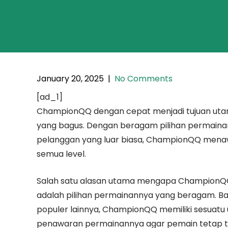
January 20, 2025
|
No Comments
[ad_1]
ChampionQQ dengan cepat menjadi tujuan utama
yang bagus. Dengan beragam pilihan permaina
pelanggan yang luar biasa, ChampionQQ mena
semua level.
Salah satu alasan utama mengapa ChampionQQ
adalah pilihan permainannya yang beragam. B
populer lainnya, ChampionQQ memiliki sesuatu 
penawaran permainannya agar pemain tetap ter