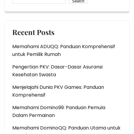
Search
Recent Posts
Memahami ADUQQ: Panduan Komprehensif
untuk Pemilik Rumah
Pengertian PKV: Dasar-Dasar Asuransi
Kesehatan Swasta
Menjelajahi Dunia PKV Games: Panduan
Komprehensif
Memahami Domino99: Panduan Pemula
Dalam Permainan
Memahami DominoQQ: Panduan Utama untuk