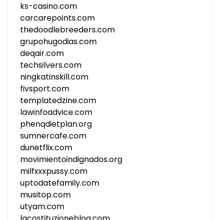
ks-casino.com
carcarepoints.com
thedoodlebreeders.com
grupohugodias.com
deqair.com
techsilvers.com
ningkatinskill.com
fivsport.com
templatedzine.com
lawinfoadvice.com
phenqdietplan.org
sumnercafe.com
dunetflix.com
movimientoindignados.org
milfxxxpussy.com
uptodatefamily.com
musitop.com
utyam.com
lacostituzioneblog.com