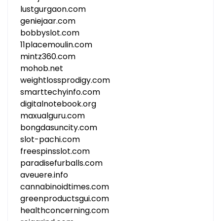
lustgurgaon.com
geniejaar.com
bobbyslot.com
11placemoulin.com
mintz360.com
mohob.net
weightlossprodigy.com
smarttechyinfo.com
digitalnotebook.org
maxualguru.com
bongdasuncity.com
slot-pachi.com
freespinsslot.com
paradisefurballs.com
aveuere.info
cannabinoidtimes.com
greenproductsgui.com
healthconcerning.com