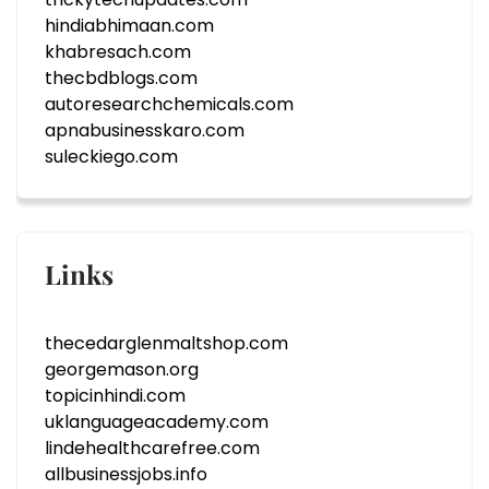
hindiabhimaan.com
khabresach.com
thecbdblogs.com
autoresearchchemicals.com
apnabusinesskaro.com
suleckiego.com
Links
thecedarglenmaltshop.com
georgemason.org
topicinhindi.com
uklanguageacademy.com
lindehealthcarefree.com
allbusinessjobs.info