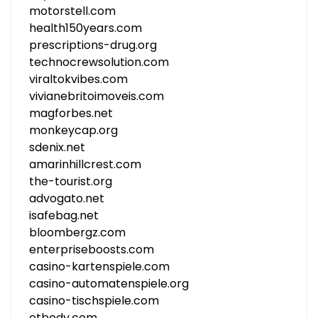
motorstell.com
health150years.com
prescriptions-drug.org
technocrewsolution.com
viraltokvibes.com
vivianebritoimoveis.com
magforbes.net
monkeycap.org
sdenix.net
amarinhillcrest.com
the-tourist.org
advogato.net
isafebag.net
bloombergz.com
enterpriseboosts.com
casino-kartenspiele.com
casino-automatenspiele.org
casino-tischspiele.com
otbody.com