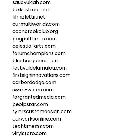
saucyukiah.com
beikastreet.net
filmizlettir.net
ourmultiworlds.com
cooncreekclub.org
pegpufftimes.com
celestia-arts.com
forumchampions.com
bluebargames.com
festivaldelamalou.com
firstsigninnovations.com
garberdodge.com
swim-wears.com
forgrantedmedia.com
peolpstar.com
tylerscustomdesign.com
carworksonline.com
techtimesss.com
virylstore.com