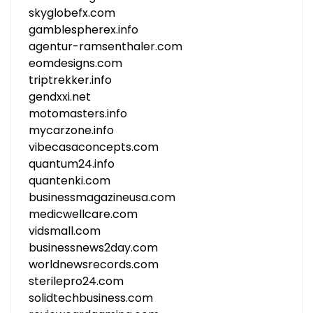
skyglobefx.com
gamblespherex.info
agentur-ramsenthaler.com
eomdesigns.com
triptrekker.info
gendxxi.net
motomasters.info
mycarzone.info
vibecasaconcepts.com
quantum24.info
quantenki.com
businessmagazineusa.com
medicwellcare.com
vidsmall.com
businessnews2day.com
worldnewsrecords.com
sterilepro24.com
solidtechbusiness.com