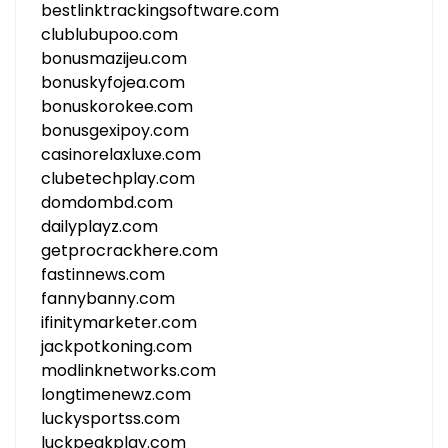
bestlinktrackingsoftware.com
clublubupoo.com
bonusmazijeu.com
bonuskyfojea.com
bonuskorokee.com
bonusgexipoy.com
casinorelaxluxe.com
clubetechplay.com
domdombd.com
dailyplayz.com
getprocrackhere.com
fastinnews.com
fannybanny.com
ifinitymarketer.com
jackpotkoning.com
modlinknetworks.com
longtimenewz.com
luckysportss.com
luckpeakplay.com