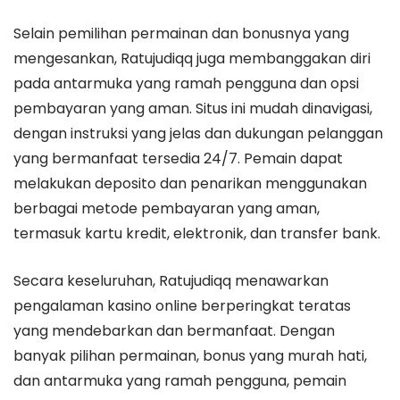
Selain pemilihan permainan dan bonusnya yang
mengesankan, Ratujudiqq juga membanggakan diri
pada antarmuka yang ramah pengguna dan opsi
pembayaran yang aman. Situs ini mudah dinavigasi,
dengan instruksi yang jelas dan dukungan pelanggan
yang bermanfaat tersedia 24/7. Pemain dapat
melakukan deposito dan penarikan menggunakan
berbagai metode pembayaran yang aman,
termasuk kartu kredit, elektronik, dan transfer bank.
Secara keseluruhan, Ratujudiqq menawarkan
pengalaman kasino online berperingkat teratas
yang mendebarkan dan bermanfaat. Dengan
banyak pilihan permainan, bonus yang murah hati,
dan antarmuka yang ramah pengguna, pemain