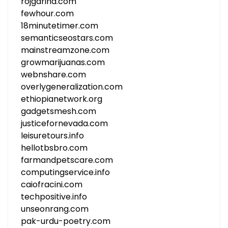
rojgarind.com
fewhour.com
18minutetimer.com
semanticseostars.com
mainstreamzone.com
growmarijuanas.com
webnshare.com
overlygeneralization.com
ethiopianetwork.org
gadgetsmesh.com
justicefornevada.com
leisuretours.info
hellotbsbro.com
farmandpetscare.com
computingservice.info
caiofracini.com
techpositive.info
unseonrang.com
pak-urdu-poetry.com