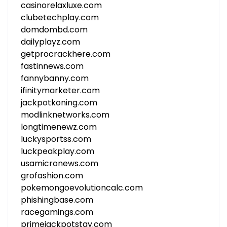
casinorelaxluxe.com
clubetechplay.com
domdombd.com
dailyplayz.com
getprocrackhere.com
fastinnews.com
fannybanny.com
ifinitymarketer.com
jackpotkoning.com
modlinknetworks.com
longtimenewz.com
luckysportss.com
luckpeakplay.com
usamicronews.com
grofashion.com
pokemongoevolutioncalc.com
phishingbase.com
racegamings.com
primejackpotstay.com