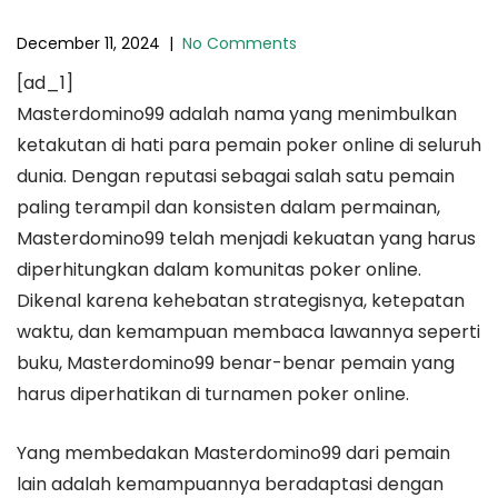
December 11, 2024
|
No Comments
[ad_1]
Masterdomino99 adalah nama yang menimbulkan
ketakutan di hati para pemain poker online di seluruh
dunia. Dengan reputasi sebagai salah satu pemain
paling terampil dan konsisten dalam permainan,
Masterdomino99 telah menjadi kekuatan yang harus
diperhitungkan dalam komunitas poker online.
Dikenal karena kehebatan strategisnya, ketepatan
waktu, dan kemampuan membaca lawannya seperti
buku, Masterdomino99 benar-benar pemain yang
harus diperhatikan di turnamen poker online.
Yang membedakan Masterdomino99 dari pemain
lain adalah kemampuannya beradaptasi dengan