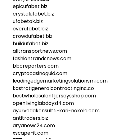
epicufabet.biz
crystalufabet.biz
ufabetok.biz
everufabet.biz
crowdufabet.biz
buildufabet.biz
alltransportnews.com
fashiontrandsnews.com
bbcreporters.com
cryptocasinoguid.com
leadingedgemarketingsolutionsmi.com
kastratigeneralcontractinginc.co
bestwholesalenfljerseysshop.com
openlivinglabdays14.com
ayurvedakonsultti-kari-nokela.com
antitraders.biz
aryanews24.com
xscape-it.com