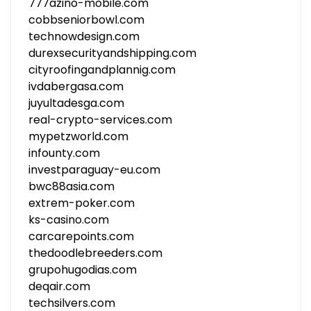
777azino-mobile.com
cobbseniorbowl.com
technowdesign.com
durexsecurityandshipping.com
cityroofingandplannig.com
ivdabergasa.com
juyultadesga.com
real-crypto-services.com
mypetzworld.com
infounty.com
investparaguay-eu.com
bwc88asia.com
extrem-poker.com
ks-casino.com
carcarepoints.com
thedoodlebreeders.com
grupohugodias.com
deqair.com
techsilvers.com