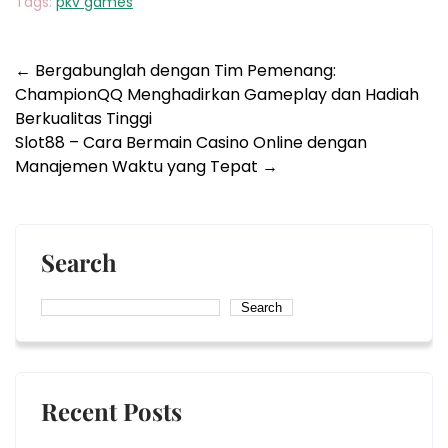
Tags:
pkv games
Post
←
Bergabunglah dengan Tim Pemenang:
ChampionQQ Menghadirkan Gameplay dan Hadiah
navigation
Berkualitas Tinggi
Slot88 – Cara Bermain Casino Online dengan
Manajemen Waktu yang Tepat
→
Search
Search
Recent Posts