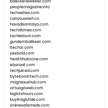
baeckereiweber.com
peoplemagazine.info
techashes.com
canyouwash.co
havadisantalya.com
techdtimes.com
techieboot.com
gundembalikesir.com
itechar.com
yesbold.com
healthhubzone.com
ebaraat.com
techjuiced.com
byteboosttech.com
magnexushub.com
virtuogoweb.com
biglotshours.com
buyliraglutide.com
onlinesafemeds.com