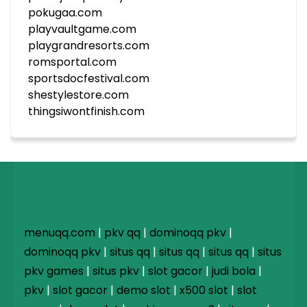
pokugaa.com
playvaultgame.com
playgrandresorts.com
romsportal.com
sportsdocfestival.com
shestylestore.com
thingsiwontfinish.com
menuqq.com
|
pkv qq
|
dominoqq pkv
|
dominoqq pkv
|
situs qq
|
situs qq
|
situs qq
|
situs
pkv games
|
situs pkv
|
slot gacor
|
judi bola
|
pkv
|
slot gacor
|
demo slot
|
x500 slot
|
slot