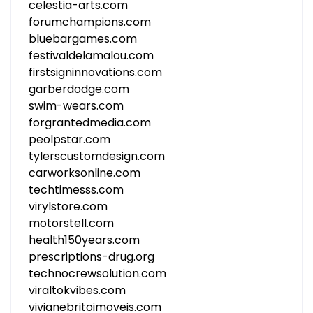
celestia-arts.com
forumchampions.com
bluebargames.com
festivaldelamalou.com
firstsigninnovations.com
garberdodge.com
swim-wears.com
forgrantedmedia.com
peolpstar.com
tylerscustomdesign.com
carworksonline.com
techtimesss.com
virylstore.com
motorstell.com
health150years.com
prescriptions-drug.org
technocrewsolution.com
viraltokvibes.com
vivianebritoimoveis.com