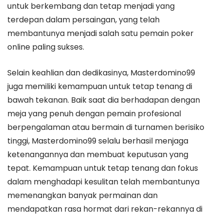
untuk berkembang dan tetap menjadi yang
terdepan dalam persaingan, yang telah
membantunya menjadi salah satu pemain poker
online paling sukses.
Selain keahlian dan dedikasinya, Masterdomino99
juga memiliki kemampuan untuk tetap tenang di
bawah tekanan. Baik saat dia berhadapan dengan
meja yang penuh dengan pemain profesional
berpengalaman atau bermain di turnamen berisiko
tinggi, Masterdomino99 selalu berhasil menjaga
ketenangannya dan membuat keputusan yang
tepat. Kemampuan untuk tetap tenang dan fokus
dalam menghadapi kesulitan telah membantunya
memenangkan banyak permainan dan
mendapatkan rasa hormat dari rekan-rekannya di