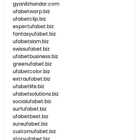
gyanibhandar.com
ufabetwarp.biz
ufabetclip.biz
expertufabet.biz
fantasyufabet.biz
ufabetsiam.biz
swissufabet.biz
ufabetbusiness.biz
greenufabet.biz
ufabetcolor.biz
extraufabet.biz
ufabetlife.biz
ufabetsolutions.biz
socialufabet.biz
surfufabet.biz
ufabetbest.biz
sureufabet.biz
customufabet.biz
storyufabet.biz