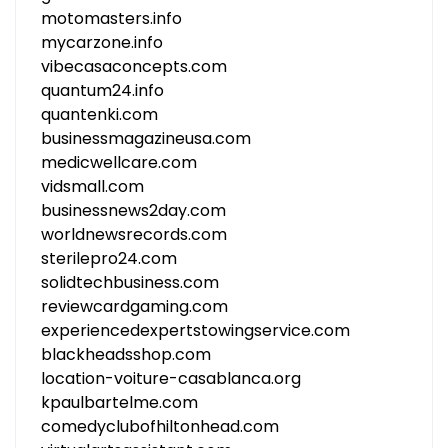
motomasters.info
mycarzone.info
vibecasaconcepts.com
quantum24.info
quantenki.com
businessmagazineusa.com
medicwellcare.com
vidsmall.com
businessnews2day.com
worldnewsrecords.com
sterilepro24.com
solidtechbusiness.com
reviewcardgaming.com
experiencedexpertstowingservice.com
blackheadsshop.com
location-voiture-casablanca.org
kpaulbartelme.com
comedyclubofhiltonhead.com