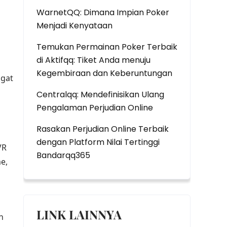
WarnetQQ: Dimana Impian Poker
Menjadi Kenyataan
Temukan Permainan Poker Terbaik
di Aktifqq: Tiket Anda menuju
Kegembiraan dan Keberuntungan
ngat
Centralqq: Mendefinisikan Ulang
Pengalaman Perjudian Online
Rasakan Perjudian Online Terbaik
dengan Platform Nilai Tertinggi
VR
Bandarqq365
e,
LINK LAINNYA
n