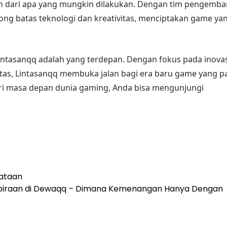
n dari apa yang mungkin dilakukan. Dengan tim pengemb
ong batas teknologi dan kreativitas, menciptakan game ya
intasanqq adalah yang terdepan. Dengan fokus pada inovas
as, Lintasanqq membuka jalan bagi era baru game yang pa
ncari masa depan dunia gaming, Anda bisa mengunjungi
yataan
iraan di Dewaqq – Dimana Kemenangan Hanya Dengan