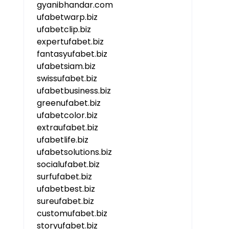
gyanibhandar.com
ufabetwarp.biz
ufabetclip.biz
expertufabet.biz
fantasyufabet.biz
ufabetsiam.biz
swissufabet.biz
ufabetbusiness.biz
greenufabet.biz
ufabetcolor.biz
extraufabet.biz
ufabetlife.biz
ufabetsolutions.biz
socialufabet.biz
surfufabet.biz
ufabetbest.biz
sureufabet.biz
customufabet.biz
storyufabet.biz