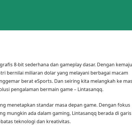
grafis 8-bit sederhana dan gameplay dasar. Dengan kemaj
ri bernilai miliaran dolar yang melayani berbagai macam
enggemar berat eSports. Dan seiring kita melangkah ke ma
lusi pengalaman bermain game – Lintasanqq.
ang menetapkan standar masa depan game. Dengan fokus
ng mungkin ada dalam gaming, Lintasanqq berada di garis
atas teknologi dan kreativitas.