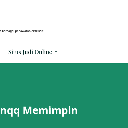
 berbagai penawaran eksklusif.
Situs Judi Online
sanqq Memimpin