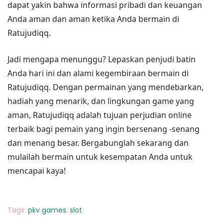
dapat yakin bahwa informasi pribadi dan keuangan
Anda aman dan aman ketika Anda bermain di
Ratujudiqq.
Jadi mengapa menunggu? Lepaskan penjudi batin
Anda hari ini dan alami kegembiraan bermain di
Ratujudiqq. Dengan permainan yang mendebarkan,
hadiah yang menarik, dan lingkungan game yang
aman, Ratujudiqq adalah tujuan perjudian online
terbaik bagi pemain yang ingin bersenang -senang
dan menang besar. Bergabunglah sekarang dan
mulailah bermain untuk kesempatan Anda untuk
mencapai kaya!
Tags:
pkv games
,
slot