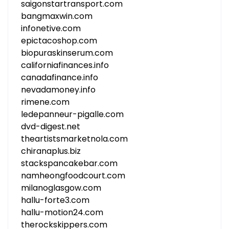
saigonstartransport.com
bangmaxwin.com
infonetive.com
epictacoshop.com
biopuraskinserum.com
californiafinances.info
canadafinance.info
nevadamoney.info
rimene.com
ledepanneur-pigalle.com
dvd-digest.net
theartistsmarketnola.com
chiranaplus.biz
stackspancakebar.com
namheongfoodcourt.com
milanoglasgow.com
hallu-forte3.com
hallu-motion24.com
therockskippers.com