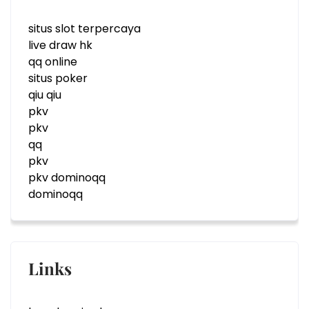
situs slot terpercaya
live draw hk
qq online
situs poker
qiu qiu
pkv
pkv
qq
pkv
pkv dominoqq
dominoqq
Links