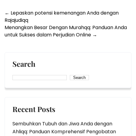
Post
←
Lepaskan potensi kemenangan Anda dengan
Rajajudiqq
navigation
Menangkan Besar Dengan Murahqq: Panduan Anda
untuk Sukses dalam Perjudian Online
→
Search
Search
Recent Posts
Sembuhkan Tubuh dan Jiwa Anda dengan
Ahliqq: Panduan Komprehensif Pengobatan