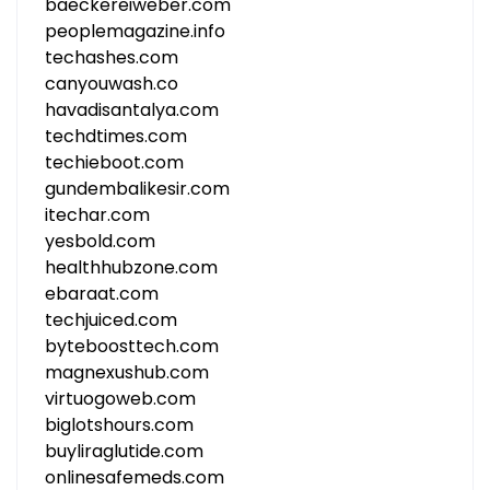
baeckereiweber.com
peoplemagazine.info
techashes.com
canyouwash.co
havadisantalya.com
techdtimes.com
techieboot.com
gundembalikesir.com
itechar.com
yesbold.com
healthhubzone.com
ebaraat.com
techjuiced.com
byteboosttech.com
magnexushub.com
virtuogoweb.com
biglotshours.com
buyliraglutide.com
onlinesafemeds.com