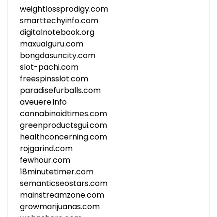
weightlossprodigy.com
smarttechyinfo.com
digitalnotebook.org
maxualguru.com
bongdasuncity.com
slot-pachi.com
freespinsslot.com
paradisefurballs.com
aveuere.info
cannabinoidtimes.com
greenproductsgui.com
healthconcerning.com
rojgarind.com
fewhour.com
18minutetimer.com
semanticseostars.com
mainstreamzone.com
growmarijuanas.com