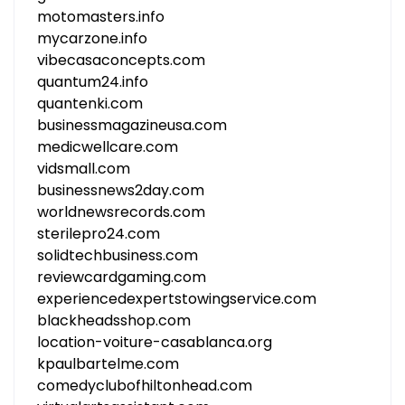
motomasters.info
mycarzone.info
vibecasaconcepts.com
quantum24.info
quantenki.com
businessmagazineusa.com
medicwellcare.com
vidsmall.com
businessnews2day.com
worldnewsrecords.com
sterilepro24.com
solidtechbusiness.com
reviewcardgaming.com
experiencedexpertstowingservice.com
blackheadsshop.com
location-voiture-casablanca.org
kpaulbartelme.com
comedyclubofhiltonhead.com