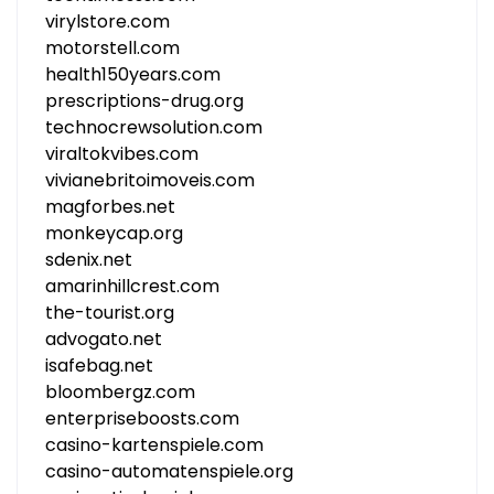
virylstore.com
motorstell.com
health150years.com
prescriptions-drug.org
technocrewsolution.com
viraltokvibes.com
vivianebritoimoveis.com
magforbes.net
monkeycap.org
sdenix.net
amarinhillcrest.com
the-tourist.org
advogato.net
isafebag.net
bloombergz.com
enterpriseboosts.com
casino-kartenspiele.com
casino-automatenspiele.org