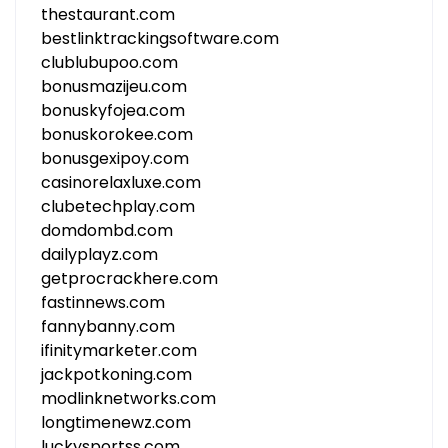
thestaurant.com
bestlinktrackingsoftware.com
clublubupoo.com
bonusmazijeu.com
bonuskyfojea.com
bonuskorokee.com
bonusgexipoy.com
casinorelaxluxe.com
clubetechplay.com
domdombd.com
dailyplayz.com
getprocrackhere.com
fastinnews.com
fannybanny.com
ifinitymarketer.com
jackpotkoning.com
modlinknetworks.com
longtimenewz.com
luckysportss.com