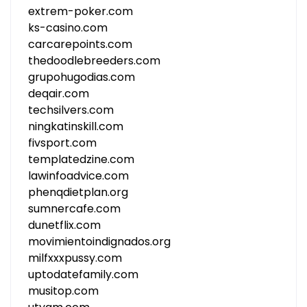
extrem-poker.com
ks-casino.com
carcarepoints.com
thedoodlebreeders.com
grupohugodias.com
deqair.com
techsilvers.com
ningkatinskill.com
fivsport.com
templatedzine.com
lawinfoadvice.com
phenqdietplan.org
sumnercafe.com
dunetflix.com
movimientoindignados.org
milfxxxpussy.com
uptodatefamily.com
musitop.com