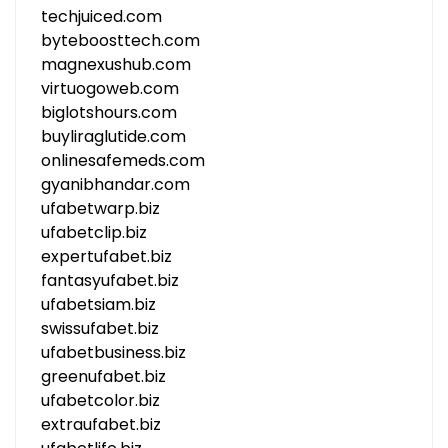
techjuiced.com
byteboosttech.com
magnexushub.com
virtuogoweb.com
biglotshours.com
buyliraglutide.com
onlinesafemeds.com
gyanibhandar.com
ufabetwarp.biz
ufabetclip.biz
expertufabet.biz
fantasyufabet.biz
ufabetsiam.biz
swissufabet.biz
ufabetbusiness.biz
greenufabet.biz
ufabetcolor.biz
extraufabet.biz