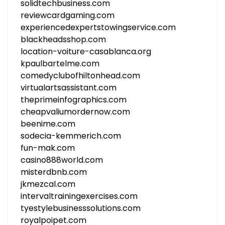
solidtechbusiness.com
reviewcardgaming.com
experiencedexpertstowingservice.com
blackheadsshop.com
location-voiture-casablanca.org
kpaulbartelme.com
comedyclubofhiltonhead.com
virtualartsassistant.com
theprimeinfographics.com
cheapvaliumordernow.com
beenime.com
sodecia-kemmerich.com
fun-mak.com
casino888world.com
misterdbnb.com
jkmezcal.com
intervaltrainingexercises.com
tyestylebusinesssolutions.com
royalpoipet.com