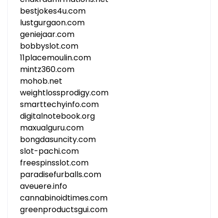
bestjokes4u.com
lustgurgaon.com
geniejaar.com
bobbyslot.com
11placemoulin.com
mintz360.com
mohob.net
weightlossprodigy.com
smarttechyinfo.com
digitalnotebook.org
maxualguru.com
bongdasuncity.com
slot-pachi.com
freespinsslot.com
paradisefurballs.com
aveuere.info
cannabinoidtimes.com
greenproductsgui.com