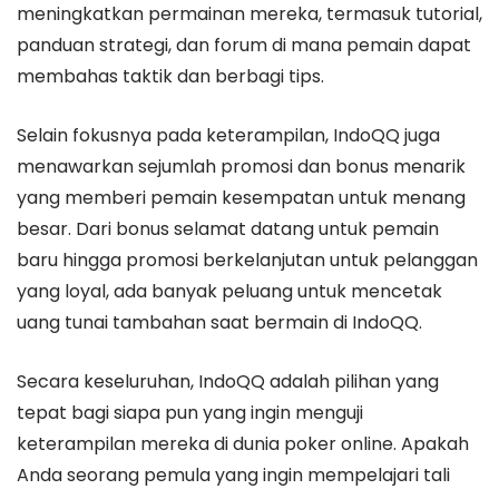
meningkatkan permainan mereka, termasuk tutorial,
panduan strategi, dan forum di mana pemain dapat
membahas taktik dan berbagi tips.
Selain fokusnya pada keterampilan, IndoQQ juga
menawarkan sejumlah promosi dan bonus menarik
yang memberi pemain kesempatan untuk menang
besar. Dari bonus selamat datang untuk pemain
baru hingga promosi berkelanjutan untuk pelanggan
yang loyal, ada banyak peluang untuk mencetak
uang tunai tambahan saat bermain di IndoQQ.
Secara keseluruhan, IndoQQ adalah pilihan yang
tepat bagi siapa pun yang ingin menguji
keterampilan mereka di dunia poker online. Apakah
Anda seorang pemula yang ingin mempelajari tali