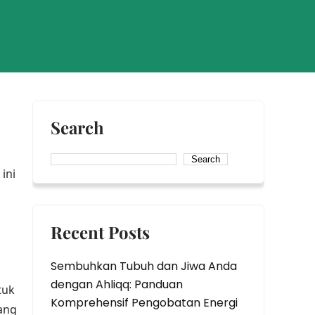
Search
Search
ini
Recent Posts
Sembuhkan Tubuh dan Jiwa Anda
dengan Ahliqq: Panduan
tuk
Komprehensif Pengobatan Energi
yang