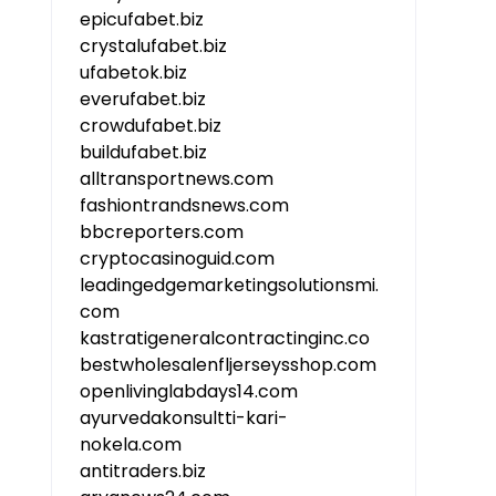
epicufabet.biz
crystalufabet.biz
ufabetok.biz
everufabet.biz
crowdufabet.biz
buildufabet.biz
alltransportnews.com
fashiontrandsnews.com
bbcreporters.com
cryptocasinoguid.com
leadingedgemarketingsolutionsmi.
com
kastratigeneralcontractinginc.co
bestwholesalenfljerseysshop.com
openlivinglabdays14.com
ayurvedakonsultti-kari-
nokela.com
antitraders.biz