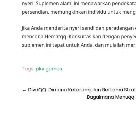
nyeri. Suplemen alami ini menawarkan pendekat
persendian, memungkinkan individu untuk menge
Jika Anda menderita nyeri sendi dan peradangan
mencoba Hematqq. Konsultasikan dengan penyed
suplemen ini tepat untuk Anda, dan mulailah mera
Tags:
pkv games
Post
←
DivaQQ: Dimana Keterampilan Bertemu Stra
Bagaimana Menuqq 
navigation