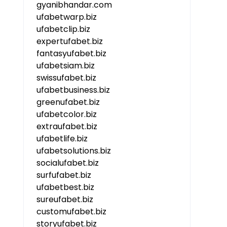
gyanibhandar.com
ufabetwarp.biz
ufabetclip.biz
expertufabet.biz
fantasyufabet.biz
ufabetsiam.biz
swissufabet.biz
ufabetbusiness.biz
greenufabet.biz
ufabetcolor.biz
extraufabet.biz
ufabetlife.biz
ufabetsolutions.biz
socialufabet.biz
surfufabet.biz
ufabetbest.biz
sureufabet.biz
customufabet.biz
storyufabet.biz