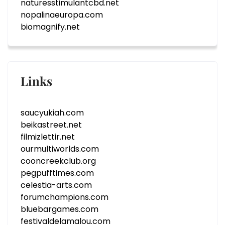
naturesstimulantcbd.net
nopalinaeuropa.com
biomagnify.net
Links
saucyukiah.com
beikastreet.net
filmizlettir.net
ourmultiworlds.com
cooncreekclub.org
pegpufftimes.com
celestia-arts.com
forumchampions.com
bluebargames.com
festivaldelamalou.com