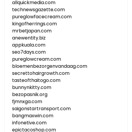
allquickmedia.com
technewsgazette.com
pureglowfacecream.com
kingofherrings.com
mrbetjapan.com
anewentity.biz
appkuala.com
seo7days.com
pureglowcream.com
bloemenbezorgenvandaag.com
secrettohairgrowth.com
tasteofthaitogo.com
bunnynkitty.com
bezopasnik.org
fjmnxga.com
saigonstartransport.com
bangmaxwin.com
infonetive.com
epictacoshop.com