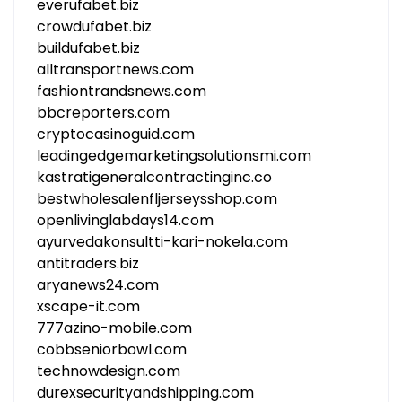
everufabet.biz
crowdufabet.biz
buildufabet.biz
alltransportnews.com
fashiontrandsnews.com
bbcreporters.com
cryptocasinoguid.com
leadingedgemarketingsolutionsmi.com
kastratigeneralcontractinginc.co
bestwholesalenfljerseysshop.com
openlivinglabdays14.com
ayurvedakonsultti-kari-nokela.com
antitraders.biz
aryanews24.com
xscape-it.com
777azino-mobile.com
cobbseniorbowl.com
technowdesign.com
durexsecurityandshipping.com