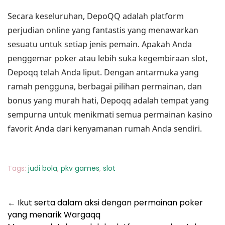
Secara keseluruhan, DepoQQ adalah platform
perjudian online yang fantastis yang menawarkan
sesuatu untuk setiap jenis pemain. Apakah Anda
penggemar poker atau lebih suka kegembiraan slot,
Depoqq telah Anda liput. Dengan antarmuka yang
ramah pengguna, berbagai pilihan permainan, dan
bonus yang murah hati, Depoqq adalah tempat yang
sempurna untuk menikmati semua permainan kasino
favorit Anda dari kenyamanan rumah Anda sendiri.
Tags:
judi bola
,
pkv games
,
slot
Post
←
Ikut serta dalam aksi dengan permainan poker
yang menarik Wargaqq
navigation