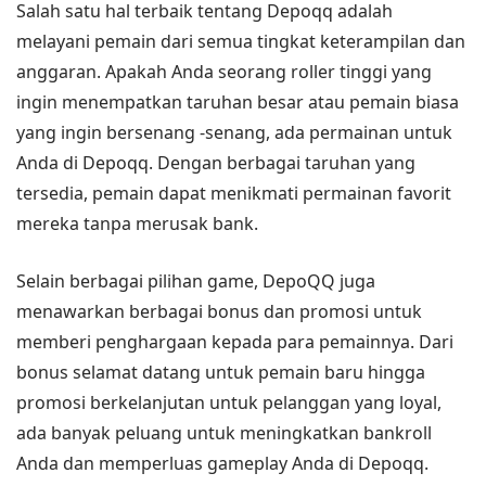
Salah satu hal terbaik tentang Depoqq adalah
melayani pemain dari semua tingkat keterampilan dan
anggaran. Apakah Anda seorang roller tinggi yang
ingin menempatkan taruhan besar atau pemain biasa
yang ingin bersenang -senang, ada permainan untuk
Anda di Depoqq. Dengan berbagai taruhan yang
tersedia, pemain dapat menikmati permainan favorit
mereka tanpa merusak bank.
Selain berbagai pilihan game, DepoQQ juga
menawarkan berbagai bonus dan promosi untuk
memberi penghargaan kepada para pemainnya. Dari
bonus selamat datang untuk pemain baru hingga
promosi berkelanjutan untuk pelanggan yang loyal,
ada banyak peluang untuk meningkatkan bankroll
Anda dan memperluas gameplay Anda di Depoqq.