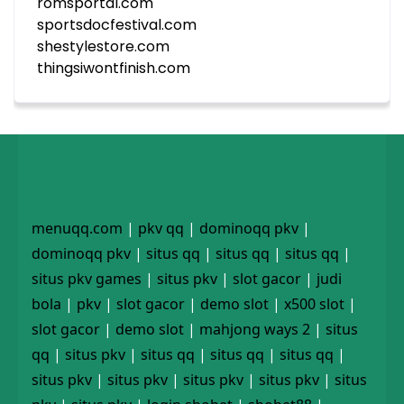
romsportal.com
sportsdocfestival.com
shestylestore.com
thingsiwontfinish.com
menuqq.com
|
pkv qq
|
dominoqq pkv
|
dominoqq pkv
|
situs qq
|
situs qq
|
situs qq
|
situs pkv games
|
situs pkv
|
slot gacor
|
judi
bola
|
pkv
|
slot gacor
|
demo slot
|
x500 slot
|
slot gacor
|
demo slot
|
mahjong ways 2
|
situs
qq
|
situs pkv
|
situs qq
|
situs qq
|
situs qq
|
situs pkv
|
situs pkv
|
situs pkv
|
situs pkv
|
situs