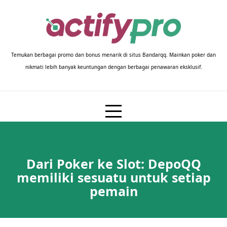
Skip
to
content
Temukan berbagai promo dan bonus menarik di situs Bandarqq. Mainkan poker dan
nikmati lebih banyak keuntungan dengan berbagai penawaran eksklusif.
Dari Poker ke Slot: DepoQQ
memiliki sesuatu untuk setiap
pemain