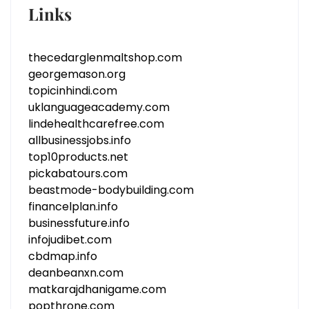
Links
thecedarglenmaltshop.com
georgemason.org
topicinhindi.com
uklanguageacademy.com
lindehealthcarefree.com
allbusinessjobs.info
top10products.net
pickabatours.com
beastmode-bodybuilding.com
financelplan.info
businessfuture.info
infojudibet.com
cbdmap.info
deanbeanxn.com
matkarajdhanigame.com
popthrone.com