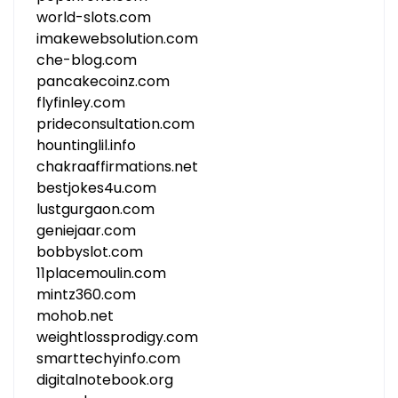
world-slots.com
imakewebsolution.com
che-blog.com
pancakecoinz.com
flyfinley.com
prideconsultation.com
hountinglil.info
chakraaffirmations.net
bestjokes4u.com
lustgurgaon.com
geniejaar.com
bobbyslot.com
11placemoulin.com
mintz360.com
mohob.net
weightlossprodigy.com
smarttechyinfo.com
digitalnotebook.org