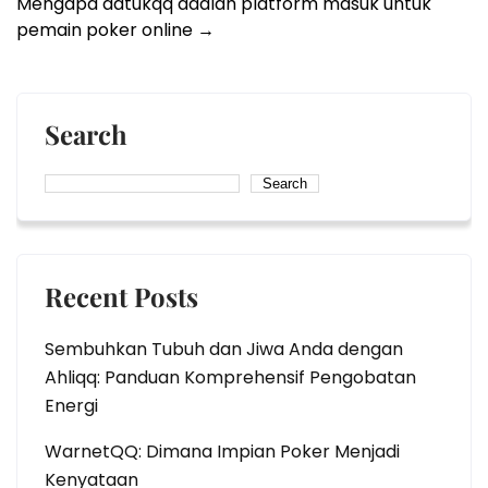
Mengapa datukqq adalah platform masuk untuk
pemain poker online
→
Search
Search
Recent Posts
Sembuhkan Tubuh dan Jiwa Anda dengan
Ahliqq: Panduan Komprehensif Pengobatan
Energi
WarnetQQ: Dimana Impian Poker Menjadi
Kenyataan