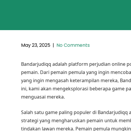
May 23, 2025
|
No Comments
Bandarjudiqq adalah platform perjudian online 
pemain. Dari pemain pemula yang ingin mencoba
yang ingin mengasah keterampilan mereka, Banda
ini, kami akan mengeksplorasi beberapa game pa
menguasai mereka.
Salah satu game paling populer di Bandarjudiqq 
strategi yang mengharuskan pemain untuk memb
tindakan lawan mereka. Pemain pemula mungkin