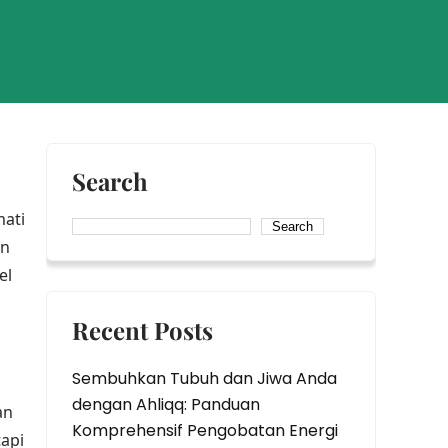
Search
mati
Search
an
el
Recent Posts
Sembuhkan Tubuh dan Jiwa Anda
dengan Ahliqq: Panduan
an
Komprehensif Pengobatan Energi
api