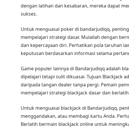
dengan latihan dan kesabaran, mereka dapat me
sukses.
Untuk menguasai poker di bandarjudiqq, pentin
mempelajari strategi dasar. Mulailah dengan b
dan kepercayaan diri. Perhatikan pola taruhan 
keputusan berdasarkan informasi selama pertan
Game populer lainnya di Bandarjudiqq adalah bl
dipelajari tetapi sulit dikuasai. Tujuan Blackjack 
daripada tangan dealer tanpa pergi. Pemain pe
mempelajari strategi blackjack dasar dan berlatih 
Untuk menguasai blackjack di Bandarjudiqq, pen
menggandakan, atau membagi kartu Anda. Perhati
Berlatih bermain blackjack online untuk menin