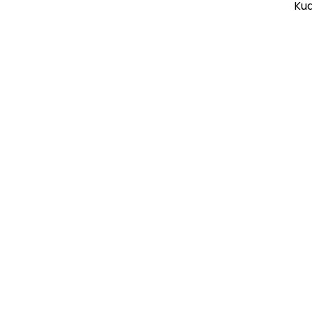
Ku
navigation