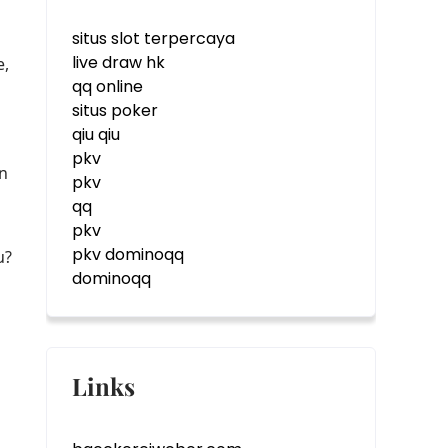
situs slot terpercaya
live draw hk
e,
qq online
situs poker
qiu qiu
pkv
n
pkv
qq
pkv
pkv dominoqq
u?
dominoqq
Links