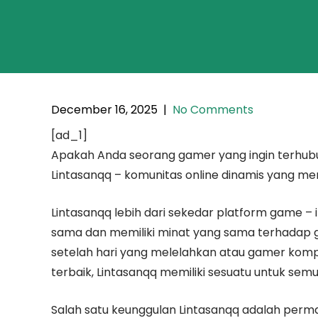
December 16, 2025
|
No Comments
[ad_1]
Apakah Anda seorang gamer yang ingin terhubu
Lintasanqq – komunitas online dinamis yang men
Lintasanqq lebih dari sekedar platform game – i
sama dan memiliki minat yang sama terhadap g
setelah hari yang melelahkan atau gamer kom
terbaik, Lintasanqq memiliki sesuatu untuk sem
Salah satu keunggulan Lintasanqq adalah perma