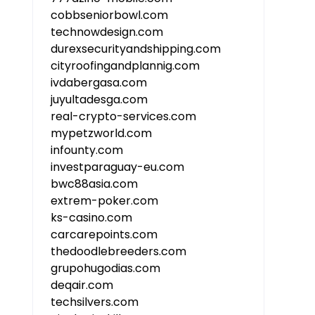
cobbseniorbowl.com
technowdesign.com
durexsecurityandshipping.com
cityroofingandplannig.com
ivdabergasa.com
juyultadesga.com
real-crypto-services.com
mypetzworld.com
infounty.com
investparaguay-eu.com
bwc88asia.com
extrem-poker.com
ks-casino.com
carcarepoints.com
thedoodlebreeders.com
grupohugodias.com
deqair.com
techsilvers.com