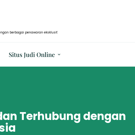
ngan berbagai penawaran eksklusif.
Situs Judi Online
dan Terhubung dengan
sia