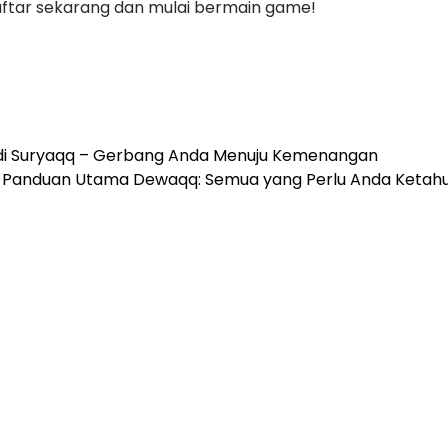
tar sekarang dan mulai bermain game!
di Suryaqq – Gerbang Anda Menuju Kemenangan
Panduan Utama Dewaqq: Semua yang Perlu Anda Ketah