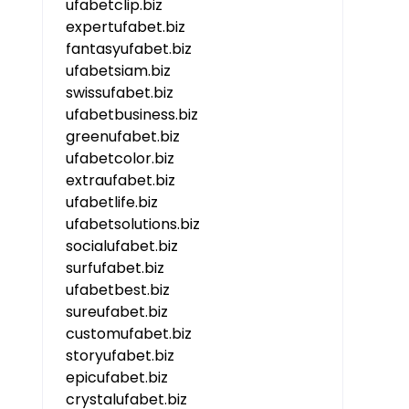
ufabetclip.biz
expertufabet.biz
fantasyufabet.biz
ufabetsiam.biz
swissufabet.biz
ufabetbusiness.biz
greenufabet.biz
ufabetcolor.biz
extraufabet.biz
ufabetlife.biz
ufabetsolutions.biz
socialufabet.biz
surfufabet.biz
ufabetbest.biz
sureufabet.biz
customufabet.biz
storyufabet.biz
epicufabet.biz
crystalufabet.biz