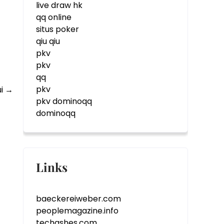
live draw hk
qq online
situs poker
qiu qiu
pkv
pkv
qq
pkv
ui
→
pkv dominoqq
dominoqq
Links
baeckereiweber.com
peoplemagazine.info
techashes.com