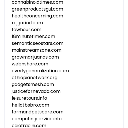
cannabinoidtimes.com
greenproductsgui.com
healthconcerning.com
rojgarind.com
fewhour.com
18minutetimer.com
semanticseostars.com
mainstreamzone.com
growmarijuanas.com
webnshare.com
overlygeneralization.com
ethiopianetwork.org
gadgetsmesh.com
justicefornevada.com
leisuretours.info
hellotbsbro.com
farmandpetscare.com
computingservice.info
caiofracini.com