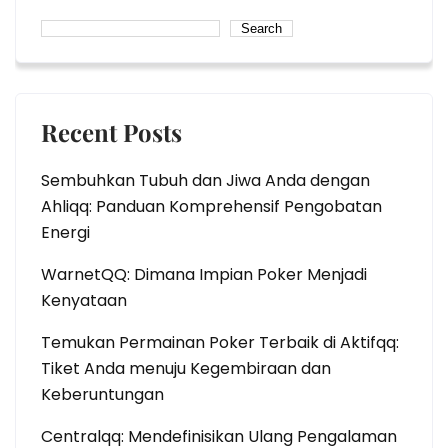
Search
Recent Posts
Sembuhkan Tubuh dan Jiwa Anda dengan
Ahliqq: Panduan Komprehensif Pengobatan
Energi
WarnetQQ: Dimana Impian Poker Menjadi
Kenyataan
Temukan Permainan Poker Terbaik di Aktifqq:
Tiket Anda menuju Kegembiraan dan
Keberuntungan
Centralqq: Mendefinisikan Ulang Pengalaman