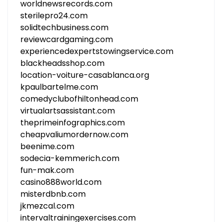
worldnewsrecords.com
sterilepro24.com
solidtechbusiness.com
reviewcardgaming.com
experiencedexpertstowingservice.com
blackheadsshop.com
location-voiture-casablanca.org
kpaulbartelme.com
comedyclubofhiltonhead.com
virtualartsassistant.com
theprimeinfographics.com
cheapvaliumordernow.com
beenime.com
sodecia-kemmerich.com
fun-mak.com
casino888world.com
misterdbnb.com
jkmezcal.com
intervaltrainingexercises.com