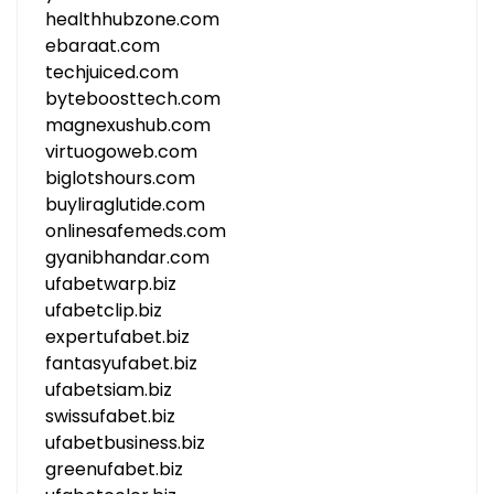
healthhubzone.com
ebaraat.com
techjuiced.com
byteboosttech.com
magnexushub.com
virtuogoweb.com
biglotshours.com
buyliraglutide.com
onlinesafemeds.com
gyanibhandar.com
ufabetwarp.biz
ufabetclip.biz
expertufabet.biz
fantasyufabet.biz
ufabetsiam.biz
swissufabet.biz
ufabetbusiness.biz
greenufabet.biz