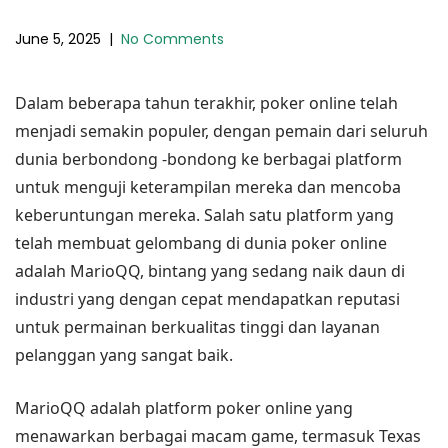
June 5, 2025
|
No Comments
Dalam beberapa tahun terakhir, poker online telah
menjadi semakin populer, dengan pemain dari seluruh
dunia berbondong -bondong ke berbagai platform
untuk menguji keterampilan mereka dan mencoba
keberuntungan mereka. Salah satu platform yang
telah membuat gelombang di dunia poker online
adalah MarioQQ, bintang yang sedang naik daun di
industri yang dengan cepat mendapatkan reputasi
untuk permainan berkualitas tinggi dan layanan
pelanggan yang sangat baik.
MarioQQ adalah platform poker online yang
menawarkan berbagai macam game, termasuk Texas