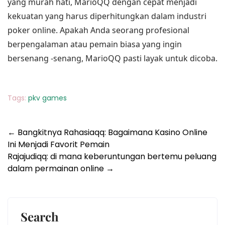
yang murah hati, MarioQQ dengan cepat menjadi
kekuatan yang harus diperhitungkan dalam industri
poker online. Apakah Anda seorang profesional
berpengalaman atau pemain biasa yang ingin
bersenang -senang, MarioQQ pasti layak untuk dicoba.
Tags:
pkv games
Post
←
Bangkitnya Rahasiaqq: Bagaimana Kasino Online
Ini Menjadi Favorit Pemain
navigation
Rajajudiqq: di mana keberuntungan bertemu peluang
dalam permainan online
→
Search