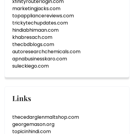
xfinityrouterlogin.com
marketingjacks.com
topappliancereviews.com
trickytechupdates.com
hindiabhimaan.com
khabresach.com
thecbdblogs.com
autoresearchchemicals.com
apnabusinesskaro.com
suleckiego.com
Links
thecedarglenmaltshop.com
georgemason.org
topicinhindi.com