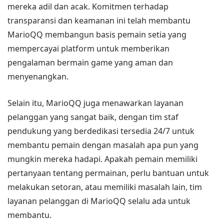
mereka adil dan acak. Komitmen terhadap
transparansi dan keamanan ini telah membantu
MarioQQ membangun basis pemain setia yang
mempercayai platform untuk memberikan
pengalaman bermain game yang aman dan
menyenangkan.
Selain itu, MarioQQ juga menawarkan layanan
pelanggan yang sangat baik, dengan tim staf
pendukung yang berdedikasi tersedia 24/7 untuk
membantu pemain dengan masalah apa pun yang
mungkin mereka hadapi. Apakah pemain memiliki
pertanyaan tentang permainan, perlu bantuan untuk
melakukan setoran, atau memiliki masalah lain, tim
layanan pelanggan di MarioQQ selalu ada untuk
membantu.