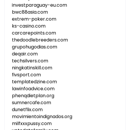
investparaguay-eu.com
bwc88asia.com
extrem-poker.com
ks-casino.com
carcarepoints.com
thedoodlebreeders.com
grupohugodias.com
deqair.com
techsilvers.com
ningkatinskill.com
fivsport.com
templatedzine.com
lawinfoadvice.com
phenqdietplan.org
sumnercafe.com
dunetflix.com
movimientoindignados.org
milfxxxpussy.com