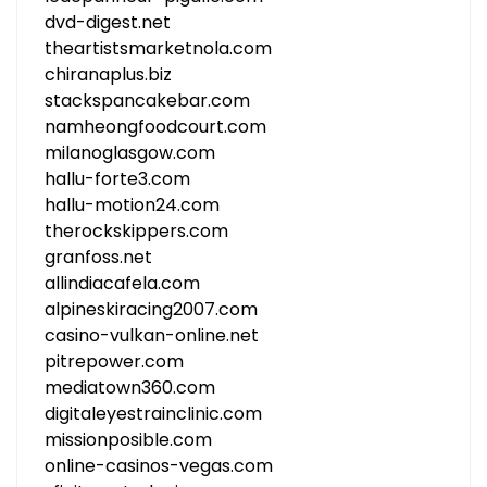
dvd-digest.net
theartistsmarketnola.com
chiranaplus.biz
stackspancakebar.com
namheongfoodcourt.com
milanoglasgow.com
hallu-forte3.com
hallu-motion24.com
therockskippers.com
granfoss.net
allindiacafela.com
alpineskiracing2007.com
casino-vulkan-online.net
pitrepower.com
mediatown360.com
digitaleyestrainclinic.com
missionposible.com
online-casinos-vegas.com