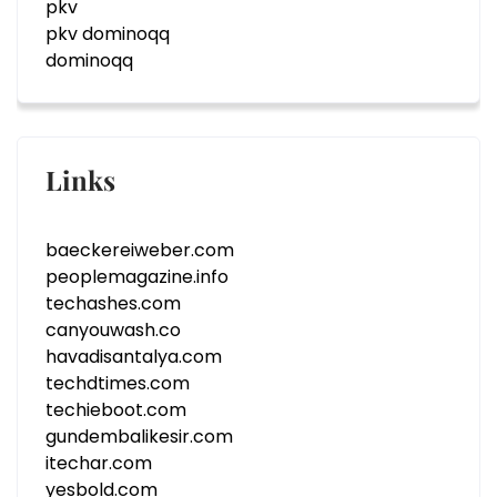
pkv
pkv dominoqq
dominoqq
Links
baeckereiweber.com
peoplemagazine.info
techashes.com
canyouwash.co
havadisantalya.com
techdtimes.com
techieboot.com
gundembalikesir.com
itechar.com
yesbold.com