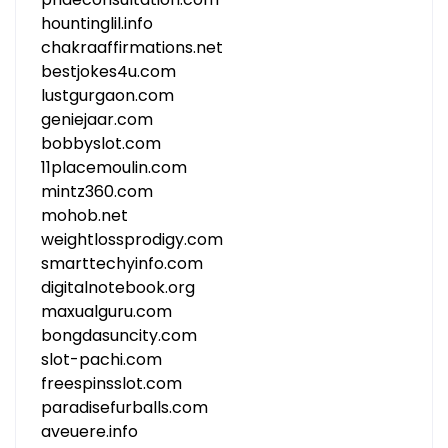
hountinglil.info
chakraaffirmations.net
bestjokes4u.com
lustgurgaon.com
geniejaar.com
bobbyslot.com
11placemoulin.com
mintz360.com
mohob.net
weightlossprodigy.com
smarttechyinfo.com
digitalnotebook.org
maxualguru.com
bongdasuncity.com
slot-pachi.com
freespinsslot.com
paradisefurballs.com
aveuere.info