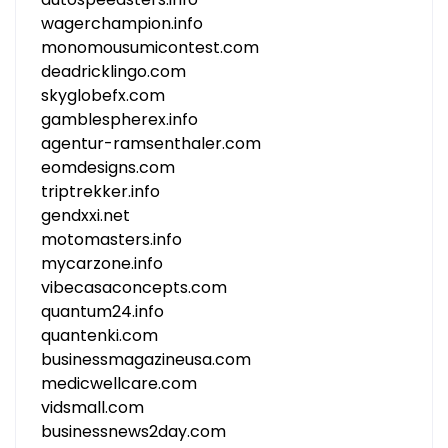
wagerchampion.info
monomousumicontest.com
deadricklingo.com
skyglobefx.com
gamblespherex.info
agentur-ramsenthaler.com
eomdesigns.com
triptrekker.info
gendxxi.net
motomasters.info
mycarzone.info
vibecasaconcepts.com
quantum24.info
quantenki.com
businessmagazineusa.com
medicwellcare.com
vidsmall.com
businessnews2day.com