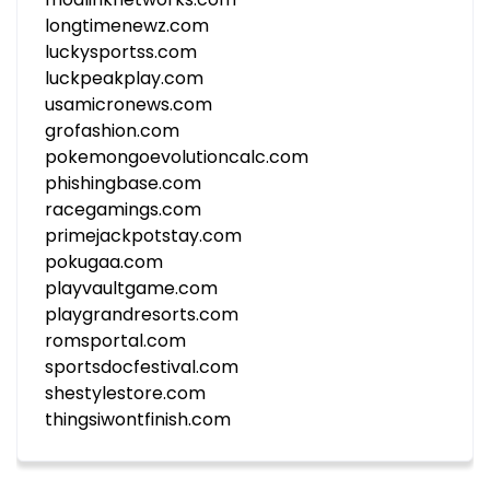
longtimenewz.com
luckysportss.com
luckpeakplay.com
usamicronews.com
grofashion.com
pokemongoevolutioncalc.com
phishingbase.com
racegamings.com
primejackpotstay.com
pokugaa.com
playvaultgame.com
playgrandresorts.com
romsportal.com
sportsdocfestival.com
shestylestore.com
thingsiwontfinish.com