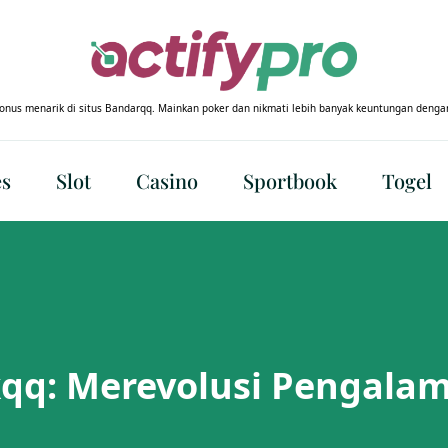
nus menarik di situs Bandarqq. Mainkan poker dan nikmati lebih banyak keuntungan dengan
es
Slot
Casino
Sportbook
Togel
kqq: Merevolusi Pengalam