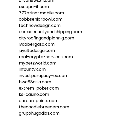
aryanews24.com
xscape-it.com
777azino-mobile.com
cobbseniorbowl.com
technowdesign.com
durexsecurityandshipping.com
cityroofingandplannig.com
ivdabergasa.com
juyultadesga.com
real-crypto-services.com
mypetzworld.com
infounty.com
investparaguay-eu.com
bwc88asia.com
extrem-poker.com
ks-casino.com
carcarepoints.com
thedoodlebreeders.com
grupohugodias.com