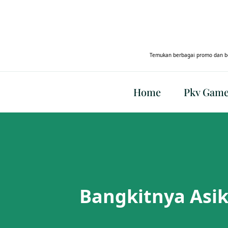
Skip
to
content
Temukan berbagai promo dan bo
Home
Pkv Gam
Bangkitnya Asi