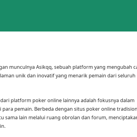
engan munculnya Asikqq, sebuah platform yang mengubah c
man unik dan inovatif yang menarik pemain dari seluruh
ari platform poker online lainnya adalah fokusnya dalam
i para pemain. Berbeda dengan situs poker online tradision
u sama lain melalui ruang obrolan dan forum, menciptaka
in.