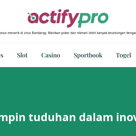
nus menarik di situs Bandarqq. Mainkan poker dan nikmati lebih banyak keuntungan dengan
es
Slot
Casino
Sportbook
Togel
pin tuduhan dalam inov