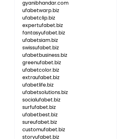
gyanibhandar.com
ufabetwarp.biz
ufabetclip.biz
expertufabet.biz
fantasyufabet.biz
ufabetsiam.biz
swissufabet.biz
ufabetbusiness.biz
greenufabet.biz
ufabetcolor.biz
extraufabet.biz
ufabetlife.biz
ufabetsolutions.biz
socialufabet.biz
surfufabet.biz
ufabetbest.biz
sureufabet.biz
customufabet.biz
storyufabet.biz