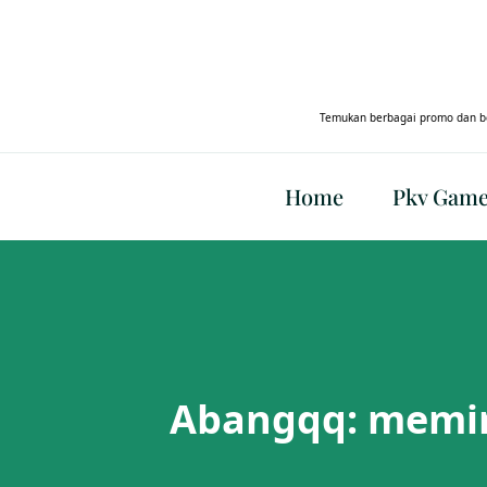
Skip
to
content
Temukan berbagai promo dan bo
Home
Pkv Gam
Abangqq: memim