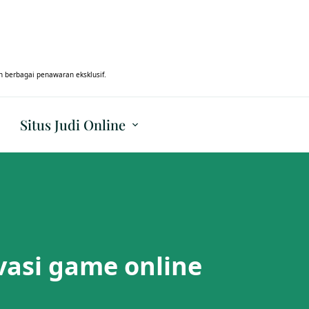
 berbagai penawaran eksklusif.
Situs Judi Online
asi game online