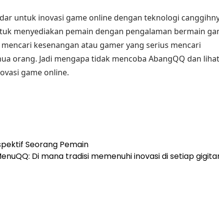
r untuk inovasi game online dengan teknologi canggihny
untuk menyediakan pemain dengan pengalaman bermain g
g mencari kesenangan atau gamer yang serius mencari
ua orang. Jadi mengapa tidak mencoba AbangQQ dan liha
ovasi game online.
spektif Seorang Pemain
enuQQ: Di mana tradisi memenuhi inovasi di setiap gigit