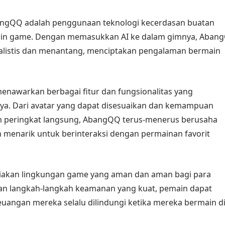
BangQQ adalah penggunaan teknologi kecerdasan buatan
in game. Dengan memasukkan AI ke dalam gimnya, Aban
listis dan menantang, menciptakan pengalaman bermain
enawarkan berbagai fitur dan fungsionalitas yang
ya. Dari avatar yang dapat disesuaikan dan kemampuan
 peringkat langsung, AbangQQ terus-menerus berusaha
menarik untuk berinteraksi dengan permainan favorit
iakan lingkungan game yang aman dan aman bagi para
dan langkah-langkah keamanan yang kuat, pemain dapat
euangan mereka selalu dilindungi ketika mereka bermain d