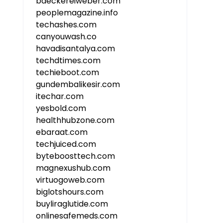
baeckereiweber.com
peoplemagazine.info
techashes.com
canyouwash.co
havadisantalya.com
techdtimes.com
techieboot.com
gundembalikesir.com
itechar.com
yesbold.com
healthhubzone.com
ebaraat.com
techjuiced.com
byteboosttech.com
magnexushub.com
virtuogoweb.com
biglotshours.com
buyliraglutide.com
onlinesafemeds.com