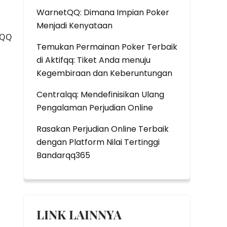
WarnetQQ: Dimana Impian Poker
Menjadi Kenyataan
gQQ
Temukan Permainan Poker Terbaik
di Aktifqq: Tiket Anda menuju
Kegembiraan dan Keberuntungan
Centralqq: Mendefinisikan Ulang
Pengalaman Perjudian Online
Rasakan Perjudian Online Terbaik
dengan Platform Nilai Tertinggi
Bandarqq365
i
LINK LAINNYA