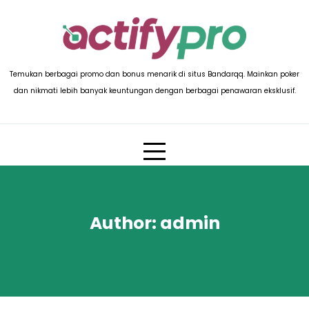
Skip
to
content
Temukan berbagai promo dan bonus menarik di situs Bandarqq. Mainkan poker
dan nikmati lebih banyak keuntungan dengan berbagai penawaran eksklusif.
Author:
admin