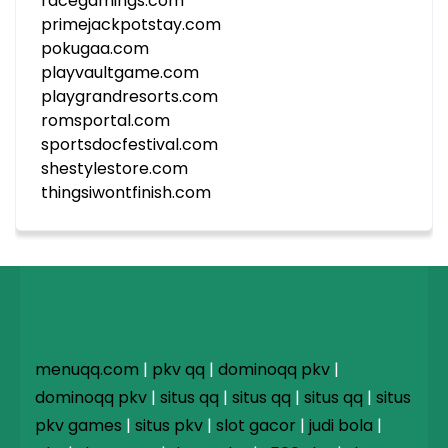
racegamings.com
primejackpotstay.com
pokugaa.com
playvaultgame.com
playgrandresorts.com
romsportal.com
sportsdocfestival.com
shestylestore.com
thingsiwontfinish.com
menuqq.com
|
pkv qq
|
dominoqq pkv
|
dominoqq pkv
|
situs qq
|
situs qq
|
situs qq
|
situs
pkv games
|
situs pkv
|
slot gacor
|
judi bola
|