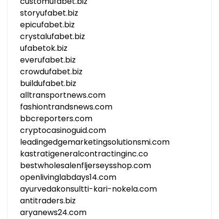
customufabet.biz
storyufabet.biz
epicufabet.biz
crystalufabet.biz
ufabetok.biz
everufabet.biz
crowdufabet.biz
buildufabet.biz
alltransportnews.com
fashiontrandsnews.com
bbcreporters.com
cryptocasinoguid.com
leadingedgemarketingsolutionsmi.com
kastratigeneralcontractinginc.co
bestwholesalenfljerseysshop.com
openlivinglabdays14.com
ayurvedakonsultti-kari-nokela.com
antitraders.biz
aryanews24.com