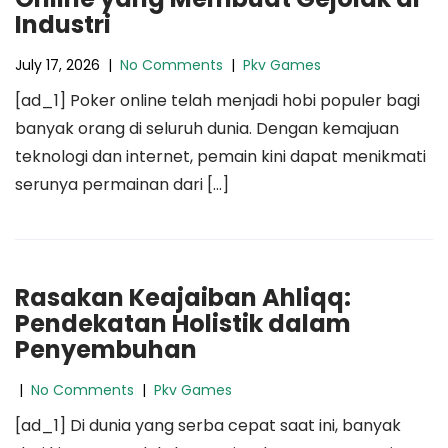
Industri
July 17, 2026
|
No Comments
|
Pkv Games
[ad_1] Poker online telah menjadi hobi populer bagi
banyak orang di seluruh dunia. Dengan kemajuan
teknologi dan internet, pemain kini dapat menikmati
serunya permainan dari […]
Rasakan Keajaiban Ahliqq:
Pendekatan Holistik dalam
Penyembuhan
|
No Comments
|
Pkv Games
[ad_1] Di dunia yang serba cepat saat ini, banyak