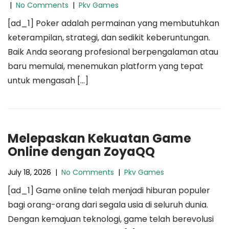
|
No Comments
|
Pkv Games
[ad_1] Poker adalah permainan yang membutuhkan
keterampilan, strategi, dan sedikit keberuntungan.
Baik Anda seorang profesional berpengalaman atau
baru memulai, menemukan platform yang tepat
untuk mengasah […]
Melepaskan Kekuatan Game
Online dengan ZoyaQQ
July 18, 2026
|
No Comments
|
Pkv Games
[ad_1] Game online telah menjadi hiburan populer
bagi orang-orang dari segala usia di seluruh dunia.
Dengan kemajuan teknologi, game telah berevolusi