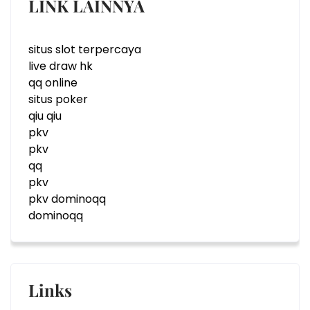
LINK LAINNYA
situs slot terpercaya
live draw hk
qq online
situs poker
qiu qiu
pkv
pkv
qq
pkv
pkv dominoqq
dominoqq
Links