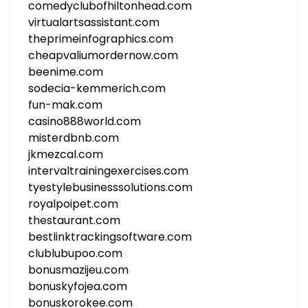
comedyclubofhiltonhead.com
virtualartsassistant.com
theprimeinfographics.com
cheapvaliumordernow.com
beenime.com
sodecia-kemmerich.com
fun-mak.com
casino888world.com
misterdbnb.com
jkmezcal.com
intervaltrainingexercises.com
tyestylebusinesssolutions.com
royalpoipet.com
thestaurant.com
bestlinktrackingsoftware.com
clublubupoo.com
bonusmazijeu.com
bonuskyfojea.com
bonuskorokee.com