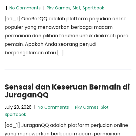
|
No Comments
|
Pkv Games
,
Slot
,
Sportbook
[ad_1] OneBetQQ adalah platform perjudian online
populer yang menawarkan berbagai macam
permainan dan pilihan taruhan untuk dinikmati para
pemain. Apakah Anda seorang penjudi
berpengalaman atau […]
Sensasi dan Keseruan Bermain di
JuraganQQ
July 20, 2026
|
No Comments
|
Pkv Games
,
Slot
,
Sportbook
[ad_1] JuraganQQ adalah platform perjudian online
yang menawarkan berbagai macam permainan