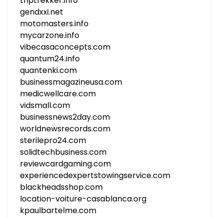
triptrekker.info
gendxxi.net
motomasters.info
mycarzone.info
vibecasaconcepts.com
quantum24.info
quantenki.com
businessmagazineusa.com
medicwellcare.com
vidsmall.com
businessnews2day.com
worldnewsrecords.com
sterilepro24.com
solidtechbusiness.com
reviewcardgaming.com
experiencedexpertstowingservice.com
blackheadsshop.com
location-voiture-casablanca.org
kpaulbartelme.com